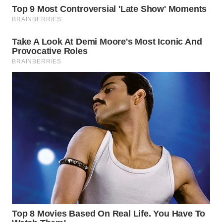
WN
SUMEDANG
WN
CIANJUR
WN
KEPULAUAN
SERIBU
WN
TANGERANG
WN
BINJAI
WN
CIREBON