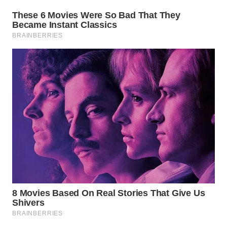
BEKASI
WN
BOGOR
WN
DEPOK
WN
TAPANULI
UTARA
WN
SAMOSIR
WN
PADANG
LAWAS