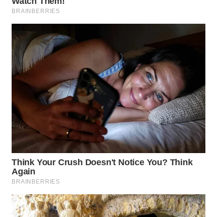
WN
INDRAMAYU
WN
KUNINGAN
WN
MAJALENGKA
WN
SUBANG
WN
SUKABUMI
WN
PURWAKARTA