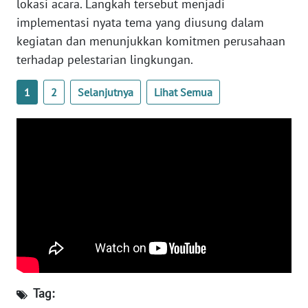
lokasi acara. Langkah tersebut menjadi
implementasi nyata tema yang diusung dalam
WN
kegiatan dan menunjukkan komitmen perusahaan
NUSANTARA
terhadap pelestarian lingkungan.
WN
1
2
Selanjutnya
Lihat Semua
JOGJA
WN
JATIM
WN
BALI
WN
KALBAR
WN
Tag:
KALTENG