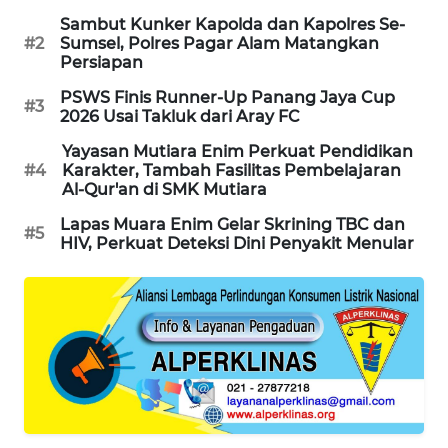
Sambut Kunker Kapolda dan Kapolres Se-
#2
Sumsel, Polres Pagar Alam Matangkan
SIBARAGAS
Persiapan
NEWS
PSWS Finis Runner-Up Panang Jaya Cup
#3
2026 Usai Takluk dari Aray FC
METRO
SIANTAR
Yayasan Mutiara Enim Perkuat Pendidikan
NEWS
#4
Karakter, Tambah Fasilitas Pembelajaran
Al-Qur'an di SMK Mutiara
METRO
Lapas Muara Enim Gelar Skrining TBC dan
#5
MEDAN
HIV, Perkuat Deteksi Dini Penyakit Menular
NEWS
METRO
JAKARTA
NEWS
KRT
NEWS