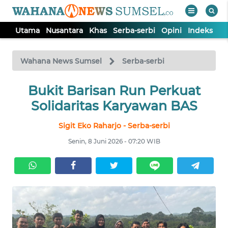
Utama
Nusantara
Khas
Serba-serbi
Opini
Indeks
WAHANA
Tutup
TV
Wahana News Sumsel
Serba-serbi
Bukit Barisan Run Perkuat
UTAMA
Solidaritas Karyawan BAS
NUSANTARA
Sigit Eko Raharjo - Serba-serbi
Senin, 8 Juni 2026 - 07:20 WIB
KHAS
SERBA-
SERBI
OPINI