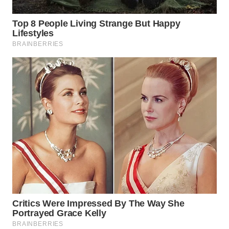
WN
TAPANULI
TENGAH
WN DELI
SERDANG
WN
TEBING
TINGGI
WN
PAKPAK
WN
KARAWANG
WN