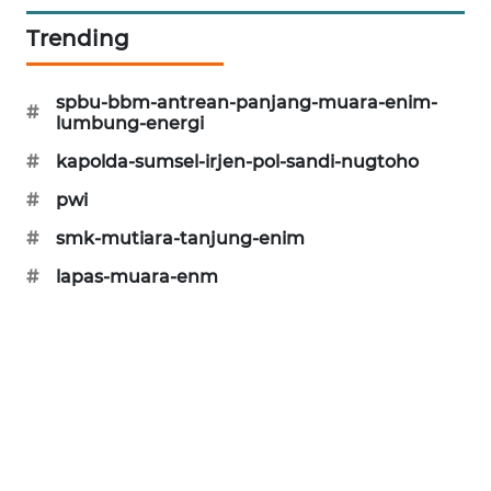
KARING
Trending
NEWS
spbu-bbm-antrean-panjang-muara-enim-
#
JURNAL
lumbung-energi
MARITIM
#
kapolda-sumsel-irjen-pol-sandi-nugtoho
HUMBANG
#
pwi
NEWS
#
smk-mutiara-tanjung-enim
#
lapas-muara-enm
GARONGGANG
NEWS
FISUELRI
ID
ENERGI
NEWS