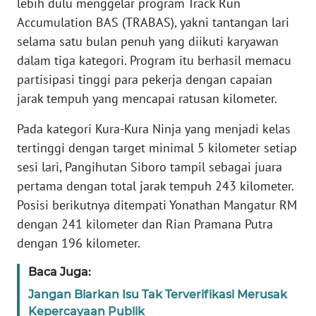
lebih dulu menggelar program Track Run
Accumulation BAS (TRABAS), yakni tantangan lari
WN
selama satu bulan penuh yang diikuti karyawan
SERAMBI
dalam tiga kategori. Program itu berhasil memacu
partisipasi tinggi para pekerja dengan capaian
WN
jarak tempuh yang mencapai ratusan kilometer.
JAMBI
Pada kategori Kura-Kura Ninja yang menjadi kelas
WN
tertinggi dengan target minimal 5 kilometer setiap
SULTRA
sesi lari, Pangihutan Siboro tampil sebagai juara
pertama dengan total jarak tempuh 243 kilometer.
WN
Posisi berikutnya ditempati Yonathan Mangatur RM
NTB
dengan 241 kilometer dan Rian Pramana Putra
dengan 196 kilometer.
WN
SULTENG
Baca Juga:
Jangan Biarkan Isu Tak Terverifikasi Merusak
WN
Kepercayaan Publik
SULBAR