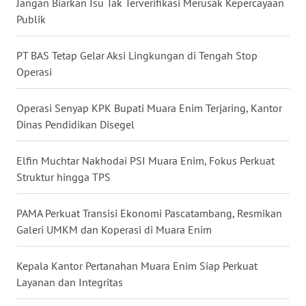
Jangan Biarkan Isu Tak Terverifikasi Merusak Kepercayaan
Publik
WN
MALUKU
PT BAS Tetap Gelar Aksi Lingkungan di Tengah Stop
Operasi
WN
MALUT
Operasi Senyap KPK Bupati Muara Enim Terjaring, Kantor
Dinas Pendidikan Disegel
WN
DAIRI
Elfin Muchtar Nakhodai PSI Muara Enim, Fokus Perkuat
WN
Struktur hingga TPS
DANAU
TOBA
PAMA Perkuat Transisi Ekonomi Pascatambang, Resmikan
Galeri UMKM dan Koperasi di Muara Enim
WN
NIAS
Kepala Kantor Pertanahan Muara Enim Siap Perkuat
Layanan dan Integritas
WN