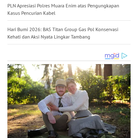
LANGKAT
PLN Apresiasi Polres Muara Enim atas Pengungkapan
Kasus Pencurian Kabel
WN
TAPANULI
Hari Bumi 2026: BAS Titan Group Gas Pol Konservasi
SELATAN
Kehati dan Aksi Nyata Lingkar Tambang
WN
TANJUNG
LESUNG
WN
KARO
WN
SIMALUNGUN
WN
LABUHANBATU