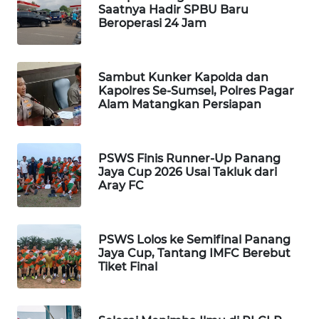
ID
Saatnya Hadir SPBU Baru
Beroperasi 24 Jam
MAWAKA
ID
Sambut Kunker Kapolda dan
MARTABAT
Kapolres Se-Sumsel, Polres Pagar
Alam Matangkan Persiapan
NET
PLN
WATCH
PSWS Finis Runner-Up Panang
Jaya Cup 2026 Usai Takluk dari
Aray FC
MKLI
LPKKI
PSWS Lolos ke Semifinal Panang
Jaya Cup, Tantang IMFC Berebut
Tiket Final
LKKI
KOPEKLIN