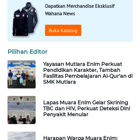
Dapatkan Merchandise Eksklusif
WAHANA
Wahana News
DESA
WISATA
Buka Katalog
LAPAK
WAHANA
Pilihan Editor
Yayasan Mutiara Enim Perkuat
Wahana
Pendidikan Karakter, Tambah
Network
Fasilitas Pembelajaran Al-Qur'an di
SMK Mutiara
KONSUMEN
LISTRIK
Lapas Muara Enim Gelar Skrining
TBC dan HIV, Perkuat Deteksi Dini
MASYARAKAT
Penyakit Menular
KELISTRIKAN
WALINKI
Harapan Warga Muara Enim: