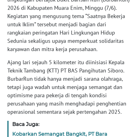
REDAKSI
2026 di Kabupaten Muara Enim, Minggu (7/6).
Kegiatan yang mengusung tema “Saatnya Bekerja
KARIR
untuk Iklim” tersebut menjadi bagian dari
rangkaian peringatan Hari Lingkungan Hidup
DISCLAIMER
Sedunia sekaligus upaya memperkuat solidaritas
karyawan dan mitra kerja perusahaan.
Wahana
News
Ajang lari sejauh 5 kilometer itu diinisiasi Kepala
Regional
Teknik Tambang (KTT) PT BAS Pangihutan Siboro.
BurbarRun tidak hanya menjadi sarana olahraga,
WN
tetapi juga wadah untuk menjaga semangat dan
SUMUT
optimisme para pekerja di tengah kondisi
WN
perusahaan yang masih menghadapi penghentian
JAKARTA
operasional sementara sejak pertengahan 2025.
Baca Juga:
WN
JABAR
Kobarkan Semangat Bangkit, PT Bara