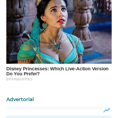
WAHANA
SPORT
WAHANA
UMKM
WAHANA
SELEB
WAHANA
PERSONA
WAHANA
OTOMOTIF
Advertorial
WAHANA
HEALTH