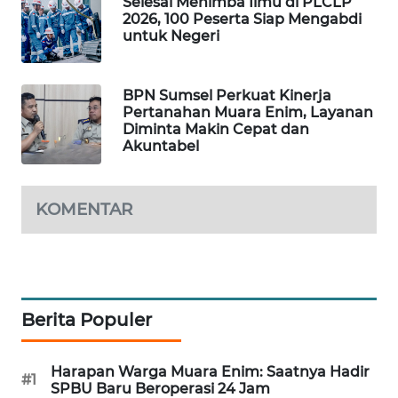
Selesai Menimba Ilmu di PLCLP
2026, 100 Peserta Siap Mengabdi
PORTAL
untuk Negeri
KONSUMEN
BPN Sumsel Perkuat Kinerja
FORWAMKI
Pertanahan Muara Enim, Layanan
Diminta Makin Cepat dan
Akuntabel
ALPERKLINAS
FORJASIDA
KOMENTAR
TAMBANG
NEWS
SITUNGIR
Berita Populer
NEWS
Harapan Warga Muara Enim: Saatnya Hadir
SIDIKALANG
#1
SPBU Baru Beroperasi 24 Jam
NEWS