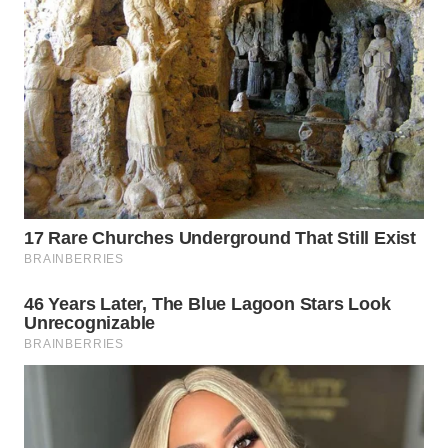
WN
PRIANGAN
TIMUR
WN
SEMARANG
WN
SOLO
WN
BOROBUDUR
WN
MADURA
WN
SURABAYA