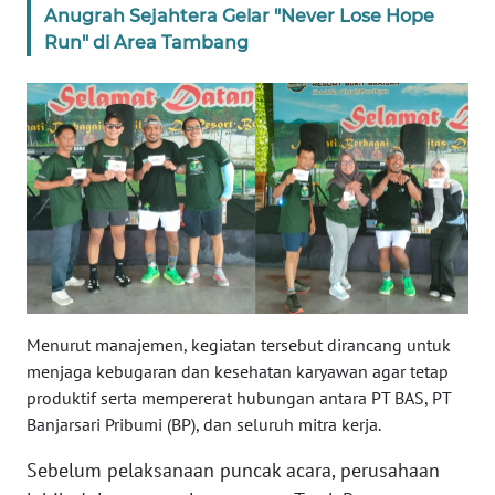
Anugrah Sejahtera Gelar "Never Lose Hope
WN
Run" di Area Tambang
BANTEN
WN
NTT
WN
KEPRI
WN
PAPUA
Menurut manajemen, kegiatan tersebut dirancang untuk
WN
menjaga kebugaran dan kesehatan karyawan agar tetap
PAPUA
produktif serta mempererat hubungan antara PT BAS, PT
BARAT
Banjarsari Pribumi (BP), dan seluruh mitra kerja.
Sebelum pelaksanaan puncak acara, perusahaan
WN
RIAU