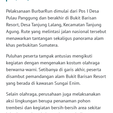
Pelaksanaan BurbarRun dimulai dari Pos I Desa
WN
Pulau Panggung dan berakhir di Bukit Barisan
BABEL
Resort, Desa Tanjung Lalang, Kecamatan Tanjung
WN
Agung. Rute yang melintasi jalan nasional tersebut
SUMBAR
menawarkan tantangan sekaligus panorama alam
khas perbukitan Sumatera.
WN
SUMSEL
Puluhan peserta tampak antusias mengikuti
kegiatan dengan mengenakan kostum olahraga
WN
berwarna-warni. Setibanya di garis akhir, peserta
BENGKULU
disambut pemandangan alam Bukit Barisan Resort
yang berada di kawasan Sungai Enim.
WN
LAMPUNG
Selain olahraga, perusahaan juga melaksanakan
aksi lingkungan berupa penanaman pohon
WN
trembesi dan kegiatan bersih-bersih area sekitar
JATENG