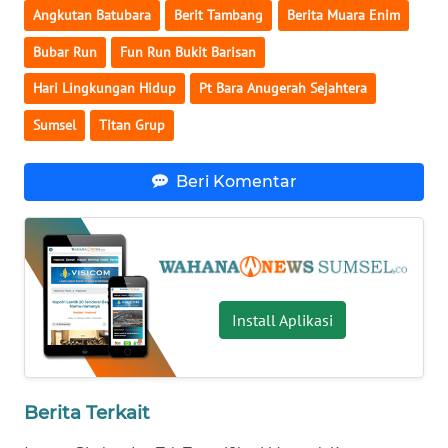
Angkutan Batubara
Berit Tambang
Berita Muara Enim
WN
Bubar Run
Fun Run Bukit Barisan
KALTARA
Hari Lingkungan Hidup
Pt Bara Anugerah Sejahtera
WN
Sumsel
Titan Grup
KALSEL
Beri Komentar
WN
KALTIM
WN
SULSEL
Install Aplikasi
WN
GORONTALO
WN
Berita Terkait
SULUT