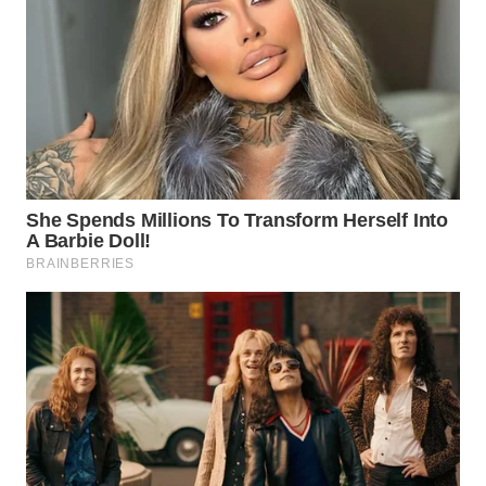
WN
NATUNA
WN
BINTAN
WN
MANDALIKA
WN
LIKUPANG
WN
LABUANBAJO
WN
BORNEO