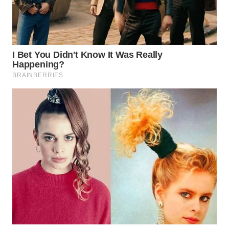
Wahana
Media
Group
WAHANA
NEWS
WAHANA
TANI
WAHANA
ADVOKAT
WAHANA
INFRASTRUKTUR
WAHANA
KONSUMEN