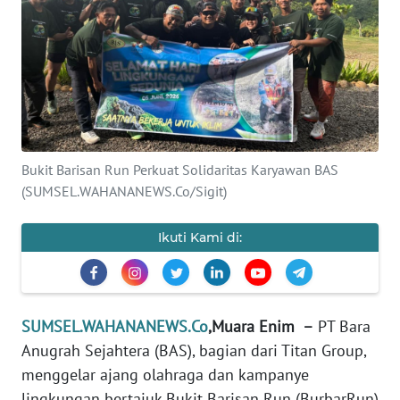
Informasi
INDEKS
BERITA
KONTAK
KAMI
Bukit Barisan Run Perkuat Solidaritas Karyawan BAS
(SUMSEL.WAHANANEWS.Co/Sigit)
INFO
IKLAN
Ikuti Kami di:
TENTANG
KAMI
SUMSEL.WAHANANEWS.Co
,Muara Enim –
PT Bara
PEDOMAN
MEDIA
Anugrah Sejahtera (BAS), bagian dari Titan Group,
SIBER
menggelar ajang olahraga dan kampanye
lingkungan bertajuk Bukit Barisan Run (BurbarRun)