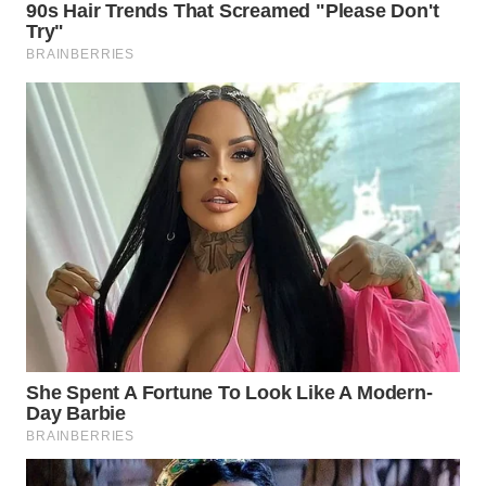
WAHANA
LISTRIK
WAHANA
TRAVEL
WAHANA
TV
WAHANANEWS
ID
WAHANANEWS
CO ID
WAHANANEWS
NET