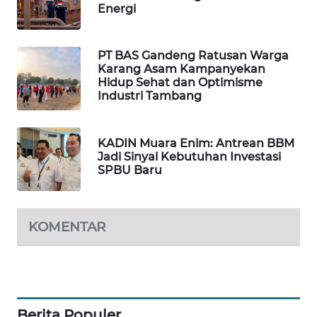
Energi
PORTAL
KONSUMEN
PT BAS Gandeng Ratusan Warga
Karang Asam Kampanyekan
FORWAMKI
Hidup Sehat dan Optimisme
Industri Tambang
ALPERKLINAS
KADIN Muara Enim: Antrean BBM
FORJASIDA
Jadi Sinyal Kebutuhan Investasi
SPBU Baru
TAMBANG
NEWS
KOMENTAR
SITUNGIR
NEWS
SIDIKALANG
NEWS
Berita Populer