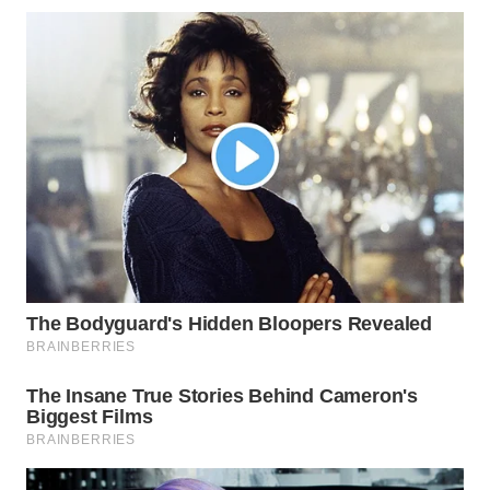
WN
TAPANULI
TENGAH
WN DELI
SERDANG
WN
TEBING
TINGGI
WN
PAKPAK
WN
KARAWANG
WN