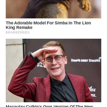
WAHANA
LISTRIK
WAHANA
TRAVEL
WAHANA
TV
WAHANANEWS
ID
WAHANANEWS
CO ID
WAHANANEWS
NET