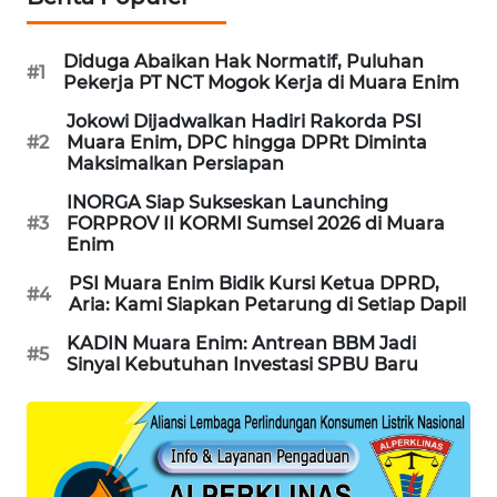
SIBARAGAS
Diduga Abaikan Hak Normatif, Puluhan
#1
NEWS
Pekerja PT NCT Mogok Kerja di Muara Enim
Jokowi Dijadwalkan Hadiri Rakorda PSI
METRO
#2
Muara Enim, DPC hingga DPRt Diminta
SIANTAR
Maksimalkan Persiapan
NEWS
INORGA Siap Sukseskan Launching
#3
FORPROV II KORMI Sumsel 2026 di Muara
METRO
Enim
MEDAN
PSI Muara Enim Bidik Kursi Ketua DPRD,
NEWS
#4
Aria: Kami Siapkan Petarung di Setiap Dapil
KADIN Muara Enim: Antrean BBM Jadi
METRO
#5
Sinyal Kebutuhan Investasi SPBU Baru
JAKARTA
NEWS
KRT
NEWS