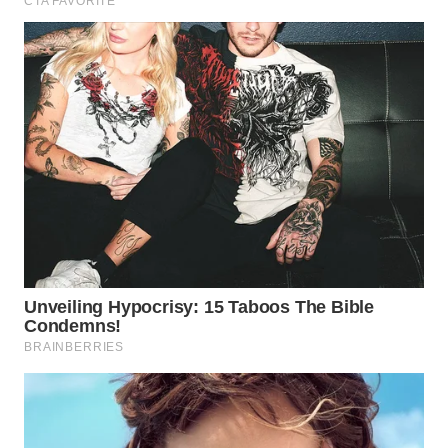
WN
NATUNA
WN
BINTAN
WN
MANDALIKA
WN
LIKUPANG
WN
LABUANBAJO
WN
BORNEO