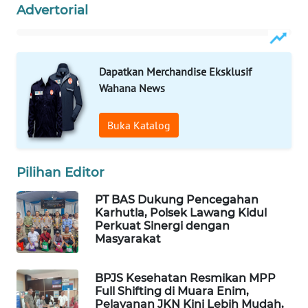
Advertorial
WAHANA
DESA
WISATA
Dapatkan Merchandise Eksklusif
Wahana News
LAPAK
WAHANA
Buka Katalog
Wahana
Network
Pilihan Editor
KONSUMEN
PT BAS Dukung Pencegahan
LISTRIK
Karhutla, Polsek Lawang Kidul
Perkuat Sinergi dengan
Masyarakat
MASYARAKAT
KELISTRIKAN
BPJS Kesehatan Resmikan MPP
Full Shifting di Muara Enim,
WALINKI
Pelayanan JKN Kini Lebih Mudah,