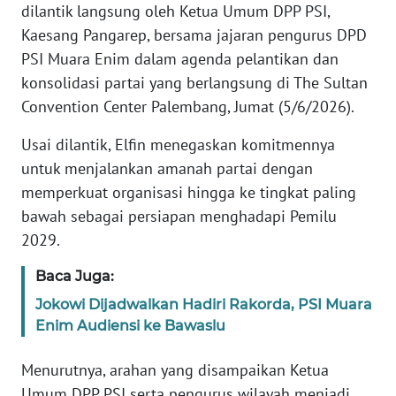
dilantik langsung oleh Ketua Umum DPP PSI,
REDAKSI
Kaesang Pangarep, bersama jajaran pengurus DPD
PSI Muara Enim dalam agenda pelantikan dan
KARIR
konsolidasi partai yang berlangsung di The Sultan
Convention Center Palembang, Jumat (5/6/2026).
DISCLAIMER
Usai dilantik, Elfin menegaskan komitmennya
Wahana
untuk menjalankan amanah partai dengan
News
Regional
memperkuat organisasi hingga ke tingkat paling
bawah sebagai persiapan menghadapi Pemilu
WN
2029.
SUMUT
Baca Juga:
WN
Jokowi Dijadwalkan Hadiri Rakorda, PSI Muara
JAKARTA
Enim Audiensi ke Bawaslu
WN
Menurutnya, arahan yang disampaikan Ketua
JABAR
Umum DPP PSI serta pengurus wilayah menjadi