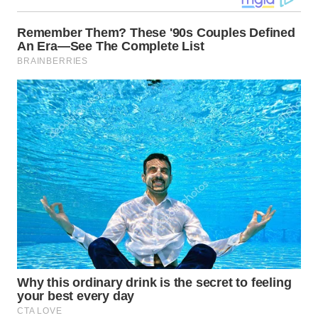
LANGKAT
WN
TAPANULI
SELATAN
WN
TANJUNG
LESUNG
WN
KARO
WN
SIMALUNGUN
WN
LABUHANBATU