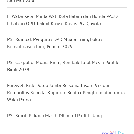
Jadi Motivator
WN
HiWaDa Kepri Minta Wali Kota Batam dan Bunda PAUD,
MALUKU
Libatkan OPD Terkait Kawal Kasus PG Djuwita
WN
PSI Rombak Pengurus DPD Muara Enim, Fokus
MALUT
Konsolidasi Jelang Pemilu 2029
WN
DAIRI
PSI Gaspol di Muara Enim, Rombak Total Mesin Politik
Bidik 2029
WN
DANAU
Farewell Ride Polda Jambi Bersama Insan Pers dan
TOBA
Komunitas Sepeda, Kapolda: Bentuk Penghormatan untuk
Waka Polda
WN
NIAS
PSI Soroti Pilkada Masih Dihantui Politik Uang
WN