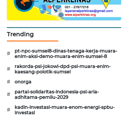
KARING
NEWS
JURNAL
Trending
MARITIM
pt-npc-sumsel8-dinas-tenaga-kerja-muara-
HUMBANG
#
enim-aksi-demo-muara-enim-sumsel-8
NEWS
rakorda-psi-jokowi-dpd-psi-muara-enim-
#
kaesang-polotik-sumsel
GARONGGANG
NEWS
#
onorga
partai-solidaritas-indonesia-psi-aria-
FISUELRI
#
adhitama-pemilu-2029
ID
kadin-investasi-muara-enom-energi-spbu-
#
investasi
ENERGI
NEWS