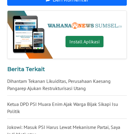
WN
KALTARA
WN
KALSEL
Install Aplikasi
WN
KALTIM
Berita Terkait
WN
Dihantam Tekanan Likuiditas, Perusahaan Kaesang
SULSEL
Pangarep Ajukan Restrukturisasi Utang
WN
Ketua DPD PSI Muara Enim Ajak Warga Bijak Sikapi Isu
GORONTALO
Politik
WN
Jokowi: Masuk PSI Harus Lewat Mekanisme Partai, Saya
SULUT