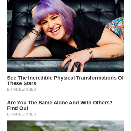
BEKASI
WN
BOGOR
WN
DEPOK
WN
TAPANULI
UTARA
WN
SAMOSIR
WN
PADANG
LAWAS