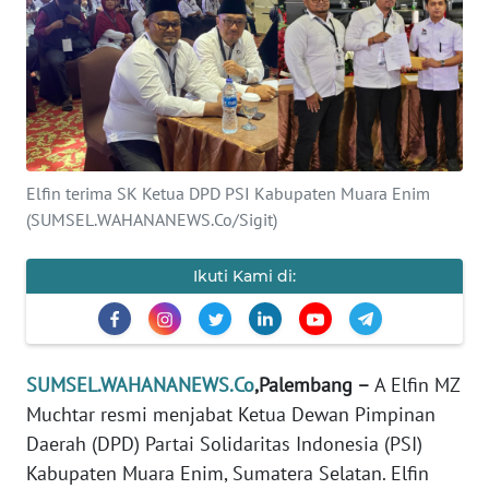
Informasi
INDEKS
BERITA
KONTAK
KAMI
Elfin terima SK Ketua DPD PSI Kabupaten Muara Enim
(SUMSEL.WAHANANEWS.Co/Sigit)
INFO
IKLAN
Ikuti Kami di:
TENTANG
KAMI
SUMSEL.WAHANANEWS.Co
,Palembang –
A Elfin MZ
PEDOMAN
Muchtar resmi menjabat Ketua Dewan Pimpinan
MEDIA
Daerah (DPD) Partai Solidaritas Indonesia (PSI)
SIBER
Kabupaten Muara Enim, Sumatera Selatan. Elfin