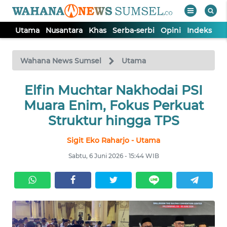
Utama
Nusantara
Khas
Serba-serbi
Opini
Indeks
WAHANA
Tutup
TV
Wahana News Sumsel
Utama
Elfin Muchtar Nakhodai PSI
UTAMA
Muara Enim, Fokus Perkuat
NUSANTARA
Struktur hingga TPS
Sigit Eko Raharjo - Utama
KHAS
Sabtu, 6 Juni 2026 - 15:44 WIB
SERBA-
SERBI
OPINI