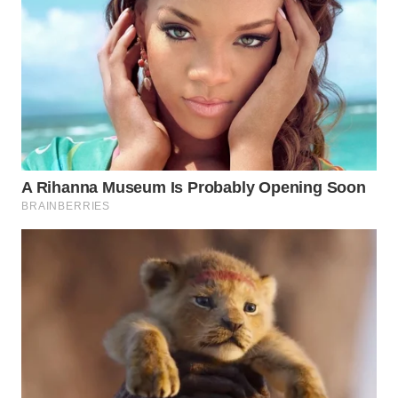
Wahana
Media
Group
WAHANA
NEWS
WAHANA
TANI
WAHANA
ADVOKAT
WAHANA
INFRASTRUKTUR
WAHANA
KONSUMEN