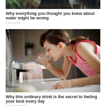
WN
PRIANGAN
TIMUR
WN
SEMARANG
WN
SOLO
WN
BOROBUDUR
WN
MADURA
WN
SURABAYA