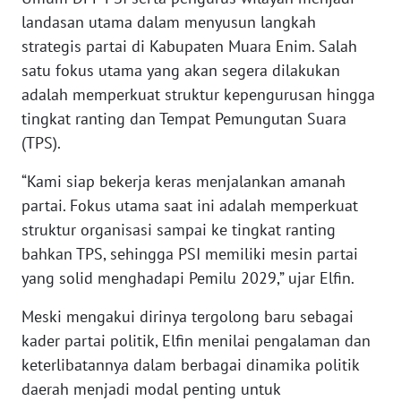
landasan utama dalam menyusun langkah
WN
strategis partai di Kabupaten Muara Enim. Salah
BANTEN
satu fokus utama yang akan segera dilakukan
adalah memperkuat struktur kepengurusan hingga
WN
NTT
tingkat ranting dan Tempat Pemungutan Suara
(TPS).
WN
“Kami siap bekerja keras menjalankan amanah
KEPRI
partai. Fokus utama saat ini adalah memperkuat
struktur organisasi sampai ke tingkat ranting
WN
PAPUA
bahkan TPS, sehingga PSI memiliki mesin partai
yang solid menghadapi Pemilu 2029,” ujar Elfin.
WN
Meski mengakui dirinya tergolong baru sebagai
PAPUA
BARAT
kader partai politik, Elfin menilai pengalaman dan
keterlibatannya dalam berbagai dinamika politik
WN
daerah menjadi modal penting untuk
RIAU