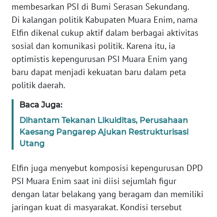
membesarkan PSI di Bumi Serasan Sekundang.
Di kalangan politik Kabupaten Muara Enim, nama
WN
Elfin dikenal cukup aktif dalam berbagai aktivitas
SERAMBI
sosial dan komunikasi politik. Karena itu, ia
optimistis kepengurusan PSI Muara Enim yang
WN
baru dapat menjadi kekuatan baru dalam peta
JAMBI
politik daerah.
WN
Baca Juga:
SULTRA
Dihantam Tekanan Likuiditas, Perusahaan
Kaesang Pangarep Ajukan Restrukturisasi
WN
NTB
Utang
Elfin juga menyebut komposisi kepengurusan DPD
WN
SULTENG
PSI Muara Enim saat ini diisi sejumlah figur
dengan latar belakang yang beragam dan memiliki
WN
jaringan kuat di masyarakat. Kondisi tersebut
SULBAR