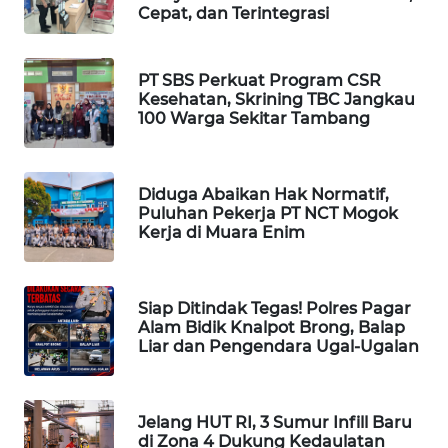
ID
Cepat, dan Terintegrasi
MAWAKA
ID
PT SBS Perkuat Program CSR
Kesehatan, Skrining TBC Jangkau
100 Warga Sekitar Tambang
MARTABAT
NET
Diduga Abaikan Hak Normatif,
PLN
Puluhan Pekerja PT NCT Mogok
WATCH
Kerja di Muara Enim
MKLI
Siap Ditindak Tegas! Polres Pagar
Alam Bidik Knalpot Brong, Balap
LPKKI
Liar dan Pengendara Ugal-Ugalan
LKKI
Jelang HUT RI, 3 Sumur Infill Baru
KOPEKLIN
di Zona 4 Dukung Kedaulatan