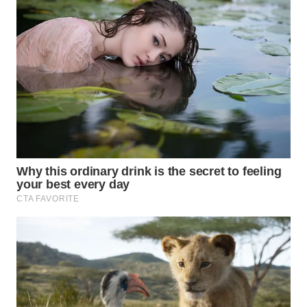
WN
SUMEDANG
WN
CIANJUR
WN
KEPULAUAN
SERIBU
WN
TANGERANG
WN
BINJAI
WN
CIREBON