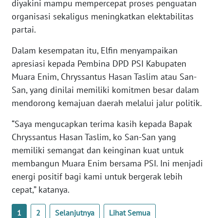
diyakini mampu mempercepat proses penguatan
organisasi sekaligus meningkatkan elektabilitas
WN
partai.
BABEL
Dalam kesempatan itu, Elfin menyampaikan
WN
apresiasi kepada Pembina DPD PSI Kabupaten
SUMBAR
Muara Enim, Chryssantus Hasan Taslim atau San-
San, yang dinilai memiliki komitmen besar dalam
WN
mendorong kemajuan daerah melalui jalur politik.
SUMSEL
“Saya mengucapkan terima kasih kepada Bapak
WN
Chryssantus Hasan Taslim, ko San-San yang
BENGKULU
memiliki semangat dan keinginan kuat untuk
membangun Muara Enim bersama PSI. Ini menjadi
WN
energi positif bagi kami untuk bergerak lebih
LAMPUNG
cepat,” katanya.
WN
1
2
Selanjutnya
Lihat Semua
JATENG