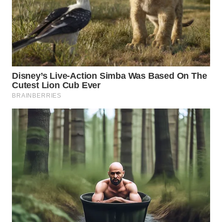
WN
INDRAMAYU
WN
KUNINGAN
WN
MAJALENGKA
WN
SUBANG
WN
SUKABUMI
WN
PURWAKARTA