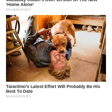
WAHANA
SPORT
WAHANA
UMKM
WAHANA
SELEB
WAHANA
PERSONA
WAHANA
OTOMOTIF
WAHANA
HEALTH