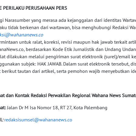
E PERILAKU PERUSAHAAN PERS
agi Narasumber yang merasa ada kejanggalan dari identitas Wart
laku tidak berkenan dari wartawan, bisa menghubungi Redaksi Wa
aksi@wahananews.co
ermintaan untuk ralat, koreksi, revisi maupun hak jawab terkait arti
naNews.co, berdasarkan Kode Etik Jurnalistik dan Undang Undan
alat dilakukan melalui pengiriman surat elektronik (surel)/email k
gunakan subjek: HAK JAWAB. Dalam surat elektronik tersebut, di
t berikut tautan dari artikel, serta pemohon wajib menyebutkan ide
at dan Kontak Redaksi Perwakilan Regional Wahana News Sumate
at:
Jalan Dr M Isa Nomor 18, RT 27, Kota Palembang
l
:
redaksisumsel@wahananews.co