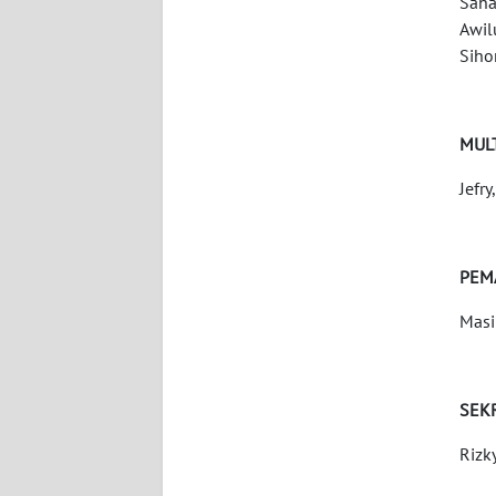
Saha
WN
Awil
BABEL
Siho
WN
SUMBAR
MUL
WN
Jefr
SUMSEL
WN
PEM
BENGKULU
Masi
WN
LAMPUNG
SEK
WN
Rizk
JATENG