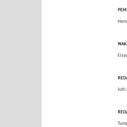
WN
BANTEN
PEM
Hend
WN
NTT
WAK
WN
KEPRI
Elsy
WN
PAPUA
RED
WN
Jufri
PAPUA
BARAT
RED
WN
RIAU
Tump