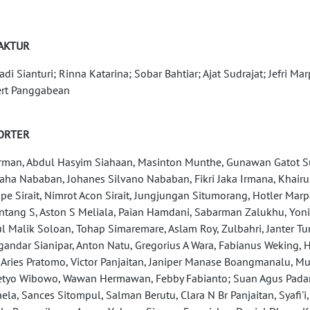
AKTUR
iadi Sianturi; Rinna Katarina; Sobar Bahtiar; Ajat Sudrajat; Jefri 
rt Panggabean
ORTER
rman, Abdul Hasyim Siahaan, Masinton Munthe, Gunawan Gatot Sun
aha Nababan, Johanes Silvano Nababan, Fikri Jaka Irmana, Khairul
e Sirait, Nimrot Acon Sirait, Jungjungan Situmorang, Hotler Ma
ntang S, Aston S Meliala, Paian Hamdani, Sabarman Zalukhu, Yo
l Malik Soloan, Tohap Simaremare, Aslam Roy, Zulbahri, Janter Turn
andar Sianipar, Anton Natu, Gregorius A Wara, Fabianus Weking, H
 Aries Pratomo, Victor Panjaitan, Janiper Manase Boangmanalu, M
etyo Wibowo, Wawan Hermawan, Febby Fabianto; Suan Agus Padan
ela, Sances Sitompul, Salman Berutu, Clara N Br Panjaitan, Syafi'i