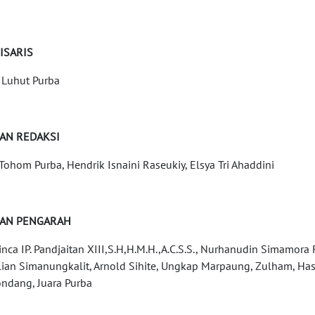
ISARIS
 Luhut Purba
AN REDAKSI
Tohom Purba, Hendrik Isnaini Raseukiy, Elsya Tri Ahaddini
AN PENGARAH
Hinca IP. Pandjaitan XIII,S.H,H.M.H.,A.C.S.S., Nurhanudin Simamo
lian Simanungkalit, Arnold Sihite, Ungkap Marpaung, Zulham, Has
ndang, Juara Purba