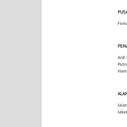
WN
NUSANTARA
PUSA
Firm
WN
JOGJA
PEN
WN
JATIM
Ardi
Putr
WN
Hamo
BALI
WN
ALA
KALBAR
Jala
WN
Jaka
KALTENG