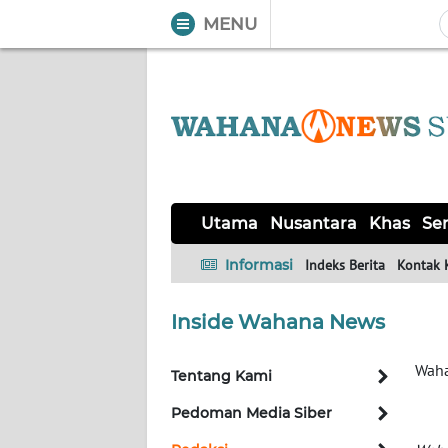
MENU
WAHANA
Tutup
TV
UTAMA
NUSANTARA
Utama
Nusantara
Khas
Ser
KHAS
Informasi
Indeks Berita
Kontak 
SERBA-
Inside Wahana News
SERBI
Waha
Tentang Kami
OPINI
Pedoman Media Siber
Informasi