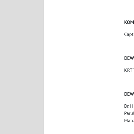
KARIR
KOM
DISCLAIMER
Capt
Wahana
News
Regional
DEW
KRT 
WN
SUMUT
WN
DEW
JAKARTA
Dr. 
Paru
WN
Mato
JABAR