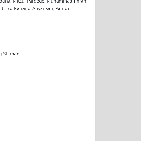
Kogha, Mitcui Pardede, Muhammad Imran,
t Eko Raharjo, Ariyansah, Panroi
g Silaban