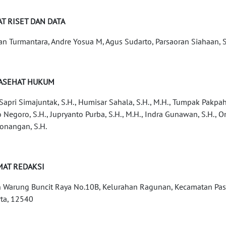
T RISET DAN DATA
an Turmantara, Andre Yosua M, Agus Sudarto, Parsaoran Siahaan,
ASEHAT HUKUM
 Sapri Simajuntak, S.H., Humisar Sahala, S.H., M.H., Tumpak Pakpaha
o Negoro, S.H., Jupryanto Purba, S.H., M.H., Indra Gunawan, S.H.,
nangan, S.H.
MAT REDAKSI
n Warung Buncit Raya No.10B, Kelurahan Ragunan, Kecamatan Pasa
rta, 12540