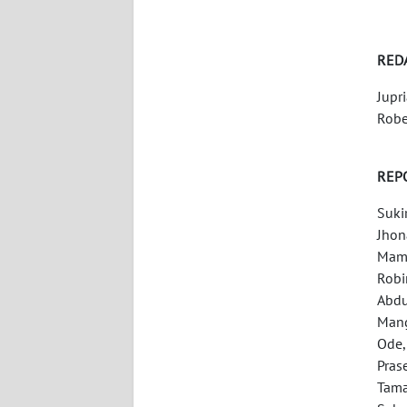
WN
SERAMBI
RED
WN
Jupr
JAMBI
Robe
WN
REP
SULTRA
Suki
WN
Jhon
NTB
Mamp
Robi
WN
Abdu
SULTENG
Mang
Ode,
WN
Pras
SULBAR
Tama