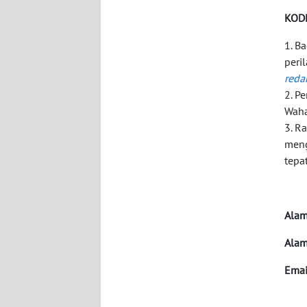
WN
KOD
KALTARA
1. B
WN
peri
KALSEL
red
2. P
WN
Waha
KALTIM
3. R
meng
tepa
WN
SULSEL
WN
Alam
GORONTALO
Alam
WN
Emai
SULUT