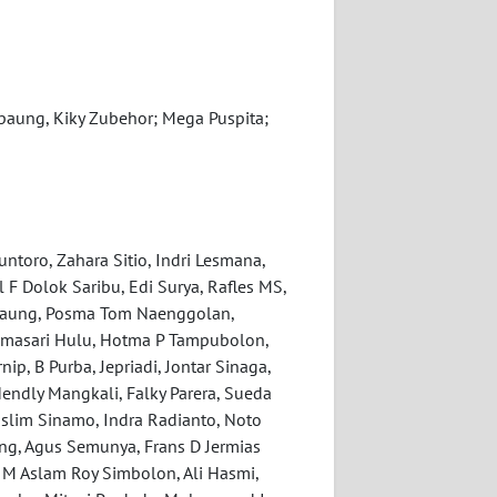
Marpaung, Kiky Zubehor; Mega Puspita;
toro, Zahara Sitio, Indri Lesmana,
 F Dolok Saribu, Edi Surya, Rafles MS,
rpaung, Posma Tom Naenggolan,
nimasari Hulu, Hotma P Tampubolon,
ip, B Purba, Jepriadi, Jontar Sinaga,
endly Mangkali, Falky Parera, Sueda
uslim Sinamo, Indra Radianto, Noto
g, Agus Semunya, Frans D Jermias
, M Aslam Roy Simbolon, Ali Hasmi,