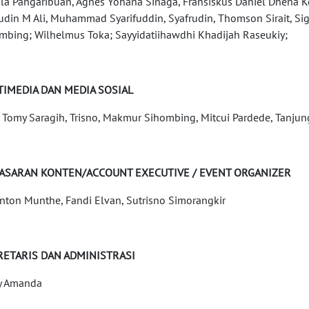
la Pangaribuan, Agnes Yohana Sinaga, Fransiskus Daniel Dhena 
udin M Ali, Muhammad Syarifuddin, Syafrudin, Thomson Sirait, Sigi
mbing; Wilhelmus Toka; Sayyidatiihawdhi Khadijah Raseukiy;
TIMEDIA DAN MEDIA SOSIAL
y, Tomy Saragih, Trisno, Makmur Sihombing, Mitcui Pardede, Tanjun
ASARAN KONTEN/ACCOUNT EXECUTIVE / EVENT ORGANIZER
nton Munthe, Fandi Elvan, Sutrisno Simorangkir
RETARIS DAN ADMINISTRASI
y Amanda