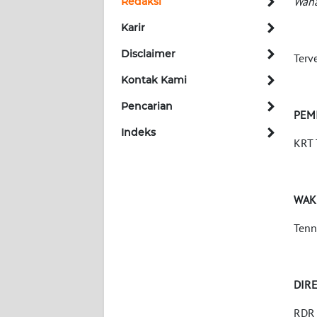
Wah
Redaksi
Karir
INDEKS
BERITA
Disclaimer
Terv
Kontak Kami
KONTAK
KAMI
Pencarian
PEM
Indeks
INFO
KRT 
IKLAN
TENTANG
WAK
KAMI
Tenn
PEDOMAN
MEDIA
SIBER
DIR
REDAKSI
RDR