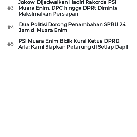
Jokowi Dijadwalkan Hadiri Rakorda PSI
REDAKSI
#3
Muara Enim, DPC hingga DPRt Diminta
Maksimalkan Persiapan
KARIR
Dua Politisi Dorong Penambahan SPBU 24
#4
Jam di Muara Enim
DISCLAIMER
PSI Muara Enim Bidik Kursi Ketua DPRD,
#5
Aria: Kami Siapkan Petarung di Setiap Dapil
Wahana
News
Regional
WN
SUMUT
WN
JAKARTA
WN
JABAR