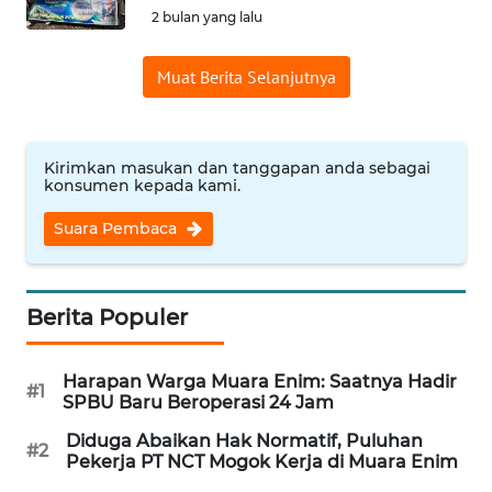
2 bulan yang lalu
Informasi
Muat Berita Selanjutnya
INDEKS
BERITA
KONTAK
Kirimkan masukan dan tanggapan anda sebagai
KAMI
konsumen kepada kami.
Suara Pembaca
INFO
IKLAN
Berita Populer
TENTANG
KAMI
Harapan Warga Muara Enim: Saatnya Hadir
#1
SPBU Baru Beroperasi 24 Jam
PEDOMAN
MEDIA
Diduga Abaikan Hak Normatif, Puluhan
SIBER
#2
Pekerja PT NCT Mogok Kerja di Muara Enim