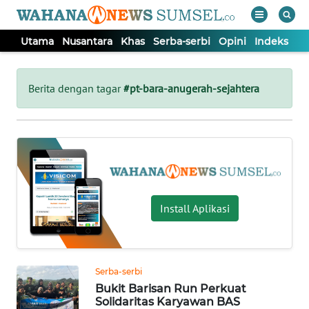
Utama
Nusantara
Khas
Serba-serbi
Opini
Indeks
WAHANA
Tutup
TV
Berita dengan tagar
#pt-bara-anugerah-sejahtera
UTAMA
NUSANTARA
KHAS
Install Aplikasi
SERBA-
SERBI
Serba-serbi
Bukit Barisan Run Perkuat
OPINI
Solidaritas Karyawan BAS