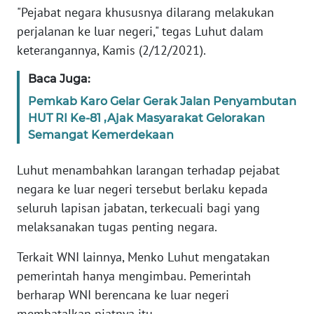
REDAKSI
"Pejabat negara khususnya dilarang melakukan
perjalanan ke luar negeri," tegas Luhut dalam
KARIR
keterangannya, Kamis (2/12/2021).
Baca Juga:
DISCLAIMER
Pemkab Karo Gelar Gerak Jalan Penyambutan
HUT RI Ke-81 ,Ajak Masyarakat Gelorakan
Wahana
News
Semangat Kemerdekaan
Regional
Luhut menambahkan larangan terhadap pejabat
WN
negara ke luar negeri tersebut berlaku kepada
SUMUT
seluruh lapisan jabatan, terkecuali bagi yang
melaksanakan tugas penting negara.
WN
JAKARTA
Terkait WNI lainnya, Menko Luhut mengatakan
pemerintah hanya mengimbau. Pemerintah
WN
berharap WNI berencana ke luar negeri
JABAR
membatalkan niatnya itu.