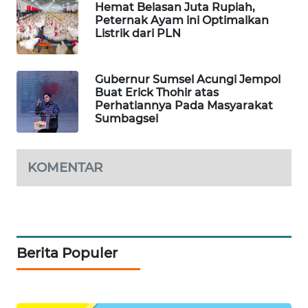
ID
Hemat Belasan Juta Rupiah,
Peternak Ayam ini Optimalkan
Listrik dari PLN
MAWAKA
ID
Gubernur Sumsel Acungi Jempol
MARTABAT
Buat Erick Thohir atas
NET
Perhatiannya Pada Masyarakat
Sumbagsel
PLN
WATCH
KOMENTAR
MKLI
LPKKI
Berita Populer
LKKI
KOPEKLIN