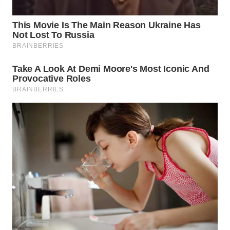
WN
NATUNA
WN
BINTAN
WN
MANDALIKA
WN
LIKUPANG
WN
LABUANBAJO
WN
BORNEO