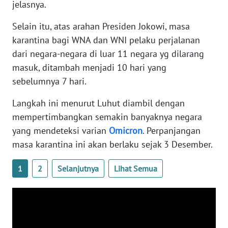
jelasnya.
Selain itu, atas arahan Presiden Jokowi, masa
WN
SERAMBI
karantina bagi WNA dan WNI pelaku perjalanan
dari negara-negara di luar 11 negara yg dilarang
WN
masuk, ditambah menjadi 10 hari yang
JAMBI
sebelumnya 7 hari.
WN
Langkah ini menurut Luhut diambil dengan
SULTRA
mempertimbangkan semakin banyaknya negara
yang mendeteksi varian
Omicron
. Perpanjangan
WN
masa karantina ini akan berlaku sejak 3 Desember.
NTB
1
2
Selanjutnya
Lihat Semua
WN
SULTENG
WN
SULBAR