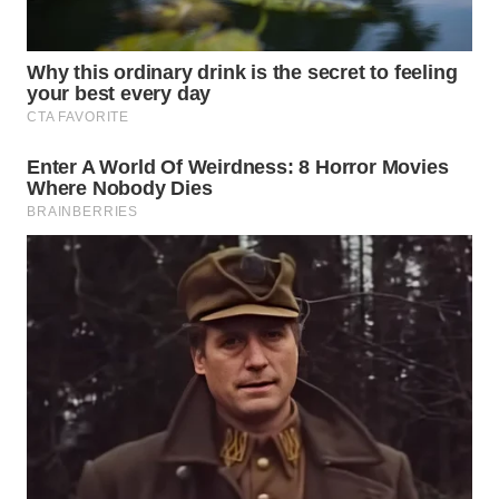
WN
PRIANGAN
TIMUR
WN
SEMARANG
WN
SOLO
WN
BOROBUDUR
WN
MADURA
WN
SURABAYA