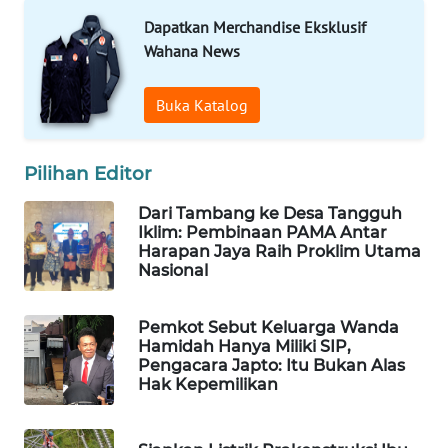
Dapatkan Merchandise Eksklusif
WAHANA
Wahana News
SPORT
Buka Katalog
WAHANA
UMKM
Pilihan Editor
WAHANA
Dari Tambang ke Desa Tangguh
SELEB
Iklim: Pembinaan PAMA Antar
Harapan Jaya Raih Proklim Utama
WAHANA
Nasional
PERSONA
Pemkot Sebut Keluarga Wanda
WAHANA
Hamidah Hanya Miliki SIP,
OTOMOTIF
Pengacara Japto: Itu Bukan Alas
Hak Kepemilikan
WAHANA
HEALTH