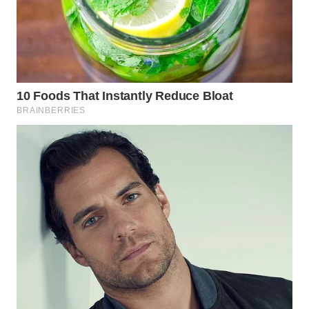
LANGKAT
WN
TAPANULI
SELATAN
WN
TANJUNG
LESUNG
WN
KARO
WN
SIMALUNGUN
WN
LABUHANBATU