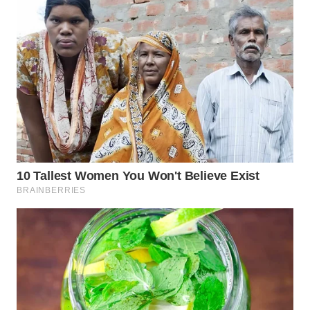
WN
MALUKU
WN
MALUT
WN
DAIRI
WN
DANAU
TOBA
WN
NIAS
WN