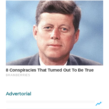
WAHANA
LISTRIK
WAHANA
TRAVEL
WAHANA
TV
WAHANANEWS
ID
WAHANANEWS
CO ID
Advertorial
WAHANANEWS
NET