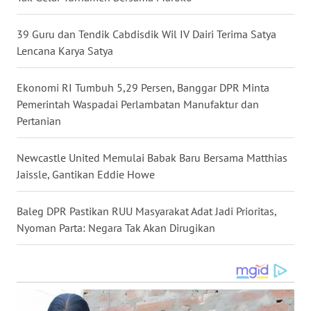
WN
39 Guru dan Tendik Cabdisdik Wil IV Dairi Terima Satya
KALTARA
Lencana Karya Satya
WN
Ekonomi RI Tumbuh 5,29 Persen, Banggar DPR Minta
KALSEL
Pemerintah Waspadai Perlambatan Manufaktur dan
Pertanian
WN
KALTIM
Newcastle United Memulai Babak Baru Bersama Matthias
Jaissle, Gantikan Eddie Howe
WN
SULSEL
Baleg DPR Pastikan RUU Masyarakat Adat Jadi Prioritas,
Nyoman Parta: Negara Tak Akan Dirugikan
WN
GORONTALO
WN
SULUT