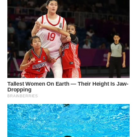
BEKASI
WN
BOGOR
WN
DEPOK
WN
TAPANULI
UTARA
WN
SAMOSIR
WN
PADANG
LAWAS