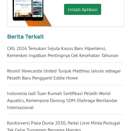
Install Aplikasi
WN
NUSANTARA
WN
Berita Terkait
JOGJA
CKG 2026 Temukan Sejuta Kasus Baru Hipertensi,
Kemenkes Ingatkan Pentingnya Cek Kesehatan Tahunan
WN
JATIM
Resmi! Newcastle United Tunjuk Matthias Jaissle sebagai
Pelatih Baru Pengganti Eddie Howe
WN
BALI
Indonesia Jadi Tuan Rumah Sertifikasi Pelatih World
WN
Aquatics, Kemenpora Dorong SDM Olahraga Berstandar
KALBAR
Internasional
WN
Kontroversi Piala Dunia 2030, Partai Livre Minta Portugal
KALTENG
Tak Gelar Turnamen Bersama Maroko