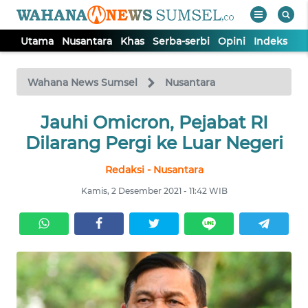
Utama
Nusantara
Khas
Serba-serbi
Opini
Indeks
WAHANA
Tutup
TV
Wahana News Sumsel
Nusantara
Jauhi Omicron, Pejabat RI
UTAMA
Dilarang Pergi ke Luar Negeri
NUSANTARA
Redaksi - Nusantara
Kamis, 2 Desember 2021 - 11:42 WIB
KHAS
SERBA-
SERBI
OPINI