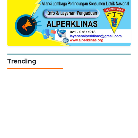
PORTAL
KONSUMEN
FORWAMKI
ALPERKLINAS
Trending
FORJASIDA
TAMBANG
NEWS
SITUNGIR
NEWS
SIDIKALANG
NEWS