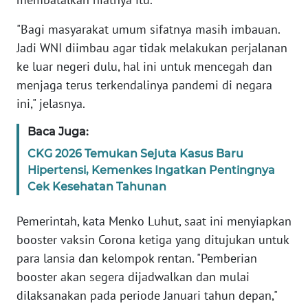
WN
"Bagi masyarakat umum sifatnya masih imbauan.
BANTEN
Jadi WNI diimbau agar tidak melakukan perjalanan
ke luar negeri dulu, hal ini untuk mencegah dan
WN
menjaga terus terkendalinya pandemi di negara
NTT
ini," jelasnya.
WN
Baca Juga:
KEPRI
CKG 2026 Temukan Sejuta Kasus Baru
Hipertensi, Kemenkes Ingatkan Pentingnya
WN
Cek Kesehatan Tahunan
PAPUA
Pemerintah, kata Menko Luhut, saat ini menyiapkan
WN
booster vaksin Corona ketiga yang ditujukan untuk
PAPUA
BARAT
para lansia dan kelompok rentan. "Pemberian
booster akan segera dijadwalkan dan mulai
WN
dilaksanakan pada periode Januari tahun depan,"
RIAU