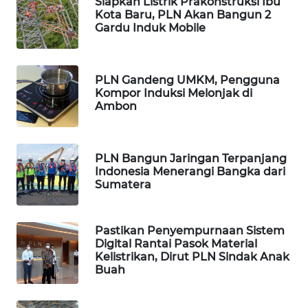
Siapkan Listrik Prakonstruksi Ibu
Kota Baru, PLN Akan Bangun 2
WAHANA
Gardu Induk Mobile
DESA
WISATA
PLN Gandeng UMKM, Pengguna
LAPAK
Kompor Induksi Melonjak di
Ambon
WAHANA
Wahana
Network
PLN Bangun Jaringan Terpanjang
Indonesia Menerangi Bangka dari
Sumatera
KONSUMEN
LISTRIK
Pastikan Penyempurnaan Sistem
MASYARAKAT
Digital Rantai Pasok Material
Kelistrikan, Dirut PLN Sindak Anak
KELISTRIKAN
Buah
WALINKI