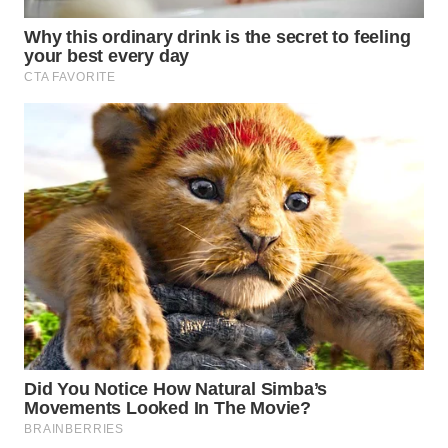
Wahana
Media
Group
WAHANA
NEWS
WAHANA
TANI
WAHANA
ADVOKAT
WAHANA
INFRASTRUKTUR
WAHANA
KONSUMEN