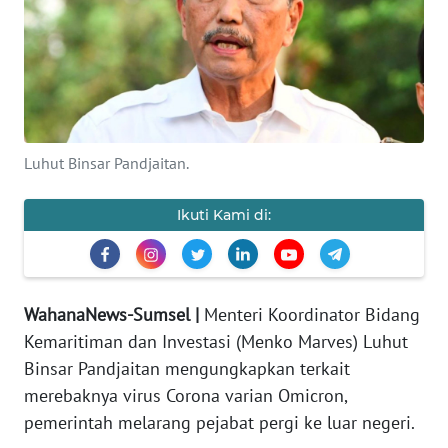
Informasi
INDEKS
BERITA
KONTAK
Luhut Binsar Pandjaitan.
KAMI
Ikuti Kami di:
INFO
IKLAN
TENTANG
WahanaNews-Sumsel |
Menteri Koordinator Bidang
KAMI
Kemaritiman dan Investasi (Menko Marves) Luhut
PEDOMAN
Binsar Pandjaitan mengungkapkan terkait
MEDIA
merebaknya virus Corona varian Omicron,
SIBER
pemerintah melarang pejabat pergi ke luar negeri.