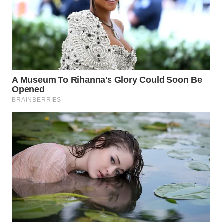
WN
INDRAMAYU
WN
KUNINGAN
WN
MAJALENGKA
WN
SUBANG
WN
SUKABUMI
WN
PURWAKARTA