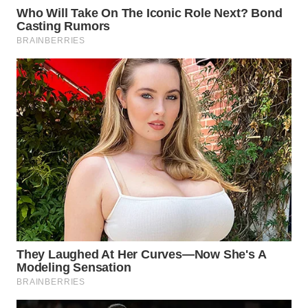
WN
TAPANULI
TENGAH
WN DELI
SERDANG
WN
TEBING
TINGGI
WN
PAKPAK
WN
KARAWANG
WN