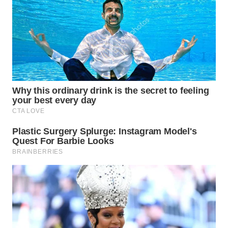
WN
SUMEDANG
WN
CIANJUR
WN
KEPULAUAN
SERIBU
WN
TANGERANG
WN
BINJAI
WN
CIREBON