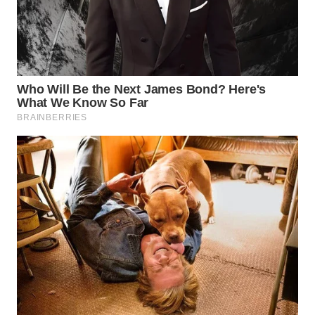
WAHANA
LISTRIK
WAHANA
TRAVEL
WAHANA
TV
WAHANANEWS
ID
WAHANANEWS
CO ID
WAHANANEWS
NET