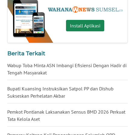
WN
NUSANTARA
Install Aplikasi
WN
JOGJA
Berita Terkait
WN
JATIM
Wabup Toba Minta ASN Imbangi Efisiensi Dengan Hadir di
Tengah Masyarakat
WN
BALI
Bupati Kuansing Instruksikan Satpol PP dan Dishub
Sukseskan Perhelatan Akbar
WN
KALBAR
Pemkot Pontianak Laksanakan Sensus BMD 2026 Perkuat
Tata Kelola Aset
WN
KALTENG