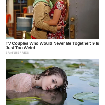
WN
INDRAMAYU
WN
KUNINGAN
WN
MAJALENGKA
WN
SUBANG
WN
SUKABUMI
WN
PURWAKARTA