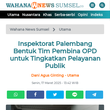
Utama
Nusantara
Khas
Serba-serbi
Opini
Indeks
WAHANA
Tutup
TV
Wahana News Sumsel
Utama
Inspektorat Palembang
UTAMA
Bentuk Tim Pembina OPD
NUSANTARA
untuk Tingkatkan Pelayanan
Publik
KHAS
Dani Agus Ginting - Utama
Senin, 17 Maret 2025 - 13:42 WIB
SERBA-
SERBI
OPINI