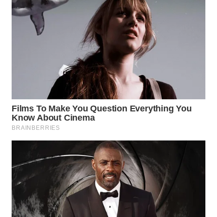
Wahana
Media
Group
WAHANA
NEWS
WAHANA
TANI
WAHANA
ADVOKAT
WAHANA
INFRASTRUKTUR
WAHANA
KONSUMEN