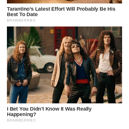
WAHANA
SPORT
WAHANA
UMKM
WAHANA
SELEB
WAHANA
PERSONA
WAHANA
OTOMOTIF
WAHANA
HEALTH