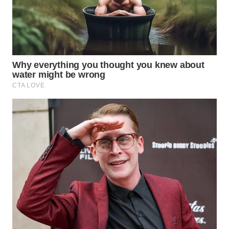
WN
TAPANULI
TENGAH
WN DELI
SERDANG
WN
TEBING
TINGGI
WN
PAKPAK
WN
KARAWANG
WN