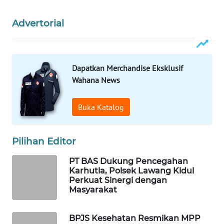
WAHANA
Advertorial
DESA
WISATA
Dapatkan Merchandise Eksklusif
LAPAK
WAHANA
Wahana News
Wahana
Buka Katalog
Network
KONSUMEN
Pilihan Editor
LISTRIK
PT BAS Dukung Pencegahan
Karhutla, Polsek Lawang Kidul
MASYARAKAT
Perkuat Sinergi dengan
KELISTRIKAN
Masyarakat
WALINKI
BPJS Kesehatan Resmikan MPP