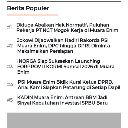
Berita Populer
SIBARAGAS
NEWS
Diduga Abaikan Hak Normatif, Puluhan
#1
Pekerja PT NCT Mogok Kerja di Muara Enim
METRO
Jokowi Dijadwalkan Hadiri Rakorda PSI
SIANTAR
#2
Muara Enim, DPC hingga DPRt Diminta
NEWS
Maksimalkan Persiapan
INORGA Siap Sukseskan Launching
METRO
#3
FORPROV II KORMI Sumsel 2026 di Muara
MEDAN
Enim
NEWS
PSI Muara Enim Bidik Kursi Ketua DPRD,
#4
Aria: Kami Siapkan Petarung di Setiap Dapil
METRO
JAKARTA
KADIN Muara Enim: Antrean BBM Jadi
#5
NEWS
Sinyal Kebutuhan Investasi SPBU Baru
KRT
NEWS