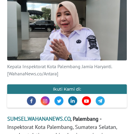
Informasi
INDEKS
BERITA
KONTAK
KAMI
INFO
Kepala Inspektorat Kota Palembang Jamia Haryanti.
IKLAN
[WahanaNews.co/Antara]
TENTANG
Ikuti Kami di:
KAMI
PEDOMAN
MEDIA
SUMSEL.WAHANANEWS.CO
, Palembang -
SIBER
Inspektorat Kota Palembang, Sumatera Selatan,