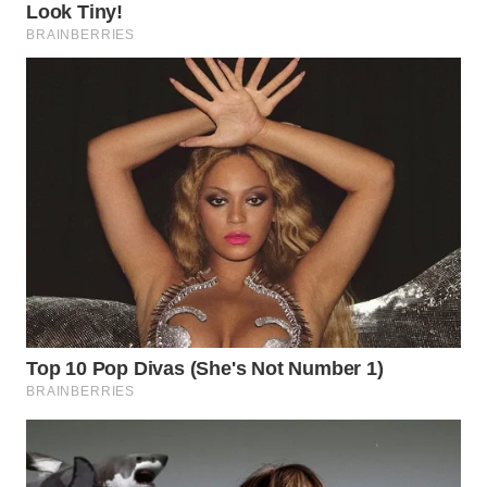
WN
NATUNA
WN
BINTAN
WN
MANDALIKA
WN
LIKUPANG
WN
LABUANBAJO
WN
BORNEO