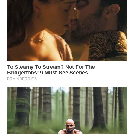
LANGKAT
WN
TAPANULI
SELATAN
WN
TANJUNG
LESUNG
WN
KARO
WN
SIMALUNGUN
WN
LABUHANBATU