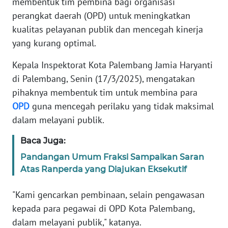
membentuk tim pembina bagi organisasi
REDAKSI
perangkat daerah (OPD) untuk meningkatkan
kualitas pelayanan publik dan mencegah kinerja
KARIR
yang kurang optimal.
DISCLAIMER
Kepala Inspektorat Kota Palembang Jamia Haryanti
di Palembang, Senin (17/3/2025), mengatakan
Wahana
pihaknya membentuk tim untuk membina para
News
OPD
guna mencegah perilaku yang tidak maksimal
Regional
dalam melayani publik.
WN
Baca Juga:
SUMUT
Pandangan Umum Fraksi Sampaikan Saran
Atas Ranperda yang Diajukan Eksekutif
WN
JAKARTA
"Kami gencarkan pembinaan, selain pengawasan
kepada para pegawai di OPD Kota Palembang,
WN
JABAR
dalam melayani publik," katanya.