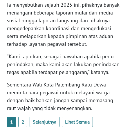
Ia menyebutkan sejauh 2025 ini, pihaknya banyak
menangani beberapa laporan mulai dari media
WN
sosial hingga laporan langsung dan pihaknya
SERAMBI
mengedepankan koordinasi dan mengedukasi
serta melaporkan kepada pimpinan atas aduan
WN
JAMBI
terhadap layanan pegawai tersebut.
"Kami laporkan, sebagai bawahan apabila perlu
WN
penindakan, maka kami akan lakukan penindakan
SULTRA
tegas apabila terdapat pelanggaran," katanya.
WN
Sementara Wali Kota Palembang Ratu Dewa
NTB
meminta para pegawai untuk melayani warga
dengan baik bahkan jangan sampai memasang
WN
SULTENG
raut wajah yang tidak menyenangkan.
1
2
Selanjutnya
Lihat Semua
WN
SULBAR