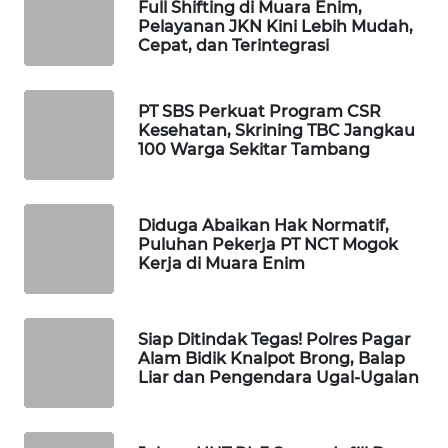
ID
Full Shifting di Muara Enim,
Pelayanan JKN Kini Lebih Mudah,
Cepat, dan Terintegrasi
MAWAKA
ID
PT SBS Perkuat Program CSR
MARTABAT
Kesehatan, Skrining TBC Jangkau
NET
100 Warga Sekitar Tambang
PLN
WATCH
Diduga Abaikan Hak Normatif,
Puluhan Pekerja PT NCT Mogok
Kerja di Muara Enim
MKLI
LPKKI
Siap Ditindak Tegas! Polres Pagar
Alam Bidik Knalpot Brong, Balap
Liar dan Pengendara Ugal-Ugalan
LKKI
KOPEKLIN