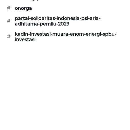
CILEUNGSI
#
onorga
NEWS
partai-solidaritas-indonesia-psi-aria-
#
adhitama-pemilu-2029
BERKAT
kadin-investasi-muara-enom-energi-spbu-
NEWS
#
investasi
BERAMPU
NEWS
ANUGERAH
NEWS
AKHLAK
ID
PERAPKI
NEWS