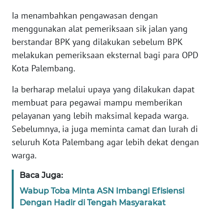
Ia menambahkan pengawasan dengan
WN
BANTEN
menggunakan alat pemeriksaan sik jalan yang
berstandar BPK yang dilakukan sebelum BPK
WN
melakukan pemeriksaan eksternal bagi para OPD
NTT
Kota Palembang.
Ia berharap melalui upaya yang dilakukan dapat
WN
KEPRI
membuat para pegawai mampu memberikan
pelayanan yang lebih maksimal kepada warga.
WN
Sebelumnya, ia juga meminta camat dan lurah di
PAPUA
seluruh Kota Palembang agar lebih dekat dengan
warga.
WN
PAPUA
Baca Juga:
BARAT
Wabup Toba Minta ASN Imbangi Efisiensi
Dengan Hadir di Tengah Masyarakat
WN
RIAU