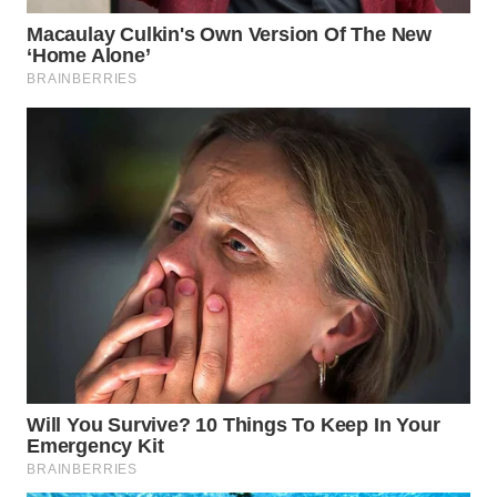
BEKASI
WN
BOGOR
WN
DEPOK
WN
TAPANULI
UTARA
WN
SAMOSIR
WN
PADANG
LAWAS