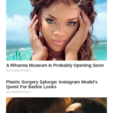
WN
MALUKU
WN
MALUT
WN
DAIRI
WN
DANAU
TOBA
WN
NIAS
WN