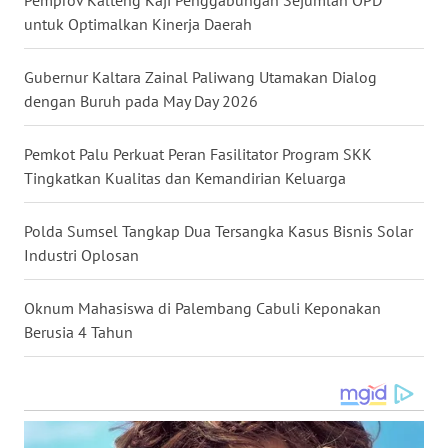
Pemprov Kalteng Kaji Penggabungan Sejumlah OPD
untuk Optimalkan Kinerja Daerah
WN
KALTARA
Gubernur Kaltara Zainal Paliwang Utamakan Dialog
dengan Buruh pada May Day 2026
WN
KALSEL
Pemkot Palu Perkuat Peran Fasilitator Program SKK
Tingkatkan Kualitas dan Kemandirian Keluarga
WN
KALTIM
Polda Sumsel Tangkap Dua Tersangka Kasus Bisnis Solar
Industri Oplosan
WN
SULSEL
Oknum Mahasiswa di Palembang Cabuli Keponakan
Berusia 4 Tahun
WN
GORONTALO
WN
SULUT