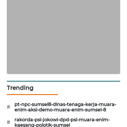
KARING
NEWS
JURNAL
MARITIM
HUMBANG
NEWS
GARONGGANG
NEWS
Trending
FISUELRI
ID
pt-npc-sumsel8-dinas-tenaga-kerja-muara-
#
enim-aksi-demo-muara-enim-sumsel-8
ENERGI
rakorda-psi-jokowi-dpd-psi-muara-enim-
NEWS
#
kaesang-polotik-sumsel