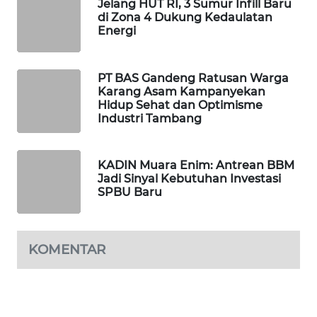
Jelang HUT RI, 3 Sumur Infill Baru
di Zona 4 Dukung Kedaulatan
PORTAL
Energi
KONSUMEN
PT BAS Gandeng Ratusan Warga
FORWAMKI
Karang Asam Kampanyekan
Hidup Sehat dan Optimisme
ALPERKLINAS
Industri Tambang
FORJASIDA
KADIN Muara Enim: Antrean BBM
Jadi Sinyal Kebutuhan Investasi
SPBU Baru
TAMBANG
NEWS
SITUNGIR
KOMENTAR
NEWS
SIDIKALANG
NEWS