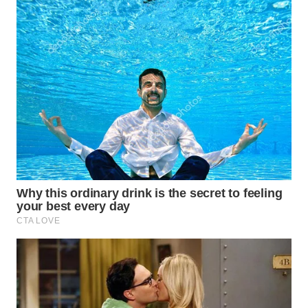
WN
SUMEDANG
WN
CIANJUR
WN
KEPULAUAN
SERIBU
WN
TANGERANG
WN
BINJAI
WN
CIREBON