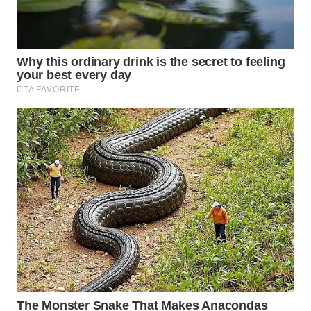
WN
PRIANGAN
TIMUR
WN
SEMARANG
WN
SOLO
WN
BOROBUDUR
WN
MADURA
WN
SURABAYA