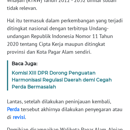
Wilayah (RTRW) Tahun 2012 - 2032 dinilai sudah
REDAKSI
tidak relevan.
KARIR
Hal itu termasuk dalam perkembangan yang terjadi
ditingkat nasional dengan terbitnya Undang-
DISCLAIMER
undangan Republik Indonesia Nomor 11 Tahun
2020 tentang Cipta Kerja maupun ditingkat
Wahana
provinsi dan Kota Pagar Alam sendiri.
News
Regional
Baca Juga:
Komisi XIII DPR Dorong Penguatan
WN
Harmonisasi Regulasi Daerah demi Cegah
SUMUT
Perda Bermasalah
WN
Lantas, setelah dilakukan peninjauan kembali,
JAKARTA
Perda
tersebut akhirnya dilakukan penyegaran atau
di
revisi
.
WN
JABAR
Demikian disampaikan Walikota Pagar Alam, Alpian