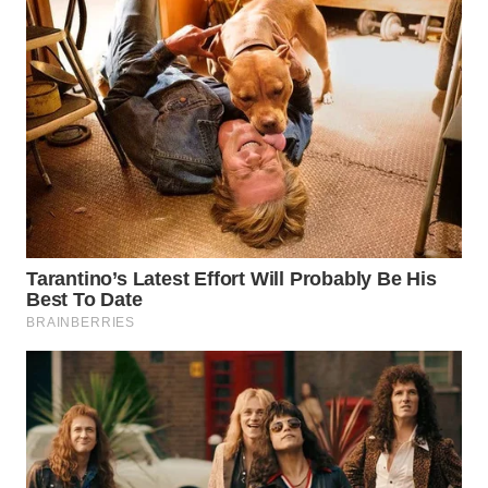
WN
MALUKU
WN
MALUT
WN
DAIRI
WN
DANAU
TOBA
WN
NIAS
WN