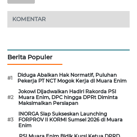
PORTAL
KONSUMEN
KOMENTAR
FORWAMKI
ALPERKLINAS
Berita Populer
FORJASIDA
Diduga Abaikan Hak Normatif, Puluhan
#1
Pekerja PT NCT Mogok Kerja di Muara Enim
TAMBANG
NEWS
Jokowi Dijadwalkan Hadiri Rakorda PSI
#2
Muara Enim, DPC hingga DPRt Diminta
Maksimalkan Persiapan
SITUNGIR
NEWS
INORGA Siap Sukseskan Launching
#3
FORPROV II KORMI Sumsel 2026 di Muara
Enim
SIDIKALANG
NEWS
PSI Muara Enim Bidik Kursi Ketua DPRD,