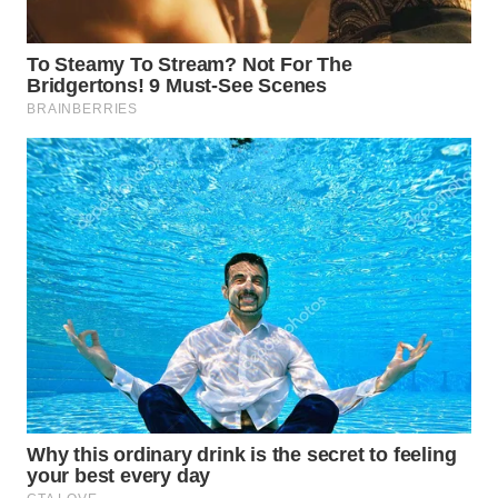
WN
TAPANULI
TENGAH
WN DELI
SERDANG
WN
TEBING
TINGGI
WN
PAKPAK
WN
KARAWANG
WN