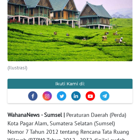
Informasi
INDEKS
BERITA
KONTAK
KAMI
(Ilustrasi)
INFO
IKLAN
Ikuti Kami di:
TENTANG
KAMI
WahanaNews - Sumsel |
Peraturan Daerah (Perda)
PEDOMAN
MEDIA
Kota Pagar Alam, Sumatera Selatan (Sumsel)
SIBER
Nomor 7 Tahun 2012 tentang Rencana Tata Ruang