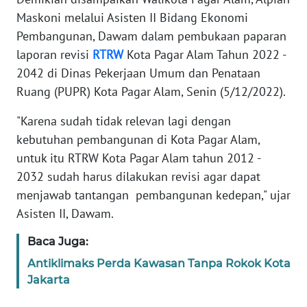
Maskoni melalui Asisten II Bidang Ekonomi
WN
Pembangunan, Dawam dalam pembukaan paparan
BANTEN
laporan revisi
RTRW
Kota Pagar Alam Tahun 2022 -
2042 di Dinas Pekerjaan Umum dan Penataan
WN
NTT
Ruang (PUPR) Kota Pagar Alam, Senin (5/12/2022).
"Karena sudah tidak relevan lagi dengan
WN
kebutuhan pembangunan di Kota Pagar Alam,
KEPRI
untuk itu RTRW Kota Pagar Alam tahun 2012 -
2032 sudah harus dilakukan revisi agar dapat
WN
PAPUA
menjawab tantangan pembangunan kedepan," ujar
Asisten II, Dawam.
WN
Baca Juga:
PAPUA
BARAT
Antiklimaks Perda Kawasan Tanpa Rokok Kota
Jakarta
WN
RIAU