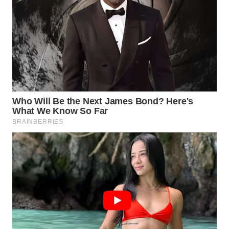
WN
SUMEDANG
WN
CIANJUR
WN
KEPULAUAN
SERIBU
WN
TANGERANG
WN
BINJAI
WN
CIREBON