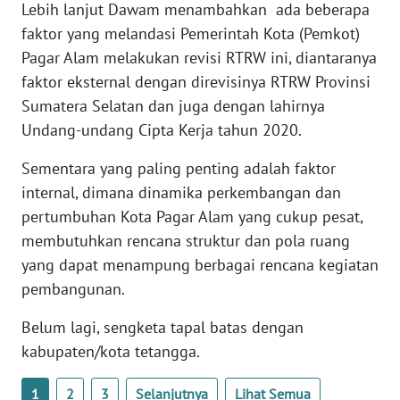
Lebih lanjut Dawam menambahkan ada beberapa
faktor yang melandasi Pemerintah Kota (Pemkot)
WN
Pagar Alam melakukan revisi RTRW ini, diantaranya
SERAMBI
faktor eksternal dengan direvisinya RTRW Provinsi
Sumatera Selatan dan juga dengan lahirnya
WN
Undang-undang Cipta Kerja tahun 2020.
JAMBI
Sementara yang paling penting adalah faktor
WN
internal, dimana dinamika perkembangan dan
SULTRA
pertumbuhan Kota Pagar Alam yang cukup pesat,
membutuhkan rencana struktur dan pola ruang
WN
yang dapat menampung berbagai rencana kegiatan
NTB
pembangunan.
WN
Belum lagi, sengketa tapal batas dengan
SULTENG
kabupaten/kota tetangga.
WN
1
2
3
Selanjutnya
Lihat Semua
SULBAR