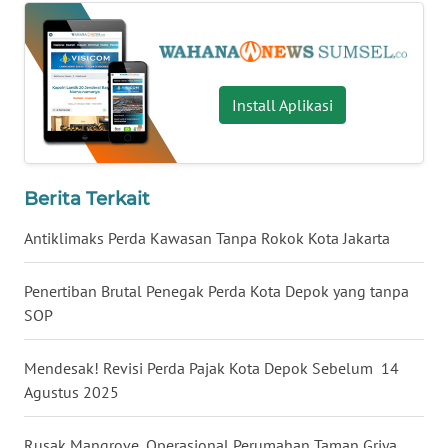
WN
NUSANTARA
Install Aplikasi
WN
JOGJA
WN
Berita Terkait
JATIM
Antiklimaks Perda Kawasan Tanpa Rokok Kota Jakarta
WN
BALI
Penertiban Brutal Penegak Perda Kota Depok yang tanpa
SOP
WN
KALBAR
Mendesak! Revisi Perda Pajak Kota Depok Sebelum 14
Agustus 2025
WN
KALTENG
Rusak Mangrove, Operasional Perumahan Taman Griya