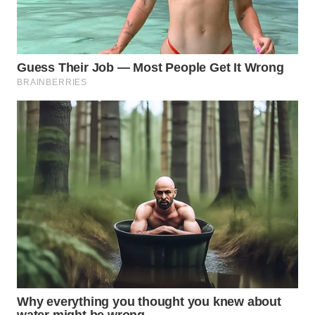
WN
INDRAMAYU
WN
KUNINGAN
WN
MAJALENGKA
WN
SUBANG
WN
SUKABUMI
WN
PURWAKARTA