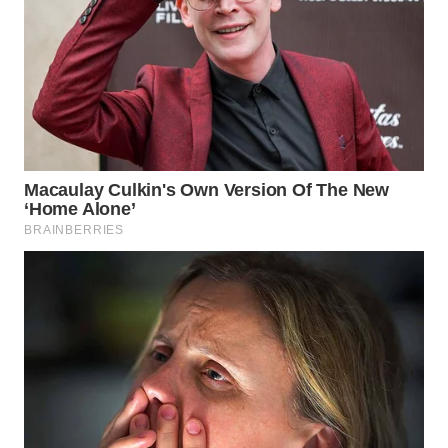
WAHANA
LISTRIK
WAHANA
TRAVEL
WAHANA
TV
WAHANANEWS
ID
WAHANANEWS
CO ID
WAHANANEWS
NET