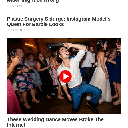
WN
PRIANGAN
TIMUR
WN
SEMARANG
WN
SOLO
WN
BOROBUDUR
WN
MADURA
WN
SURABAYA