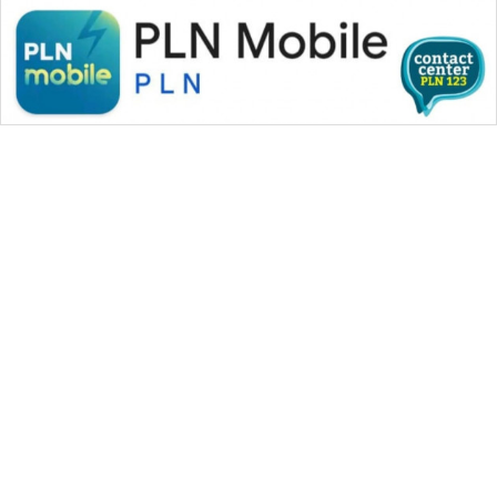
WAHANA MEDIA GROUP
|
|
|
WAHANA NEWS co
WAHANA TANI
WAHANA ADVOKAT
|
|
WAHANA INFRASTRUKTUR
WAHANA KONSUMEN
|
|
|
WAHANA LISTRIK
WAHANA TRAVEL
WAHANA TV
|
|
|
WAHANANEWS id
WAHANANEWS CO ID
WAHANANEWS NET