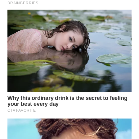
WN
NATUNA
WN
BINTAN
WN
MANDALIKA
WN
LIKUPANG
WN
LABUANBAJO
WN
BORNEO