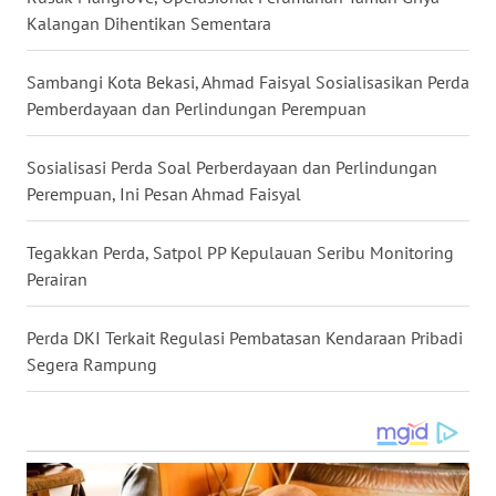
Kalangan Dihentikan Sementara
WN
KALTARA
Sambangi Kota Bekasi, Ahmad Faisyal Sosialisasikan Perda
Pemberdayaan dan Perlindungan Perempuan
WN
KALSEL
Sosialisasi Perda Soal Perberdayaan dan Perlindungan
Perempuan, Ini Pesan Ahmad Faisyal
WN
KALTIM
Tegakkan Perda, Satpol PP Kepulauan Seribu Monitoring
Perairan
WN
SULSEL
Perda DKI Terkait Regulasi Pembatasan Kendaraan Pribadi
Segera Rampung
WN
GORONTALO
WN
SULUT