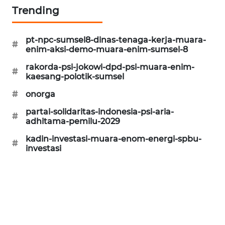
Trending
KARING
NEWS
pt-npc-sumsel8-dinas-tenaga-kerja-muara-
#
enim-aksi-demo-muara-enim-sumsel-8
JURNAL
MARITIM
rakorda-psi-jokowi-dpd-psi-muara-enim-
#
kaesang-polotik-sumsel
HUMBANG
#
onorga
NEWS
partai-solidaritas-indonesia-psi-aria-
#
adhitama-pemilu-2029
GARONGGANG
NEWS
kadin-investasi-muara-enom-energi-spbu-
#
investasi
FISUELRI
ID
ENERGI
NEWS