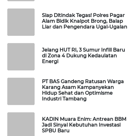
ID
Siap Ditindak Tegas! Polres Pagar
MAWAKA
Alam Bidik Knalpot Brong, Balap
ID
Liar dan Pengendara Ugal-Ugalan
MARTABAT
NET
Jelang HUT RI, 3 Sumur Infill Baru
di Zona 4 Dukung Kedaulatan
PLN
Energi
WATCH
PT BAS Gandeng Ratusan Warga
MKLI
Karang Asam Kampanyekan
Hidup Sehat dan Optimisme
Industri Tambang
LPKKI
LKKI
KADIN Muara Enim: Antrean BBM
Jadi Sinyal Kebutuhan Investasi
SPBU Baru
KOPEKLIN