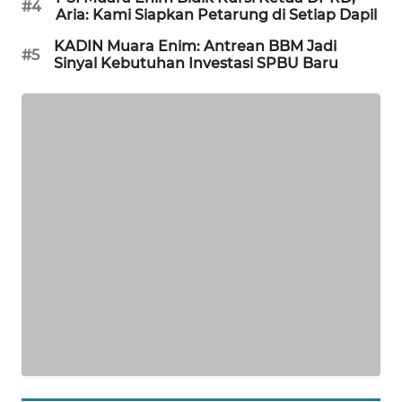
#4
Aria: Kami Siapkan Petarung di Setiap Dapil
SIBARAGAS
KADIN Muara Enim: Antrean BBM Jadi
#5
NEWS
Sinyal Kebutuhan Investasi SPBU Baru
METRO
SIANTAR
NEWS
METRO
MEDAN
NEWS
METRO
JAKARTA
NEWS
KRT
NEWS