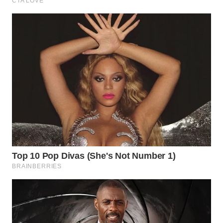
BEKASI
WN
BOGOR
WN
DEPOK
WN
TAPANULI
UTARA
WN
SAMOSIR
WN
PADANG
LAWAS