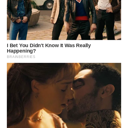
LANGKAT
WN
TAPANULI
SELATAN
WN
TANJUNG
LESUNG
WN
KARO
WN
SIMALUNGUN
WN
LABUHANBATU