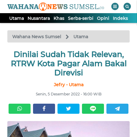
Utama
Nusantara
Khas
Serba-serbi
Opini
Indeks
WAHANA
Tutup
TV
Wahana News Sumsel
Utama
Dinilai Sudah Tidak Relevan,
UTAMA
RTRW Kota Pagar Alam Bakal
NUSANTARA
Direvisi
Jefry - Utama
KHAS
Senin, 5 Desember 2022 - 16:00 WIB
SERBA-
SERBI
OPINI