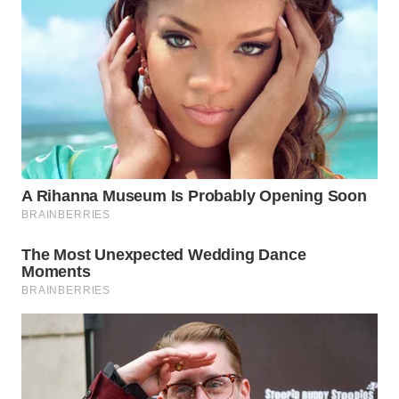
Wahana
Media
Group
WAHANA
NEWS
WAHANA
TANI
WAHANA
ADVOKAT
WAHANA
INFRASTRUKTUR
WAHANA
KONSUMEN