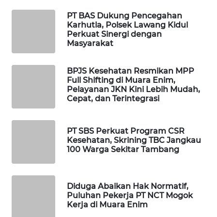
PT BAS Dukung Pencegahan
WAHANA
Karhutla, Polsek Lawang Kidul
DESA
Perkuat Sinergi dengan
WISATA
Masyarakat
LAPAK
BPJS Kesehatan Resmikan MPP
WAHANA
Full Shifting di Muara Enim,
Pelayanan JKN Kini Lebih Mudah,
Cepat, dan Terintegrasi
Wahana
Network
PT SBS Perkuat Program CSR
KONSUMEN
Kesehatan, Skrining TBC Jangkau
LISTRIK
100 Warga Sekitar Tambang
MASYARAKAT
KELISTRIKAN
Diduga Abaikan Hak Normatif,
Puluhan Pekerja PT NCT Mogok
Kerja di Muara Enim
WALINKI