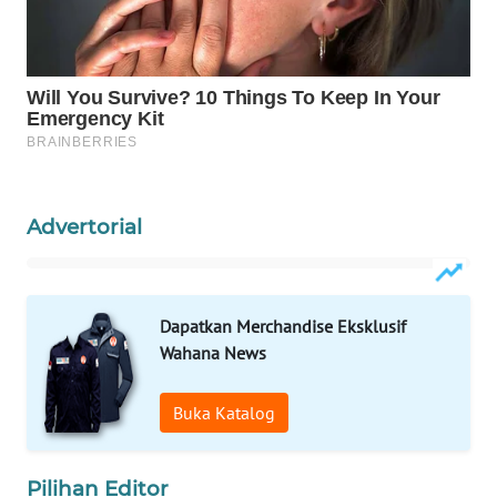
WAHANA
SPORT
WAHANA
UMKM
WAHANA
Advertorial
SELEB
WAHANA
PERSONA
Dapatkan Merchandise Eksklusif
Wahana News
WAHANA
OTOMOTIF
Buka Katalog
WAHANA
HEALTH
Pilihan Editor