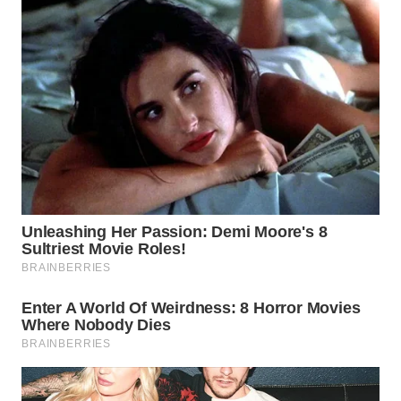
WN
PRIANGAN
TIMUR
WN
SEMARANG
WN
SOLO
WN
BOROBUDUR
WN
MADURA
WN
SURABAYA