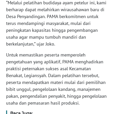
“Melalui pelatihan budidaya ayam petelur ini, kami
berharap dapat melahirkan wirausahawan baru di
WN
Desa Penyandingan. PAMA berkomitmen untuk
SERAMBI
terus mendampingi masyarakat, mulai dari
peningkatan kapasitas hingga pengembangan
WN
usaha agar mampu tumbuh mandiri dan
JAMBI
berkelanjutan,” ujar Joko.
WN
Untuk memastikan peserta memperoleh
SULTRA
pengetahuan yang aplikatif, PAMA menghadirkan
praktisi peternakan sukses asal Kecamatan
WN
Benakat, Legiansyah. Dalam pelatihan tersebut,
NTB
peserta mendapatkan materi mulai dari pemilihan
WN
bibit unggul, pengelolaan kandang, manajemen
SULTENG
pakan, pengendalian penyakit, hingga pengelolaan
usaha dan pemasaran hasil produksi.
WN
SULBAR
Baca Juga: