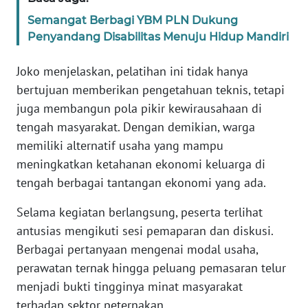
Semangat Berbagi YBM PLN Dukung
WN
Penyandang Disabilitas Menuju Hidup Mandiri
BABEL
Joko menjelaskan, pelatihan ini tidak hanya
WN
bertujuan memberikan pengetahuan teknis, tetapi
SUMBAR
juga membangun pola pikir kewirausahaan di
tengah masyarakat. Dengan demikian, warga
WN
memiliki alternatif usaha yang mampu
SUMSEL
meningkatkan ketahanan ekonomi keluarga di
tengah berbagai tantangan ekonomi yang ada.
WN
BENGKULU
Selama kegiatan berlangsung, peserta terlihat
antusias mengikuti sesi pemaparan dan diskusi.
WN
Berbagai pertanyaan mengenai modal usaha,
LAMPUNG
perawatan ternak hingga peluang pemasaran telur
menjadi bukti tingginya minat masyarakat
WN
JATENG
terhadap sektor peternakan.