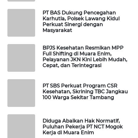
PT BAS Dukung Pencegahan
SIBARAGAS
Karhutla, Polsek Lawang Kidul
NEWS
Perkuat Sinergi dengan
Masyarakat
METRO
SIANTAR
BPJS Kesehatan Resmikan MPP
NEWS
Full Shifting di Muara Enim,
Pelayanan JKN Kini Lebih Mudah,
Cepat, dan Terintegrasi
METRO
MEDAN
NEWS
PT SBS Perkuat Program CSR
Kesehatan, Skrining TBC Jangkau
METRO
100 Warga Sekitar Tambang
JAKARTA
NEWS
Diduga Abaikan Hak Normatif,
KRT
Puluhan Pekerja PT NCT Mogok
NEWS
Kerja di Muara Enim