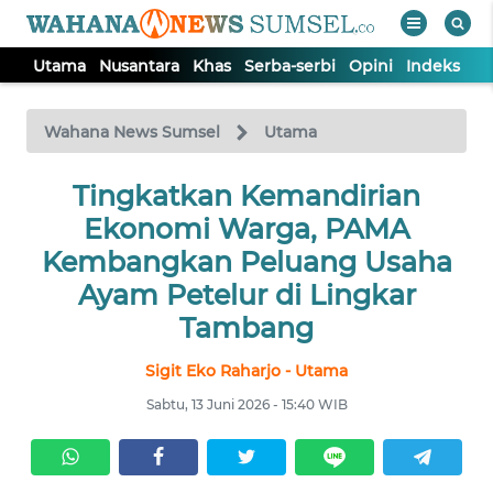
Utama
Nusantara
Khas
Serba-serbi
Opini
Indeks
WAHANA
Tutup
TV
Wahana News Sumsel
Utama
Tingkatkan Kemandirian
UTAMA
Ekonomi Warga, PAMA
NUSANTARA
Kembangkan Peluang Usaha
Ayam Petelur di Lingkar
KHAS
Tambang
Sigit Eko Raharjo - Utama
SERBA-
SERBI
Sabtu, 13 Juni 2026 - 15:40 WIB
OPINI