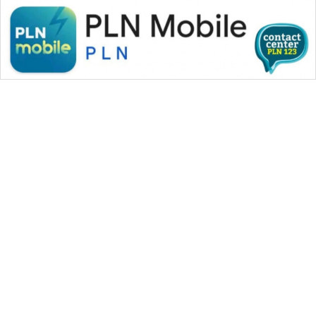
WAHANA MEDIA GROUP
|
|
|
WAHANA NEWS co
WAHANA TANI
WAHANA ADVOKAT
|
|
WAHANA INFRASTRUKTUR
WAHANA KONSUMEN
|
|
|
WAHANA LISTRIK
WAHANA TRAVEL
WAHANA TV
|
|
|
WAHANANEWS id
WAHANANEWS CO ID
WAHANANEWS NET