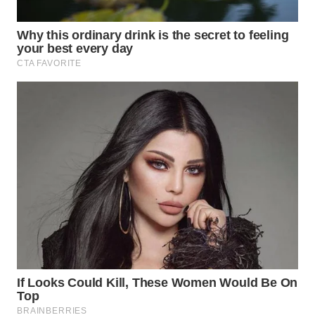
WAHANA
LISTRIK
WAHANA
TRAVEL
WAHANA
TV
WAHANANEWS
ID
WAHANANEWS
CO ID
WAHANANEWS
NET