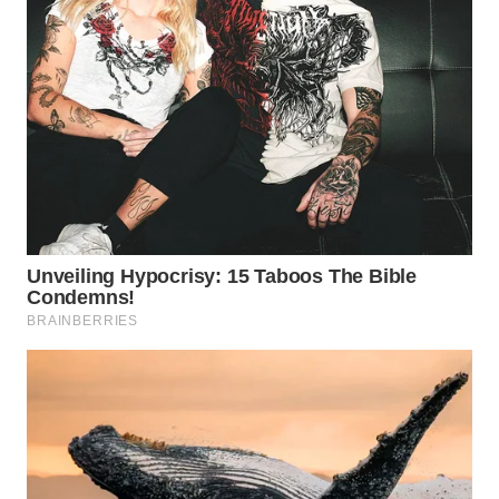
WN
NATUNA
WN
BINTAN
WN
MANDALIKA
WN
LIKUPANG
WN
LABUANBAJO
WN
BORNEO