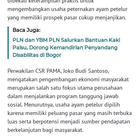
dibekali keterampilan praktis untuk
mengembangkan usaha peternakan ayam petelur
WN
yang memiliki prospek pasar cukup menjanjikan.
BANTEN
Baca Juga:
WN
PLN dan YBM PLN Salurkan Bantuan Kaki
NTT
Palsu, Dorong Kemandirian Penyandang
Disabilitas di Bogor
WN
KEPRI
Perwakilan CSR PAMA, Joko Budi Santoso,
mengatakan pengembangan ekonomi masyarakat
WN
PAPUA
merupakan salah satu fokus utama perusahaan
dalam menjalankan program tanggung jawab
WN
sosial. Menurutnya, usaha ayam petelur dipilih
PAPUA
karena memiliki peluang pasar yang masih terbuka
BARAT
luas serta berpotensi menjadi sumber pendapatan
berkelanjutan bagi masyarakat.
WN
RIAU