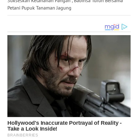
Sukseskan Ketahanan Pangan , Babinsa Turun Bersama
LANGKAT
Petani Pupuk Tanaman Jagung
WN
TAPANULI
SELATAN
WN
TANJUNG
LESUNG
WN
KARO
WN
SIMALUNGUN
WN
LABUHANBATU