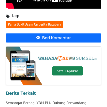
WN
KALTARA
Tag:
Pama Bukit Asam Csrberita Batubara
WN
KALSEL
Beri Komentar
WN
KALTIM
WN
SULSEL
Install Aplikasi
WN
GORONTALO
Berita Terkait
WN
Semangat Berbagi YBM PLN Dukung Penyandang
SULUT