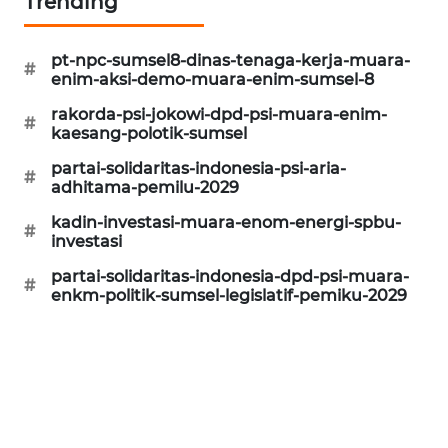
Trending
SONYA
ASA
pt-npc-sumsel8-dinas-tenaga-kerja-muara-
NEWS
#
enim-aksi-demo-muara-enim-sumsel-8
rakorda-psi-jokowi-dpd-psi-muara-enim-
#
kaesang-polotik-sumsel
partai-solidaritas-indonesia-psi-aria-
#
adhitama-pemilu-2029
kadin-investasi-muara-enom-energi-spbu-
#
investasi
partai-solidaritas-indonesia-dpd-psi-muara-
#
enkm-politik-sumsel-legislatif-pemiku-2029