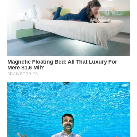
BEKASI
WN
BOGOR
WN
DEPOK
WN
TAPANULI
UTARA
WN
SAMOSIR
WN
PADANG
LAWAS