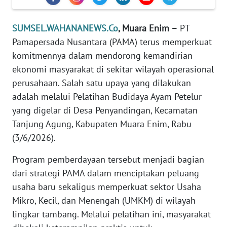
REDAKSI
SUMSEL.WAHANANEWS.Co
, Muara Enim –
PT
KARIR
Pamapersada Nusantara (PAMA) terus memperkuat
komitmennya dalam mendorong kemandirian
DISCLAIMER
ekonomi masyarakat di sekitar wilayah operasional
perusahaan. Salah satu upaya yang dilakukan
Wahana
adalah melalui Pelatihan Budidaya Ayam Petelur
News
Regional
yang digelar di Desa Penyandingan, Kecamatan
Tanjung Agung, Kabupaten Muara Enim, Rabu
WN
(3/6/2026).
SUMUT
Program pemberdayaan tersebut menjadi bagian
WN
dari strategi PAMA dalam menciptakan peluang
JAKARTA
usaha baru sekaligus memperkuat sektor Usaha
Mikro, Kecil, dan Menengah (UMKM) di wilayah
WN
lingkar tambang. Melalui pelatihan ini, masyarakat
JABAR