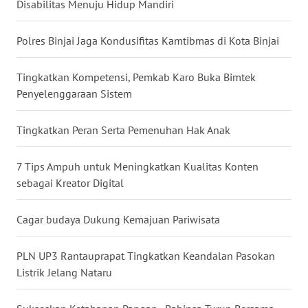
Disabilitas Menuju Hidup Mandiri
WN
MALUKU
Polres Binjai Jaga Kondusifitas Kamtibmas di Kota Binjai
WN
Tingkatkan Kompetensi, Pemkab Karo Buka Bimtek
MALUT
Penyelenggaraan Sistem
WN
Tingkatkan Peran Serta Pemenuhan Hak Anak
DAIRI
7 Tips Ampuh untuk Meningkatkan Kualitas Konten
WN
sebagai Kreator Digital
DANAU
TOBA
Cagar budaya Dukung Kemajuan Pariwisata
WN
PLN UP3 Rantauprapat Tingkatkan Keandalan Pasokan
NIAS
Listrik Jelang Nataru
WN