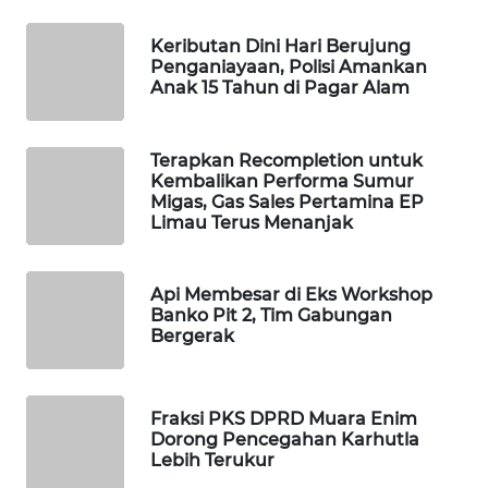
PORTAL
Keributan Dini Hari Berujung
KONSUMEN
Penganiayaan, Polisi Amankan
Anak 15 Tahun di Pagar Alam
FORWAMKI
Terapkan Recompletion untuk
Kembalikan Performa Sumur
ALPERKLINAS
Migas, Gas Sales Pertamina EP
Limau Terus Menanjak
FORJASIDA
Api Membesar di Eks Workshop
TAMBANG
Banko Pit 2, Tim Gabungan
NEWS
Bergerak
SITUNGIR
NEWS
Fraksi PKS DPRD Muara Enim
Dorong Pencegahan Karhutla
SIDIKALANG
Lebih Terukur
NEWS