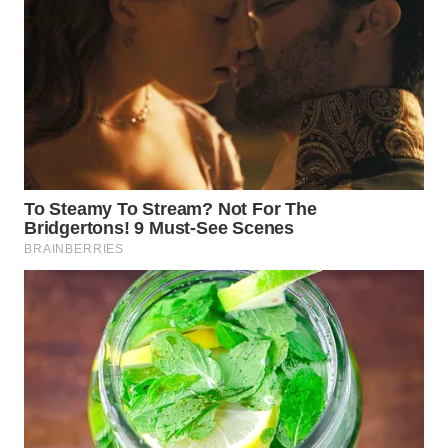
WAHANA
DESA
WISATA
LAPAK
WAHANA
Wahana
Network
KONSUMEN
LISTRIK
MASYARAKAT
KELISTRIKAN
WALINKI