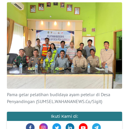
Informasi
INDEKS
BERITA
KONTAK
KAMI
INFO
IKLAN
TENTANG
KAMI
Pama gelar pelatihan budidaya ayam petelur di Desa
Penyandingan (SUMSEL.WAHANANEWS.Co/Sigit)
PEDOMAN
MEDIA
Ikuti Kami di:
SIBER