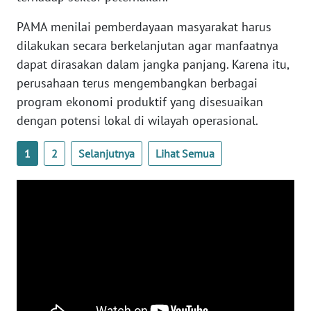
PAMA menilai pemberdayaan masyarakat harus
WN
dilakukan secara berkelanjutan agar manfaatnya
NUSANTARA
dapat dirasakan dalam jangka panjang. Karena itu,
perusahaan terus mengembangkan berbagai
WN
JOGJA
program ekonomi produktif yang disesuaikan
dengan potensi lokal di wilayah operasional.
WN
JATIM
1
2
Selanjutnya
Lihat Semua
WN
BALI
WN
KALBAR
WN
KALTENG