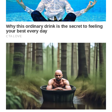
WN
SUMEDANG
WN
CIANJUR
WN
KEPULAUAN
SERIBU
WN
TANGERANG
WN
BINJAI
WN
CIREBON