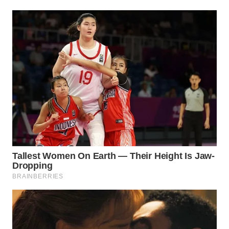
WAHANA
SPORT
WAHANA
UMKM
WAHANA
SELEB
WAHANA
PERSONA
WAHANA
OTOMOTIF
WAHANA
HEALTH