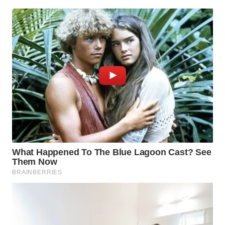
WN
TAPANULI
TENGAH
WN DELI
SERDANG
WN
TEBING
TINGGI
WN
PAKPAK
WN
KARAWANG
WN