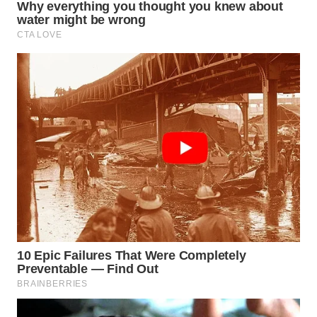
WN
INDRAMAYU
WN
KUNINGAN
WN
MAJALENGKA
WN
SUBANG
WN
SUKABUMI
WN
PURWAKARTA