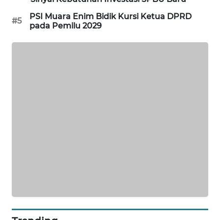
CILEUNGSI
PSI Muara Enim Bidik Kursi Ketua DPRD
#5
NEWS
pada Pemilu 2029
BERKAT
NEWS
BERAMPU
NEWS
ANUGERAH
NEWS
AKHLAK
ID
PERAPKI
NEWS