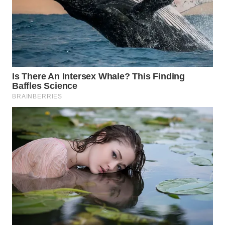
Wahana
Media
Group
WAHANA
NEWS
WAHANA
TANI
WAHANA
ADVOKAT
WAHANA
INFRASTRUKTUR
WAHANA
KONSUMEN