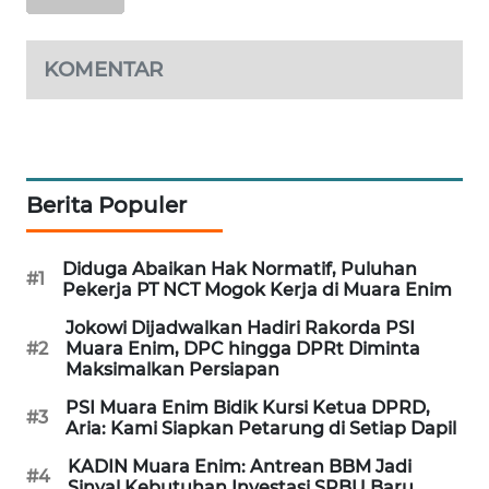
KARING
NEWS
KOMENTAR
JURNAL
MARITIM
HUMBANG
Berita Populer
NEWS
Diduga Abaikan Hak Normatif, Puluhan
GARONGGANG
#1
Pekerja PT NCT Mogok Kerja di Muara Enim
NEWS
Jokowi Dijadwalkan Hadiri Rakorda PSI
#2
Muara Enim, DPC hingga DPRt Diminta
FISUELRI
Maksimalkan Persiapan
ID
PSI Muara Enim Bidik Kursi Ketua DPRD,
#3
Aria: Kami Siapkan Petarung di Setiap Dapil
ENERGI
NEWS
KADIN Muara Enim: Antrean BBM Jadi
#4
Sinyal Kebutuhan Investasi SPBU Baru