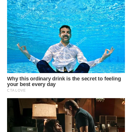
WAHANA
LISTRIK
WAHANA
TRAVEL
WAHANA
TV
WAHANANEWS
ID
WAHANANEWS
CO ID
WAHANANEWS
NET