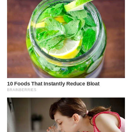
LANGKAT
WN
TAPANULI
SELATAN
WN
TANJUNG
LESUNG
WN
KARO
WN
SIMALUNGUN
WN
LABUHANBATU