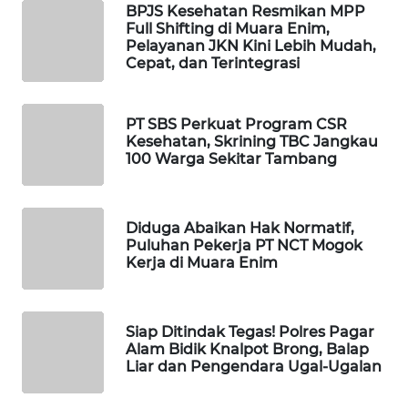
BPJS Kesehatan Resmikan MPP
Full Shifting di Muara Enim,
PORTAL
Pelayanan JKN Kini Lebih Mudah,
KONSUMEN
Cepat, dan Terintegrasi
FORWAMKI
PT SBS Perkuat Program CSR
Kesehatan, Skrining TBC Jangkau
ALPERKLINAS
100 Warga Sekitar Tambang
FORJASIDA
Diduga Abaikan Hak Normatif,
Puluhan Pekerja PT NCT Mogok
TAMBANG
Kerja di Muara Enim
NEWS
SITUNGIR
Siap Ditindak Tegas! Polres Pagar
NEWS
Alam Bidik Knalpot Brong, Balap
Liar dan Pengendara Ugal-Ugalan
SIDIKALANG
NEWS