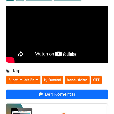
WN
NUSANTARA
WN
JOGJA
WN
JATIM
WN
Tag:
BALI
Bupati Muara Enim
Hj Sumarni
Kondusivitas
OTT
WN
KALBAR
Beri Komentar
WN
KALTENG