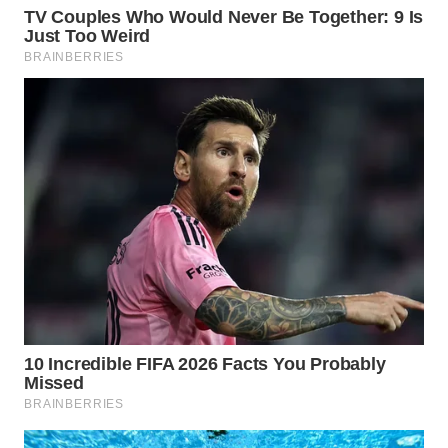
Wahana
Media
Group
WAHANA
NEWS
WAHANA
TANI
WAHANA
ADVOKAT
WAHANA
INFRASTRUKTUR
WAHANA
KONSUMEN