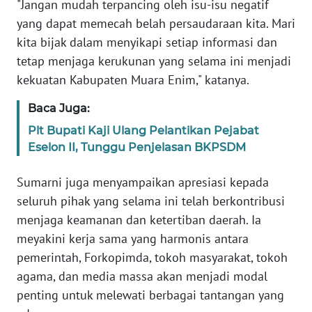
"Jangan mudah terpancing oleh isu-isu negatif
yang dapat memecah belah persaudaraan kita. Mari
WN
kita bijak dalam menyikapi setiap informasi dan
SERAMBI
tetap menjaga kerukunan yang selama ini menjadi
kekuatan Kabupaten Muara Enim," katanya.
WN
JAMBI
Baca Juga:
Plt Bupati Kaji Ulang Pelantikan Pejabat
WN
Eselon II, Tunggu Penjelasan BKPSDM
SULTRA
Sumarni juga menyampaikan apresiasi kepada
WN
seluruh pihak yang selama ini telah berkontribusi
NTB
menjaga keamanan dan ketertiban daerah. Ia
meyakini kerja sama yang harmonis antara
WN
pemerintah, Forkopimda, tokoh masyarakat, tokoh
SULTENG
agama, dan media massa akan menjadi modal
penting untuk melewati berbagai tantangan yang
WN
SULBAR