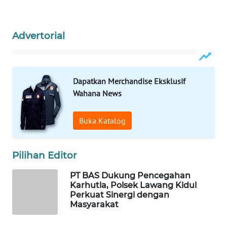
ID
MAWAKA
Advertorial
ID
MARTABAT
NET
Dapatkan Merchandise Eksklusif
Wahana News
PLN
WATCH
Buka Katalog
MKLI
Pilihan Editor
LPKKI
PT BAS Dukung Pencegahan
Karhutla, Polsek Lawang Kidul
LKKI
Perkuat Sinergi dengan
Masyarakat
KOPEKLIN