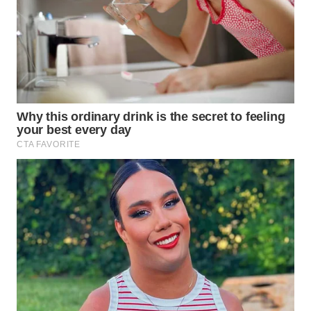
WN
TAPANULI
TENGAH
WN DELI
SERDANG
WN
TEBING
TINGGI
WN
PAKPAK
WN
KARAWANG
WN