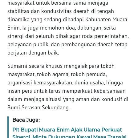
masyarakat untuk bersama-sama menjaga
REDAKSI
stabilitas dan kondusivitas daerah di tengah
dinamika yang sedang dihadapi Kabupaten Muara
KARIR
Enim. Ia juga memohon doa, dukungan, serta
sinergi dari seluruh pihak agar roda pemerintahan,
DISCLAIMER
pelayanan publik, dan pembangunan daerah tetap
berjalan dengan baik.
Wahana
News
Regional
Sumarni secara khusus mengajak para tokoh
masyarakat, tokoh agama, tokoh pemuda,
WN
organisasi kemasyarakatan, dunia usaha, hingga
SUMUT
insan pers untuk terus memperkuat kebersamaan
dalam menjaga situasi yang aman dan kondusif di
WN
Bumi Serasan Sekundang.
JAKARTA
Baca Juga:
WN
Plt Bupati Muara Enim Ajak Ulama Perkuat
JABAR
Sinergi, Minta Dukungan Kawal Masa Transisi