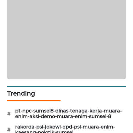
CILEUNGSI
NEWS
BERKAT
NEWS
BERAMPU
NEWS
ANUGERAH
NEWS
Trending
AKHLAK
ID
pt-npc-sumsel8-dinas-tenaga-kerja-muara-
#
enim-aksi-demo-muara-enim-sumsel-8
PERAPKI
NEWS
rakorda-psi-jokowi-dpd-psi-muara-enim-
#
kaesang-polotik-sumsel