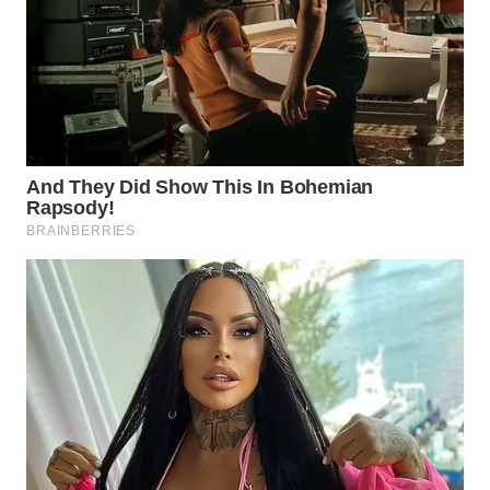
WAHANA
SPORT
WAHANA
UMKM
WAHANA
SELEB
WAHANA
PERSONA
WAHANA
OTOMOTIF
WAHANA
HEALTH