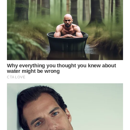
WN
INDRAMAYU
WN
KUNINGAN
WN
MAJALENGKA
WN
SUBANG
WN
SUKABUMI
WN
PURWAKARTA