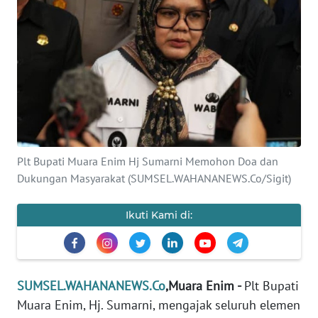
Informasi
INDEKS
BERITA
KONTAK
KAMI
INFO
Plt Bupati Muara Enim Hj Sumarni Memohon Doa dan
IKLAN
Dukungan Masyarakat (SUMSEL.WAHANANEWS.Co/Sigit)
TENTANG
Ikuti Kami di:
KAMI
PEDOMAN
MEDIA
SUMSEL.WAHANANEWS.Co
,Muara Enim -
Plt Bupati
SIBER
Muara Enim, Hj. Sumarni, mengajak seluruh elemen