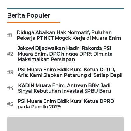
KARING
Berita Populer
NEWS
JURNAL
Diduga Abaikan Hak Normatif, Puluhan
#1
MARITIM
Pekerja PT NCT Mogok Kerja di Muara Enim
Jokowi Dijadwalkan Hadiri Rakorda PSI
HUMBANG
#2
Muara Enim, DPC hingga DPRt Diminta
NEWS
Maksimalkan Persiapan
PSI Muara Enim Bidik Kursi Ketua DPRD,
#3
GARONGGANG
Aria: Kami Siapkan Petarung di Setiap Dapil
NEWS
KADIN Muara Enim: Antrean BBM Jadi
#4
Sinyal Kebutuhan Investasi SPBU Baru
FISUELRI
PSI Muara Enim Bidik Kursi Ketua DPRD
ID
#5
pada Pemilu 2029
ENERGI
NEWS