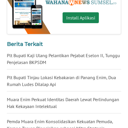
WN
Install Aplikasi
KALTARA
WN
KALSEL
Berita Terkait
WN
Plt Bupati Kaji Ulang Pelantikan Pejabat Eselon II, Tunggu
KALTIM
Penjelasan BKPSDM
WN
Plt Bupati Tinjau Lokasi Kebakaran di Panang Enim, Dua
SULSEL
Rumah Ludes Dilalap Api
WN
Muara Enim Perkuat Identitas Daerah Lewat Perlindungan
GORONTALO
Hak Kekayaan Intelektual
WN
Pemda Muara Enim Konsolidasikan Kekuatan Pemuda,
SULUT