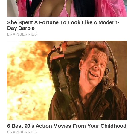
WAHANA
DESA
WISATA
LAPAK
WAHANA
Wahana
Network
KONSUMEN
LISTRIK
MASYARAKAT
KELISTRIKAN
WALINKI