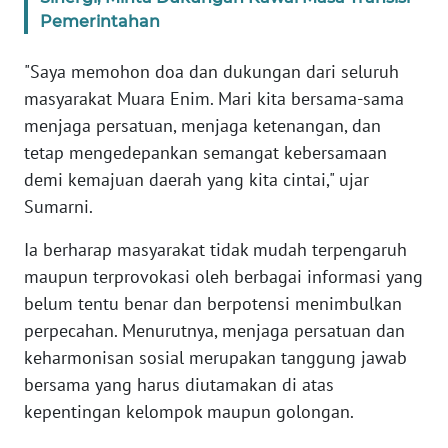
Pemerintahan
WN
BANTEN
"Saya memohon doa dan dukungan dari seluruh
masyarakat Muara Enim. Mari kita bersama-sama
WN
menjaga persatuan, menjaga ketenangan, dan
NTT
tetap mengedepankan semangat kebersamaan
demi kemajuan daerah yang kita cintai," ujar
WN
KEPRI
Sumarni.
Ia berharap masyarakat tidak mudah terpengaruh
WN
maupun terprovokasi oleh berbagai informasi yang
PAPUA
belum tentu benar dan berpotensi menimbulkan
perpecahan. Menurutnya, menjaga persatuan dan
WN
PAPUA
keharmonisan sosial merupakan tanggung jawab
BARAT
bersama yang harus diutamakan di atas
kepentingan kelompok maupun golongan.
WN
RIAU