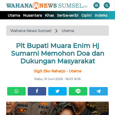
Utama
Nusantara
Khas
Serba-serbi
Opini
Indeks
WAHANA
Tutup
TV
Wahana News Sumsel
Utama
Plt Bupati Muara Enim Hj
UTAMA
Sumarni Memohon Doa dan
NUSANTARA
Dukungan Masyarakat
Sigit Eko Raharjo - Utama
KHAS
Rabu, 10 Juni 2026 - 16:03 WIB
SERBA-
SERBI
OPINI