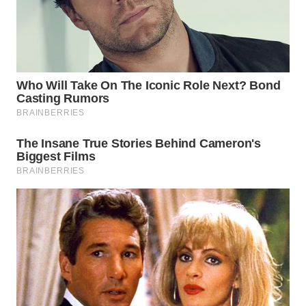
WN
PRIANGAN
TIMUR
WN
SEMARANG
WN
SOLO
WN
BOROBUDUR
WN
MADURA
WN
SURABAYA