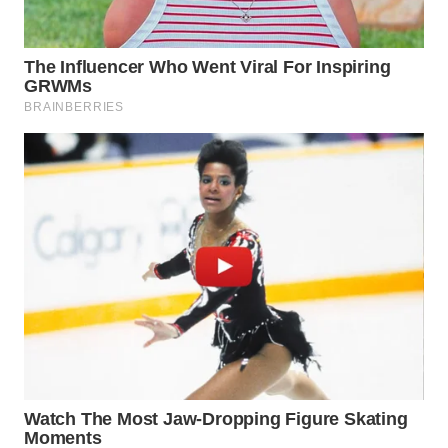
BEKASI
WN
BOGOR
WN
DEPOK
WN
TAPANULI
UTARA
WN
SAMOSIR
WN
PADANG
LAWAS