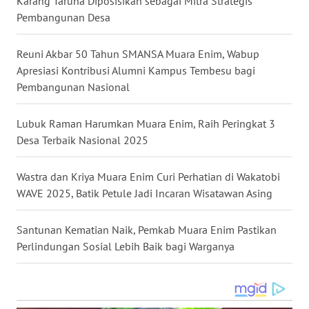
Karang Taruna Diposisikan sebagai Mitra Strategis
Pembangunan Desa
WN
MALUKU
Reuni Akbar 50 Tahun SMANSA Muara Enim, Wabup
Apresiasi Kontribusi Alumni Kampus Tembesu bagi
WN
Pembangunan Nasional
MALUT
Lubuk Raman Harumkan Muara Enim, Raih Peringkat 3
WN
Desa Terbaik Nasional 2025
DAIRI
Wastra dan Kriya Muara Enim Curi Perhatian di Wakatobi
WN
WAVE 2025, Batik Petule Jadi Incaran Wisatawan Asing
DANAU
TOBA
Santunan Kematian Naik, Pemkab Muara Enim Pastikan
WN
Perlindungan Sosial Lebih Baik bagi Warganya
NIAS
WN