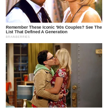
WN
NATUNA
WN
BINTAN
WN
MANDALIKA
WN
LIKUPANG
WN
LABUANBAJO
WN
BORNEO