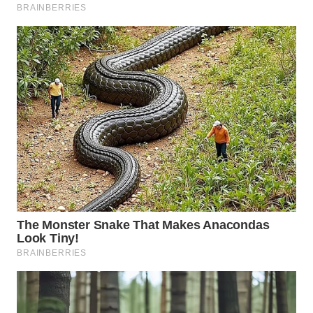
WN
SUMEDANG
WN
CIANJUR
WN
KEPULAUAN
SERIBU
WN
TANGERANG
WN
BINJAI
WN
CIREBON