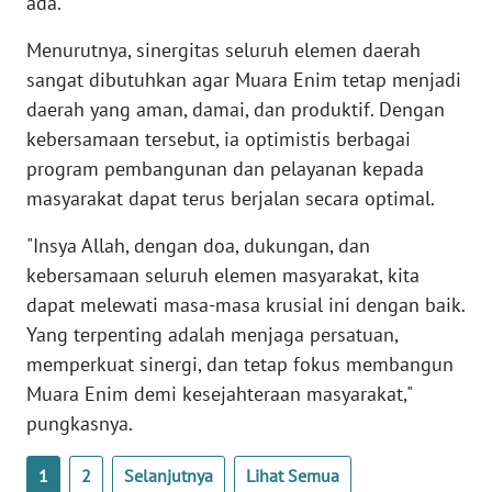
ada.
Menurutnya, sinergitas seluruh elemen daerah
WN
BABEL
sangat dibutuhkan agar Muara Enim tetap menjadi
daerah yang aman, damai, dan produktif. Dengan
WN
kebersamaan tersebut, ia optimistis berbagai
SUMBAR
program pembangunan dan pelayanan kepada
masyarakat dapat terus berjalan secara optimal.
WN
SUMSEL
"Insya Allah, dengan doa, dukungan, dan
kebersamaan seluruh elemen masyarakat, kita
WN
dapat melewati masa-masa krusial ini dengan baik.
BENGKULU
Yang terpenting adalah menjaga persatuan,
memperkuat sinergi, dan tetap fokus membangun
WN
Muara Enim demi kesejahteraan masyarakat,"
LAMPUNG
pungkasnya.
WN
1
2
Selanjutnya
Lihat Semua
JATENG