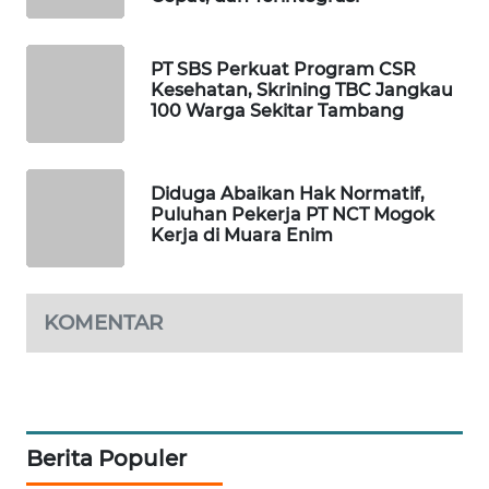
PORTAL
KONSUMEN
PT SBS Perkuat Program CSR
Kesehatan, Skrining TBC Jangkau
100 Warga Sekitar Tambang
FORWAMKI
ALPERKLINAS
Diduga Abaikan Hak Normatif,
Puluhan Pekerja PT NCT Mogok
Kerja di Muara Enim
FORJASIDA
TAMBANG
NEWS
KOMENTAR
SITUNGIR
NEWS
Berita Populer
SIDIKALANG
NEWS