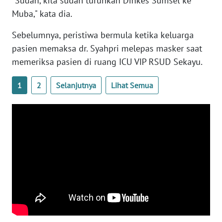
"Sudah, kita sudah turunkan Dinkes Sumsel ke
Muba," kata dia.
WN
Sebelumnya, peristiwa bermula ketika keluarga
SERAMBI
pasien memaksa dr. Syahpri melepas masker saat
memeriksa pasien di ruang ICU VIP RSUD Sekayu.
WN
JAMBI
1
2
Selanjutnya
Lihat Semua
WN
SULTRA
WN
NTB
WN
SULTENG
WN
SULBAR