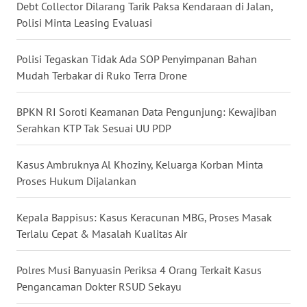
Debt Collector Dilarang Tarik Paksa Kendaraan di Jalan,
Polisi Minta Leasing Evaluasi
WN
NUSANTARA
Polisi Tegaskan Tidak Ada SOP Penyimpanan Bahan
Mudah Terbakar di Ruko Terra Drone
WN
JOGJA
BPKN RI Soroti Keamanan Data Pengunjung: Kewajiban
Serahkan KTP Tak Sesuai UU PDP
WN
JATIM
Kasus Ambruknya Al Khoziny, Keluarga Korban Minta
Proses Hukum Dijalankan
WN
BALI
Kepala Bappisus: Kasus Keracunan MBG, Proses Masak
WN
Terlalu Cepat & Masalah Kualitas Air
KALBAR
Polres Musi Banyuasin Periksa 4 Orang Terkait Kasus
WN
Pengancaman Dokter RSUD Sekayu
KALTENG