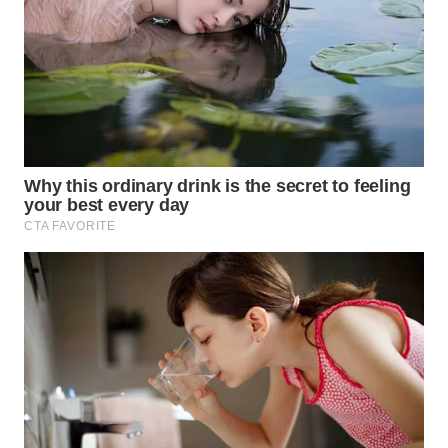
Wahana
Media
Group
WAHANA
NEWS
WAHANA
TANI
WAHANA
ADVOKAT
WAHANA
INFRASTRUKTUR
WAHANA
KONSUMEN