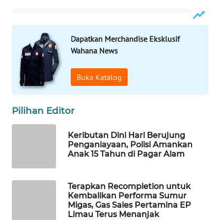
WAHANA
DESA
Dapatkan Merchandise Eksklusif
WISATA
Wahana News
LAPAK
WAHANA
Buka Katalog
Wahana
Pilihan Editor
Network
Keributan Dini Hari Berujung
KONSUMEN
Penganiayaan, Polisi Amankan
LISTRIK
Anak 15 Tahun di Pagar Alam
MASYARAKAT
KELISTRIKAN
Terapkan Recompletion untuk
Kembalikan Performa Sumur
Migas, Gas Sales Pertamina EP
WALINKI
Limau Terus Menanjak