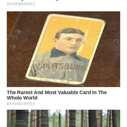
WN
MALUKU
WN
MALUT
WN
DAIRI
WN
DANAU
TOBA
WN
NIAS
WN