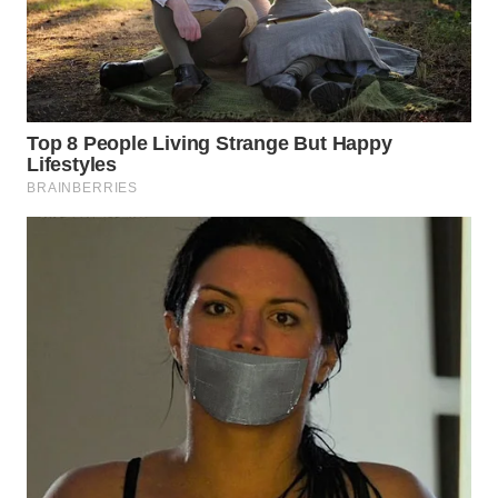
WN
INDRAMAYU
WN
KUNINGAN
WN
MAJALENGKA
WN
SUBANG
WN
SUKABUMI
WN
PURWAKARTA