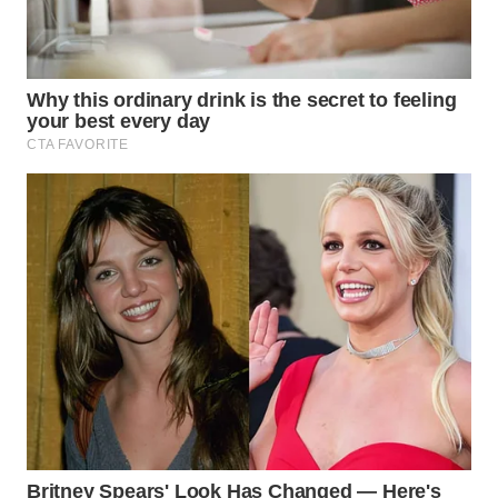
WAHANA
LISTRIK
WAHANA
TRAVEL
WAHANA
TV
WAHANANEWS
ID
WAHANANEWS
CO ID
WAHANANEWS
NET