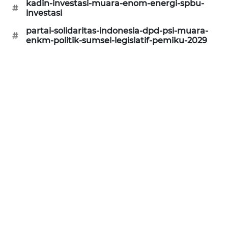
kadin-investasi-muara-enom-energi-spbu-
#
investasi
CILEUNGSI
NEWS
partai-solidaritas-indonesia-dpd-psi-muara-
#
enkm-politik-sumsel-legislatif-pemiku-2029
BERKAT
NEWS
BERAMPU
NEWS
ANUGERAH
NEWS
AKHLAK
ID
PERAPKI
NEWS