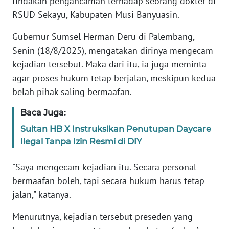
tindakan pengancaman terhadap seorang dokter di
REDAKSI
RSUD Sekayu, Kabupaten Musi Banyuasin.
KARIR
Gubernur Sumsel Herman Deru di Palembang,
Senin (18/8/2025), mengatakan dirinya mengecam
DISCLAIMER
kejadian tersebut. Maka dari itu, ia juga meminta
agar proses hukum tetap berjalan, meskipun kedua
Wahana
belah pihak saling bermaafan.
News
Regional
Baca Juga:
Sultan HB X Instruksikan Penutupan Daycare
WN
Ilegal Tanpa Izin Resmi di DIY
SUMUT
"Saya mengecam kejadian itu. Secara personal
WN
bermaafan boleh, tapi secara hukum harus tetap
JAKARTA
jalan," katanya.
WN
Menurutnya, kejadian tersebut preseden yang
JABAR