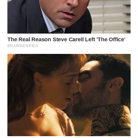
WN
TAPANULI
TENGAH
WN DELI
SERDANG
WN
TEBING
TINGGI
WN
PAKPAK
WN
KARAWANG
WN