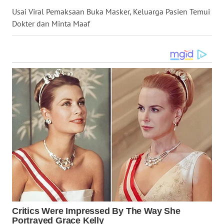
Usai Viral Pemaksaan Buka Masker, Keluarga Pasien Temui
WN
Dokter dan Minta Maaf
KALTARA
WN
KALSEL
WN
KALTIM
WN
SULSEL
WN
GORONTALO
WN
SULUT