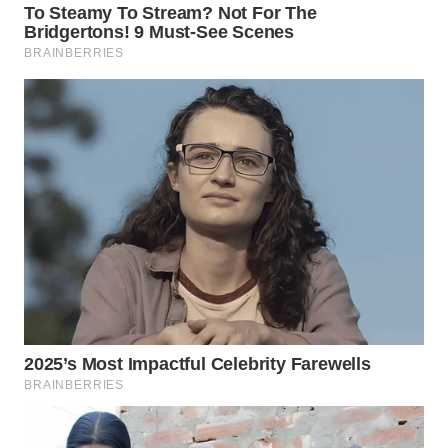
BEKASI
WN
BOGOR
WN
DEPOK
WN
TAPANULI
UTARA
WN
SAMOSIR
WN
PADANG
LAWAS