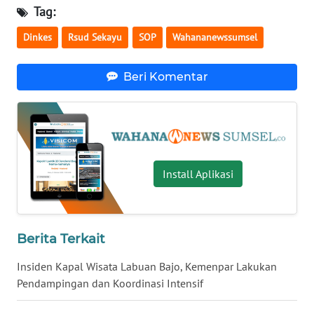
Tag:
WN
Dinkes
Rsud Sekayu
SOP
Wahananewssumsel
BABEL
Beri Komentar
WN
SUMBAR
WN
SUMSEL
Install Aplikasi
WN
BENGKULU
Berita Terkait
WN
LAMPUNG
Insiden Kapal Wisata Labuan Bajo, Kemenpar Lakukan
Pendampingan dan Koordinasi Intensif
WN
JATENG