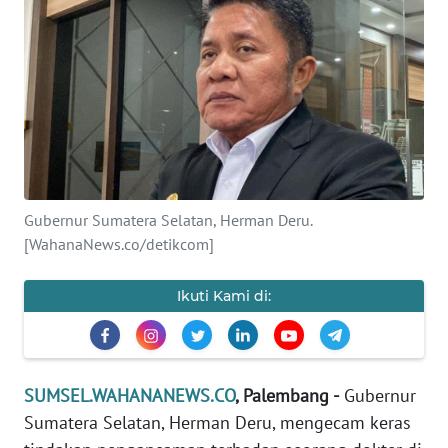
Informasi
INDEKS
BERITA
KONTAK
KAMI
INFO
Gubernur Sumatera Selatan, Herman Deru.
IKLAN
[WahanaNews.co/detikcom]
TENTANG
Ikuti Kami di:
KAMI
PEDOMAN
MEDIA
SUMSEL.WAHANANEWS.CO
, Palembang -
Gubernur
SIBER
Sumatera Selatan, Herman Deru, mengecam keras