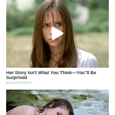
WN
NATUNA
WN
BINTAN
WN
MANDALIKA
WN
LIKUPANG
WN
LABUANBAJO
WN
BORNEO