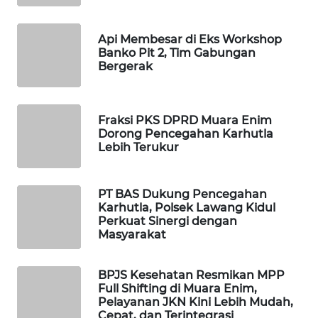
ID
MAWAKA
Api Membesar di Eks Workshop
Banko Pit 2, Tim Gabungan
ID
Bergerak
MARTABAT
NET
Fraksi PKS DPRD Muara Enim
Dorong Pencegahan Karhutla
PLN
Lebih Terukur
WATCH
PT BAS Dukung Pencegahan
MKLI
Karhutla, Polsek Lawang Kidul
Perkuat Sinergi dengan
LPKKI
Masyarakat
LKKI
BPJS Kesehatan Resmikan MPP
Full Shifting di Muara Enim,
Pelayanan JKN Kini Lebih Mudah,
KOPEKLIN
Cepat, dan Terintegrasi