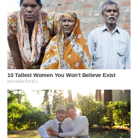
WN
SUMEDANG
WN
CIANJUR
WN
KEPULAUAN
SERIBU
WN
TANGERANG
WN
BINJAI
WN
CIREBON