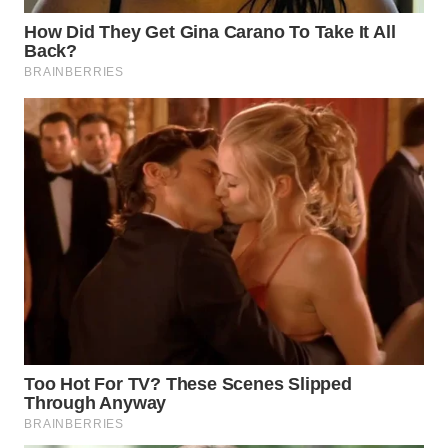
WN
PRIANGAN
TIMUR
WN
SEMARANG
WN
SOLO
WN
BOROBUDUR
WN
MADURA
WN
SURABAYA