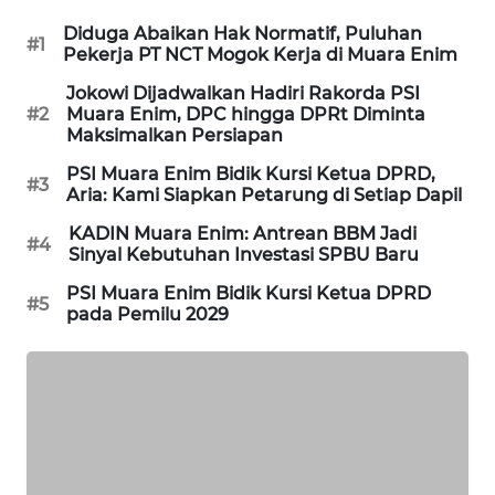
Diduga Abaikan Hak Normatif, Puluhan
#1
SIBARAGAS
Pekerja PT NCT Mogok Kerja di Muara Enim
NEWS
Jokowi Dijadwalkan Hadiri Rakorda PSI
#2
Muara Enim, DPC hingga DPRt Diminta
METRO
Maksimalkan Persiapan
SIANTAR
PSI Muara Enim Bidik Kursi Ketua DPRD,
NEWS
#3
Aria: Kami Siapkan Petarung di Setiap Dapil
KADIN Muara Enim: Antrean BBM Jadi
METRO
#4
Sinyal Kebutuhan Investasi SPBU Baru
MEDAN
NEWS
PSI Muara Enim Bidik Kursi Ketua DPRD
#5
pada Pemilu 2029
METRO
JAKARTA
NEWS
KRT
NEWS