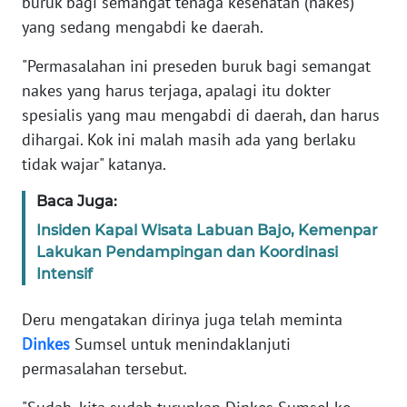
buruk bagi semangat tenaga kesehatan (nakes)
yang sedang mengabdi ke daerah.
WN
BANTEN
"Permasalahan ini preseden buruk bagi semangat
nakes yang harus terjaga, apalagi itu dokter
WN
spesialis yang mau mengabdi di daerah, dan harus
NTT
dihargai. Kok ini malah masih ada yang berlaku
tidak wajar" katanya.
WN
KEPRI
Baca Juga:
Insiden Kapal Wisata Labuan Bajo, Kemenpar
WN
Lakukan Pendampingan dan Koordinasi
PAPUA
Intensif
WN
Deru mengatakan dirinya juga telah meminta
PAPUA
BARAT
Dinkes
Sumsel untuk menindaklanjuti
permasalahan tersebut.
WN
RIAU