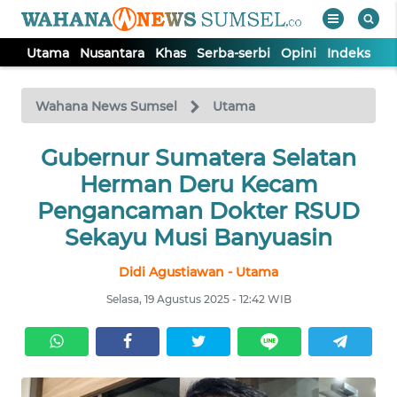
Utama
Nusantara
Khas
Serba-serbi
Opini
Indeks
WAHANA
Tutup
TV
Wahana News Sumsel
Utama
Gubernur Sumatera Selatan
UTAMA
Herman Deru Kecam
NUSANTARA
Pengancaman Dokter RSUD
Sekayu Musi Banyuasin
KHAS
Didi Agustiawan - Utama
Selasa, 19 Agustus 2025 - 12:42 WIB
SERBA-
SERBI
OPINI