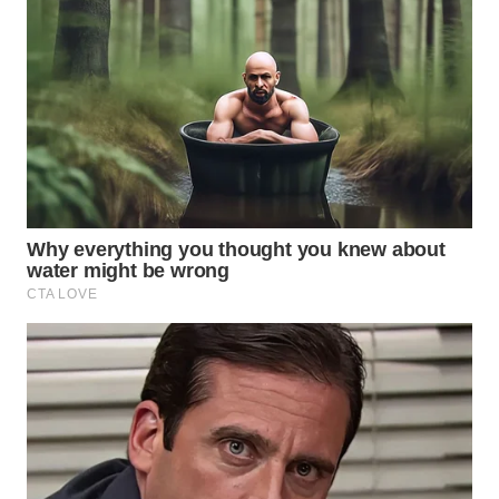
LANGKAT
WN
TAPANULI
SELATAN
WN
TANJUNG
LESUNG
WN
KARO
WN
SIMALUNGUN
WN
LABUHANBATU