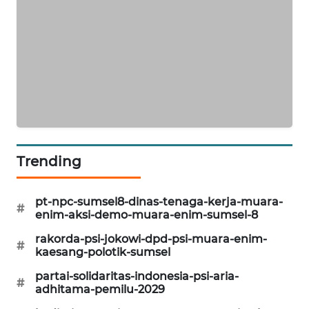
KARING
NEWS
JURNAL
MARITIM
HUMBANG
NEWS
Trending
GARONGGANG
NEWS
pt-npc-sumsel8-dinas-tenaga-kerja-muara-
#
enim-aksi-demo-muara-enim-sumsel-8
FISUELRI
rakorda-psi-jokowi-dpd-psi-muara-enim-
ID
#
kaesang-polotik-sumsel
partai-solidaritas-indonesia-psi-aria-
ENERGI
#
adhitama-pemilu-2029
NEWS