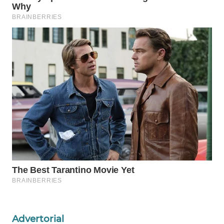
WAHANA
SPORT
WAHANA
UMKM
WAHANA
SELEB
WAHANA
PERSONA
WAHANA
OTOMOTIF
WAHANA
HEALTH
Advertorial