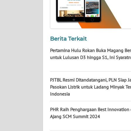
WN
KALTARA
WN
KALSEL
Berita Terkait
WN
Pertamina Hulu Rokan Buka Magang Ber
KALTIM
untuk Lulusan D3 hingga S1, Ini Syaratn
WN
SULSEL
PJTBL Resmi Ditandatangani, PLN Siap J
Pasokan Listrik untuk Ladang Minyak Te
WN
Indonesia
GORONTALO
PHR Raih Penghargaan Best Innovation
WN
Ajang SCM Summit 2024
SULUT