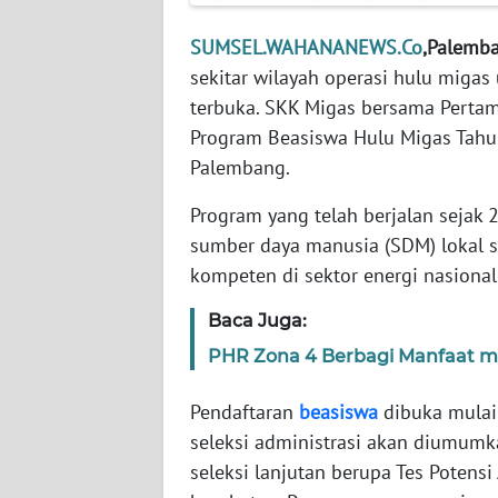
WN
BANTEN
SUMSEL.WAHANANEWS.Co
,Palemb
sekitar wilayah operasi hulu miga
WN
terbuka. SKK Migas bersama Perta
NTT
Program Beasiswa Hulu Migas Tahu
Palembang.
WN
KEPRI
Program yang telah berjalan sejak
sumber daya manusia (SDM) lokal 
WN
kompeten di sektor energi nasional
PAPUA
Baca Juga:
WN
PHR Zona 4 Berbagi Manfaat me
PAPUA
BARAT
Pendaftaran
beasiswa
dibuka mulai 
seleksi administrasi akan diumumk
WN
RIAU
seleksi lanjutan berupa Tes Potensi