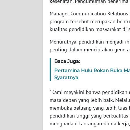
kesehatan. Pengumuman penerima b
WN
Manager Communication Relations
SERAMBI
program tersebut merupakan bent
kualitas pendidikan masyarakat di s
WN
JAMBI
Menurutnya, pendidikan menjadi in
penting dalam menciptakan generas
WN
SULTRA
Baca Juga:
Pertamina Hulu Rokan Buka Mag
WN
Syaratnya
NTB
"Kami meyakini bahwa pendidikan
WN
SULTENG
masa depan yang lebih baik. Melalu
membuka peluang yang lebih luas 
WN
pendidikan tinggi yang berkualita
SULBAR
menghadapi tantangan dunia kerja," 