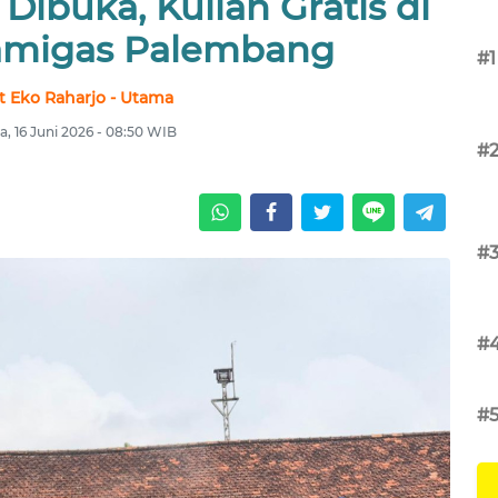
Dibuka, Kuliah Gratis di
amigas Palembang
#1
it Eko Raharjo - Utama
a, 16 Juni 2026 - 08:50 WIB
#
#
#
#