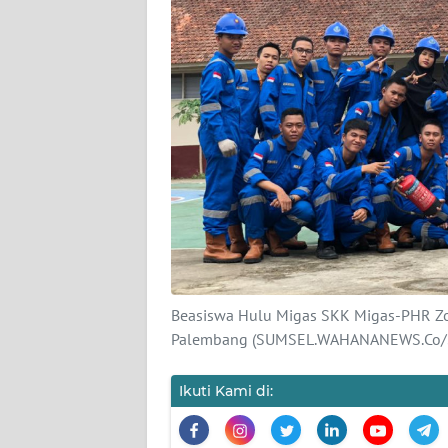
KARIR
DISCLAIMER
Wahana
News
Regional
WN
SUMUT
WN
Beasiswa Hulu Migas SKK Migas-PHR Zon
JAKARTA
Palembang (SUMSEL.WAHANANEWS.Co/S
WN
Ikuti Kami di:
JABAR