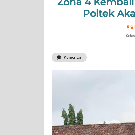
Zona 4 Kembali 
Poltek Ak
INDEKS
BERITA
Sig
KONTAK
Selas
KAMI
Komentar
INFO
IKLAN
TENTANG
KAMI
PEDOMAN
MEDIA
SIBER
REDAKSI