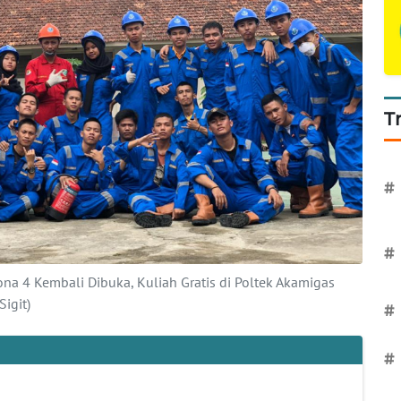
T
#
#
a 4 Kembali Dibuka, Kuliah Gratis di Poltek Akamigas
igit)
#
#