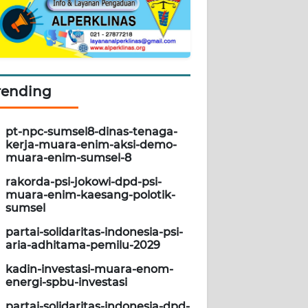
rending
pt-npc-sumsel8-dinas-tenaga-
kerja-muara-enim-aksi-demo-
muara-enim-sumsel-8
rakorda-psi-jokowi-dpd-psi-
muara-enim-kaesang-polotik-
sumsel
partai-solidaritas-indonesia-psi-
aria-adhitama-pemilu-2029
kadin-investasi-muara-enom-
energi-spbu-investasi
partai-solidaritas-indonesia-dpd-