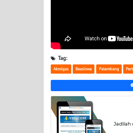
WN
NUSANTARA
WN
JOGJA
WN
JATIM
Tag:
Akmigas
Beasiswa
Palembang
Per
WN
BALI
WN
KALBAR
WN
KALTENG
Jadilah