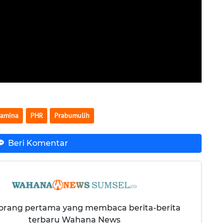
tamina
PHR
Prabumulih
Beri Komentar
 orang pertama yang membaca berita-berita
terbaru Wahana News