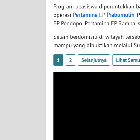
Program beasiswa diperuntukkan ba
WN
BABEL
operasi
Pertamina
EP
Prabumulih
, 
EP Pendopo, Pertamina EP Ramba, s
WN
Selain berdomisili di wilayah terse
SUMBAR
mampu yang dibuktikan melalui Su
WN
SUMSEL
1
2
Selanjutnya
Lihat Sem
WN
BENGKULU
WN
LAMPUNG
WN
JATENG