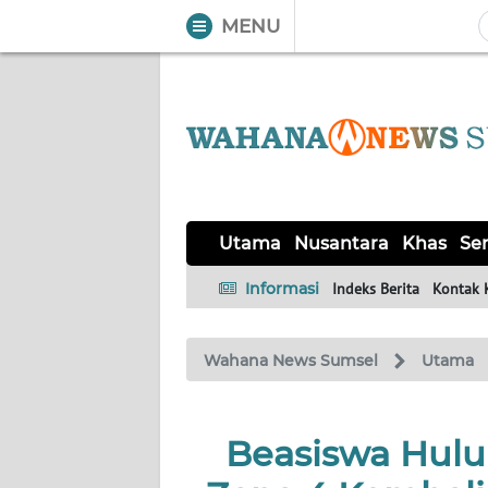
MENU
WAHANA
Tutup
TV
UTAMA
NUSANTARA
Utama
Nusantara
Khas
Ser
KHAS
Informasi
Indeks Berita
Kontak 
SERBA-
Wahana News Sumsel
Utama
SERBI
OPINI
Beasiswa Hulu
Informasi