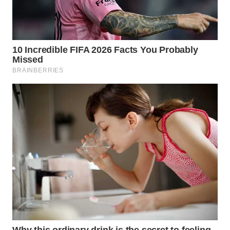
WN
PRIANGAN
TIMUR
WN
SEMARANG
WN
SOLO
WN
BOROBUDUR
WN
MADURA
WN
SURABAYA