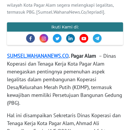
REDAKSI
wilayah Kota Pagar Alam segera melengkapi legalitas,
termasuk PBG. [Sumsel.WahanaNews.Co/Jepriadi].
KARIR
Ikuti Kami di:
DISCLAIMER
Wahana
News
SUMSEL.WAHANANEWS.CO
. Pagar Alam
– Dinas
Regional
Koperasi dan Tenaga Kerja Kota Pagar Alam
menegaskan pentingnya pemenuhan aspek
WN
legalitas dalam pembangunan Koperasi
SUMUT
Desa/Kelurahan Merah Putih (KDMP), termasuk
kewajiban memiliki Persetujuan Bangunan Gedung
WN
(PBG).
JAKARTA
Hal ini disampaikan Sekretaris Dinas Koperasi dan
WN
Tenaga Kerja Kota Pagar Alam, Ahmad Ali
JABAR