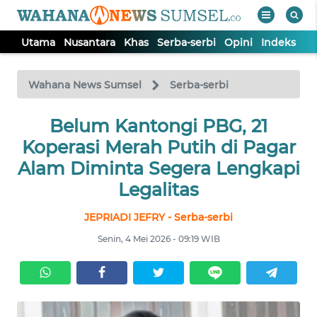
Utama
Nusantara
Khas
Serba-serbi
Opini
Indeks
WAHANA
Tutup
TV
Wahana News Sumsel
Serba-serbi
Belum Kantongi PBG, 21
UTAMA
Koperasi Merah Putih di Pagar
NUSANTARA
Alam Diminta Segera Lengkapi
Legalitas
KHAS
JEPRIADI JEFRY - Serba-serbi
Senin, 4 Mei 2026 - 09:19 WIB
SERBA-
SERBI
OPINI