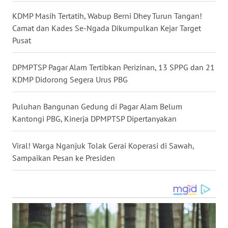
KDMP Masih Tertatih, Wabup Berni Dhey Turun Tangan!
WN
Camat dan Kades Se-Ngada Dikumpulkan Kejar Target
MALUKU
Pusat
WN
DPMPTSP Pagar Alam Tertibkan Perizinan, 13 SPPG dan 21
MALUT
KDMP Didorong Segera Urus PBG
WN
DAIRI
Puluhan Bangunan Gedung di Pagar Alam Belum
Kantongi PBG, Kinerja DPMPTSP Dipertanyakan
WN
DANAU
Viral! Warga Nganjuk Tolak Gerai Koperasi di Sawah,
TOBA
Sampaikan Pesan ke Presiden
WN
NIAS
WN