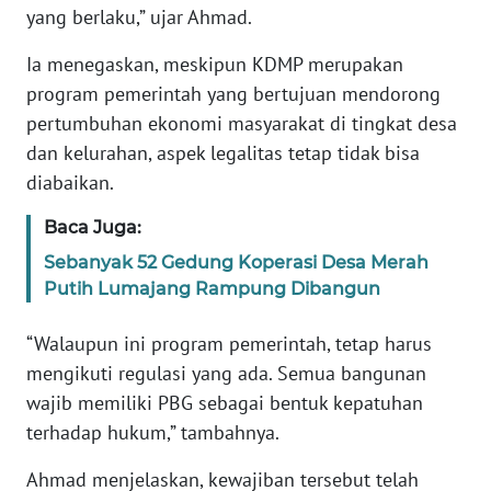
yang berlaku,” ujar Ahmad.
WN
Ia menegaskan, meskipun KDMP merupakan
SERAMBI
program pemerintah yang bertujuan mendorong
pertumbuhan ekonomi masyarakat di tingkat desa
WN
dan kelurahan, aspek legalitas tetap tidak bisa
JAMBI
diabaikan.
WN
Baca Juga:
SULTRA
Sebanyak 52 Gedung Koperasi Desa Merah
Putih Lumajang Rampung Dibangun
WN
NTB
“Walaupun ini program pemerintah, tetap harus
mengikuti regulasi yang ada. Semua bangunan
WN
wajib memiliki PBG sebagai bentuk kepatuhan
SULTENG
terhadap hukum,” tambahnya.
WN
Ahmad menjelaskan, kewajiban tersebut telah
SULBAR