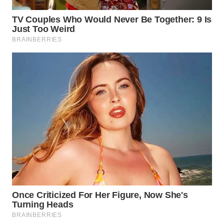
WAHANA
SPORT
WAHANA
UMKM
WAHANA
SELEB
WAHANA
PERSONA
WAHANA
OTOMOTIF
WAHANA
HEALTH