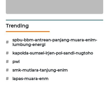
SONYA
ASA
NEWS
Trending
spbu-bbm-antrean-panjang-muara-enim-
#
lumbung-energi
#
kapolda-sumsel-irjen-pol-sandi-nugtoho
#
pwi
#
smk-mutiara-tanjung-enim
#
lapas-muara-enm