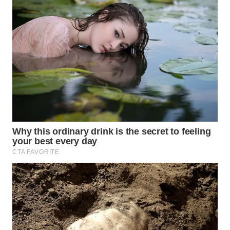
Wahana
Media
Group
WAHANA
NEWS
WAHANA
TANI
WAHANA
ADVOKAT
WAHANA
INFRASTRUKTUR
WAHANA
KONSUMEN