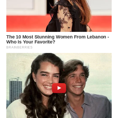
WN
TAPANULI
TENGAH
WN DELI
SERDANG
WN
TEBING
TINGGI
WN
PAKPAK
WN
KARAWANG
WN