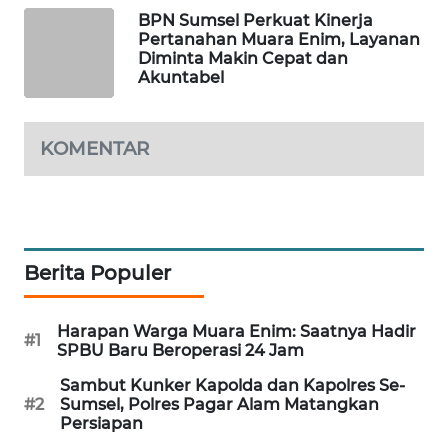
BPN Sumsel Perkuat Kinerja
KARING
Pertanahan Muara Enim, Layanan
NEWS
Diminta Makin Cepat dan
Akuntabel
JURNAL
MARITIM
KOMENTAR
HUMBANG
NEWS
GARONGGANG
Berita Populer
NEWS
FISUELRI
Harapan Warga Muara Enim: Saatnya Hadir
#1
ID
SPBU Baru Beroperasi 24 Jam
Sambut Kunker Kapolda dan Kapolres Se-
ENERGI
#2
Sumsel, Polres Pagar Alam Matangkan
NEWS
Persiapan