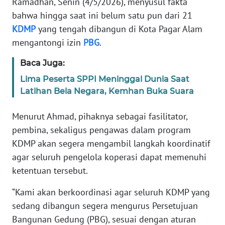
Ramadhan, Senin (4/5/2026), menyusul fakta
bahwa hingga saat ini belum satu pun dari 21
WN
KDMP
yang tengah dibangun di Kota Pagar Alam
BANTEN
mengantongi izin
PBG
.
WN
Baca Juga:
NTT
Lima Peserta SPPI Meninggal Dunia Saat
Latihan Bela Negara, Kemhan Buka Suara
WN
KEPRI
Menurut Ahmad, pihaknya sebagai fasilitator,
pembina, sekaligus pengawas dalam program
WN
PAPUA
KDMP akan segera mengambil langkah koordinatif
agar seluruh pengelola koperasi dapat memenuhi
WN
ketentuan tersebut.
PAPUA
BARAT
“Kami akan berkoordinasi agar seluruh KDMP yang
sedang dibangun segera mengurus Persetujuan
WN
Bangunan Gedung (PBG), sesuai dengan aturan
RIAU