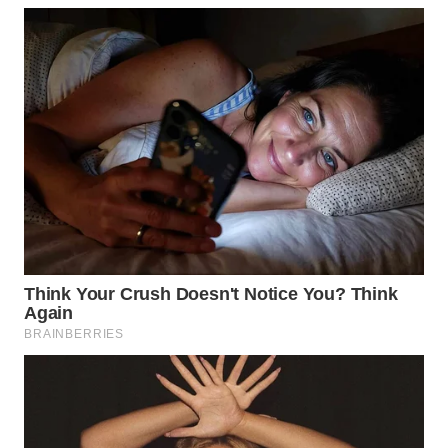
WAHANA
DESA
WISATA
LAPAK
WAHANA
Wahana
Network
KONSUMEN
LISTRIK
MASYARAKAT
KELISTRIKAN
WALINKI