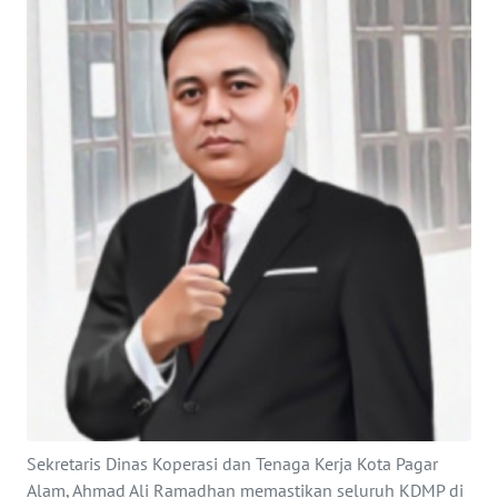
Informasi
INDEKS
BERITA
KONTAK
KAMI
INFO
IKLAN
TENTANG
KAMI
PEDOMAN
MEDIA
SIBER
Sekretaris Dinas Koperasi dan Tenaga Kerja Kota Pagar
Alam, Ahmad Ali Ramadhan memastikan seluruh KDMP di