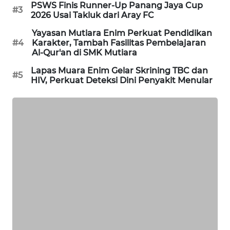
PSWS Finis Runner-Up Panang Jaya Cup
#3
CILEUNGSI
2026 Usai Takluk dari Aray FC
NEWS
Yayasan Mutiara Enim Perkuat Pendidikan
#4
Karakter, Tambah Fasilitas Pembelajaran
BERKAT
Al-Qur'an di SMK Mutiara
NEWS
Lapas Muara Enim Gelar Skrining TBC dan
#5
HIV, Perkuat Deteksi Dini Penyakit Menular
BERAMPU
NEWS
ANUGERAH
NEWS
AKHLAK
ID
PERAPKI
NEWS