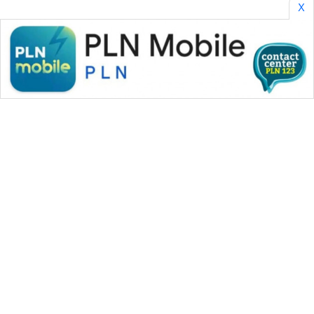
X
WAHANA MEDIA GROUP
|
|
|
WAHANA NEWS co
WAHANA TANI
WAHANA ADVOKAT
|
|
WAHANA INFRASTRUKTUR
WAHANA KONSUMEN
|
|
|
WAHANA LISTRIK
WAHANA TRAVEL
WAHANA TV