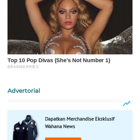
ID
MAWAKA
ID
MARTABAT
NET
PLN
WATCH
MKLI
Advertorial
LPKKI
Dapatkan Merchandise Eksklusif
LKKI
Wahana News
KOPEKLIN