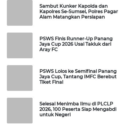
Sambut Kunker Kapolda dan
Kapolres Se-Sumsel, Polres Pagar
SIBARAGAS
Alam Matangkan Persiapan
NEWS
METRO
PSWS Finis Runner-Up Panang
SIANTAR
Jaya Cup 2026 Usai Takluk dari
NEWS
Aray FC
METRO
MEDAN
PSWS Lolos ke Semifinal Panang
NEWS
Jaya Cup, Tantang IMFC Berebut
Tiket Final
METRO
JAKARTA
NEWS
Selesai Menimba Ilmu di PLCLP
2026, 100 Peserta Siap Mengabdi
untuk Negeri
KRT
NEWS