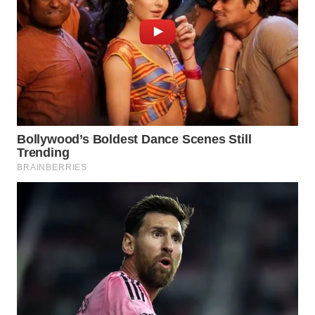
WN
INDRAMAYU
WN
KUNINGAN
WN
MAJALENGKA
WN
SUBANG
WN
SUKABUMI
WN
PURWAKARTA