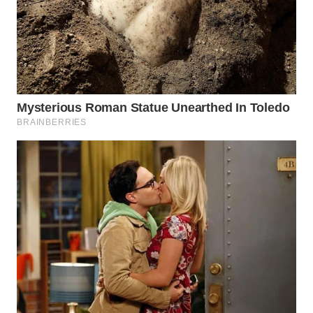
WAHANA
LISTRIK
WAHANA
TRAVEL
WAHANA
TV
WAHANANEWS
ID
WAHANANEWS
CO ID
WAHANANEWS
NET