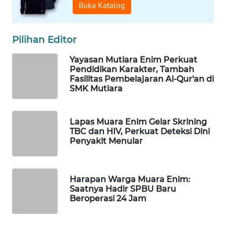
Buka Katalog
PORTAL
KONSUMEN
Pilihan Editor
FORWAMKI
Yayasan Mutiara Enim Perkuat
Pendidikan Karakter, Tambah
Fasilitas Pembelajaran Al-Qur'an di
ALPERKLINAS
SMK Mutiara
FORJASIDA
Lapas Muara Enim Gelar Skrining
TBC dan HIV, Perkuat Deteksi Dini
TAMBANG
Penyakit Menular
NEWS
SITUNGIR
Harapan Warga Muara Enim:
NEWS
Saatnya Hadir SPBU Baru
Beroperasi 24 Jam
SIDIKALANG
NEWS