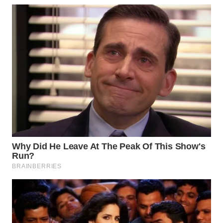
WN
SUMEDANG
WN
CIANJUR
WN
KEPULAUAN
SERIBU
WN
TANGERANG
WN
BINJAI
WN
CIREBON