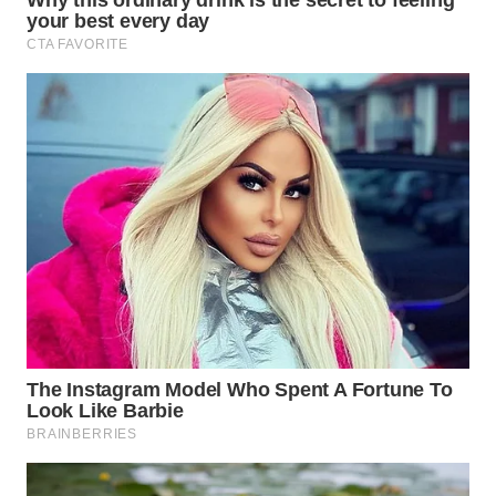
WN
NATUNA
WN
BINTAN
WN
MANDALIKA
WN
LIKUPANG
WN
LABUANBAJO
WN
BORNEO