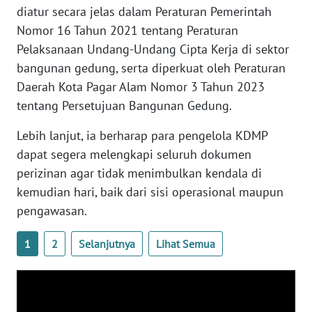
diatur secara jelas dalam Peraturan Pemerintah
Nomor 16 Tahun 2021 tentang Peraturan
WN
Pelaksanaan Undang-Undang Cipta Kerja di sektor
BABEL
bangunan gedung, serta diperkuat oleh Peraturan
Daerah Kota Pagar Alam Nomor 3 Tahun 2023
WN
SUMBAR
tentang Persetujuan Bangunan Gedung.
Lebih lanjut, ia berharap para pengelola KDMP
WN
SUMSEL
dapat segera melengkapi seluruh dokumen
perizinan agar tidak menimbulkan kendala di
WN
kemudian hari, baik dari sisi operasional maupun
BENGKULU
pengawasan.
WN
1
2
Selanjutnya
Lihat Semua
LAMPUNG
WN
JATENG