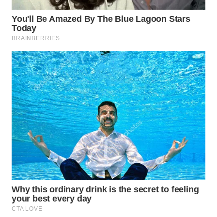
BEKASI
WN
BOGOR
WN
DEPOK
WN
TAPANULI
UTARA
WN
SAMOSIR
WN
PADANG
LAWAS