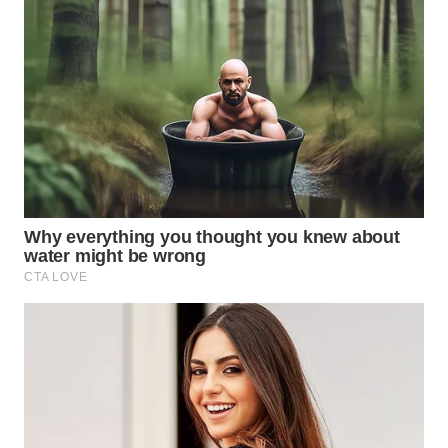
LANGKAT
WN
TAPANULI
SELATAN
WN
TANJUNG
LESUNG
WN
KARO
WN
SIMALUNGUN
WN
LABUHANBATU