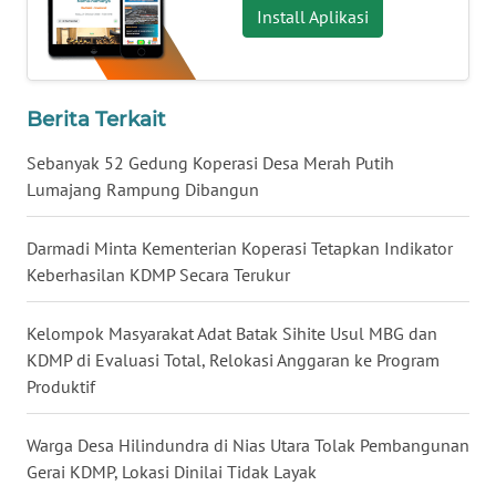
Install Aplikasi
WN
KALTARA
Berita Terkait
WN
KALSEL
Sebanyak 52 Gedung Koperasi Desa Merah Putih
Lumajang Rampung Dibangun
WN
KALTIM
Darmadi Minta Kementerian Koperasi Tetapkan Indikator
Keberhasilan KDMP Secara Terukur
WN
SULSEL
Kelompok Masyarakat Adat Batak Sihite Usul MBG dan
KDMP di Evaluasi Total, Relokasi Anggaran ke Program
WN
Produktif
GORONTALO
Warga Desa Hilindundra di Nias Utara Tolak Pembangunan
WN
Gerai KDMP, Lokasi Dinilai Tidak Layak
SULUT