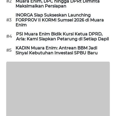
#2
Muara Enim, DPC hingga DPRt Diminta
Maksimalkan Persiapan
KARING
NEWS
INORGA Siap Sukseskan Launching
#3
FORPROV II KORMI Sumsel 2026 di Muara
Enim
JURNAL
MARITIM
PSI Muara Enim Bidik Kursi Ketua DPRD,
#4
Aria: Kami Siapkan Petarung di Setiap Dapil
HUMBANG
KADIN Muara Enim: Antrean BBM Jadi
#5
NEWS
Sinyal Kebutuhan Investasi SPBU Baru
GARONGGANG
NEWS
FISUELRI
ID
ENERGI
NEWS