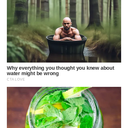
WN
NATUNA
WN
BINTAN
WN
MANDALIKA
WN
LIKUPANG
WN
LABUANBAJO
WN
BORNEO