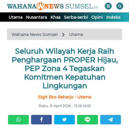
Utama
Nusantara
Khas
Serba-serbi
Opini
Indeks
WAHANA
Tutup
TV
Wahana News Sumsel
Utama
Seluruh Wilayah Kerja Raih
UTAMA
Penghargaan PROPER Hijau,
NUSANTARA
PEP Zona 4 Tegaskan
Komitmen Kepatuhan
KHAS
Lingkungan
Sigit Eko Raharjo - Utama
SERBA-
SERBI
Rabu, 15 April 2026 - 13:26 WIB
OPINI