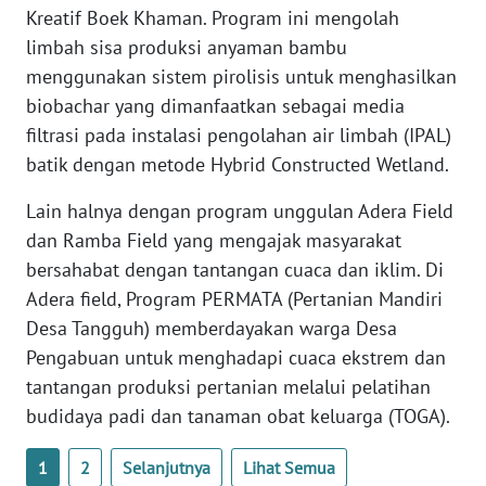
Kreatif Boek Khaman. Program ini mengolah
limbah sisa produksi anyaman bambu
WN
NUSANTARA
menggunakan sistem pirolisis untuk menghasilkan
biobachar yang dimanfaatkan sebagai media
WN
filtrasi pada instalasi pengolahan air limbah (IPAL)
JOGJA
batik dengan metode Hybrid Constructed Wetland.
Lain halnya dengan program unggulan Adera Field
WN
JATIM
dan Ramba Field yang mengajak masyarakat
bersahabat dengan tantangan cuaca dan iklim. Di
WN
Adera field, Program PERMATA (Pertanian Mandiri
BALI
Desa Tangguh) memberdayakan warga Desa
Pengabuan untuk menghadapi cuaca ekstrem dan
WN
tantangan produksi pertanian melalui pelatihan
KALBAR
budidaya padi dan tanaman obat keluarga (TOGA).
WN
1
2
Selanjutnya
Lihat Semua
KALTENG