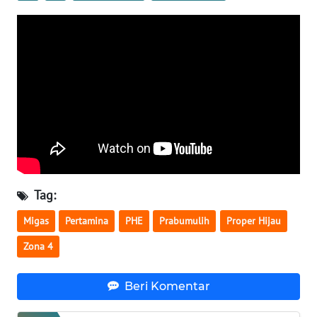
WN
KALTARA
WN
KALSEL
WN
KALTIM
WN
Tag:
SULSEL
Migas
Pertamina
PHE
Prabumulih
Proper Hijau
WN
Zona 4
GORONTALO
Beri Komentar
WN
SULUT