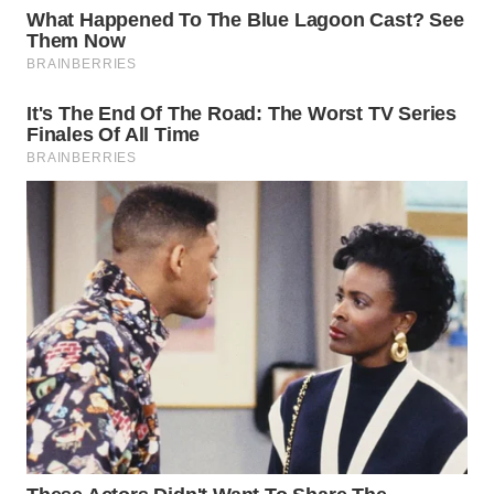
WN
INDRAMAYU
WN
KUNINGAN
WN
MAJALENGKA
WN
SUBANG
WN
SUKABUMI
WN
PURWAKARTA