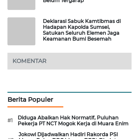
Belum Tergarap
SIBARAGAS
NEWS
Deklarasi Sabuk Kamtibmas di
Hadapan Kapolda Sumsel,
Satukan Seluruh Elemen Jaga
METRO
Keamanan Bumi Besemah
SIANTAR
NEWS
KOMENTAR
METRO
MEDAN
NEWS
METRO
Berita Populer
JAKARTA
NEWS
Diduga Abaikan Hak Normatif, Puluhan
#1
Pekerja PT NCT Mogok Kerja di Muara Enim
KRT
NEWS
Jokowi Dijadwalkan Hadiri Rakorda PSI