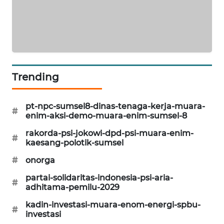
CILEUNGSI
NEWS
BERKAT
NEWS
Trending
BERAMPU
NEWS
pt-npc-sumsel8-dinas-tenaga-kerja-muara-
#
enim-aksi-demo-muara-enim-sumsel-8
ANUGERAH
rakorda-psi-jokowi-dpd-psi-muara-enim-
NEWS
#
kaesang-polotik-sumsel
#
onorga
AKHLAK
ID
partai-solidaritas-indonesia-psi-aria-
#
adhitama-pemilu-2029
PERAPKI
kadin-investasi-muara-enom-energi-spbu-
NEWS
#
investasi