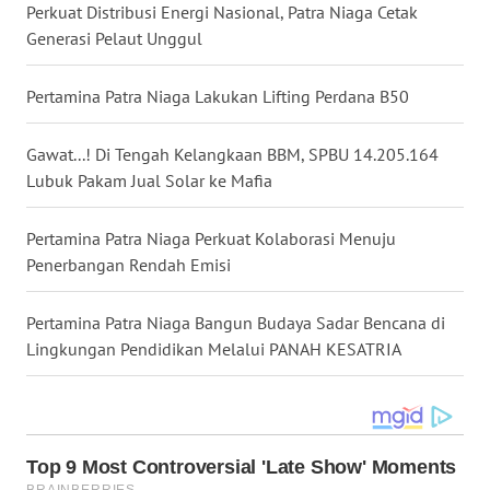
LANGKAT
Perkuat Distribusi Energi Nasional, Patra Niaga Cetak
Generasi Pelaut Unggul
WN
TAPANULI
Pertamina Patra Niaga Lakukan Lifting Perdana B50
SELATAN
Gawat...! Di Tengah Kelangkaan BBM, SPBU 14.205.164
WN
Lubuk Pakam Jual Solar ke Mafia
TANJUNG
LESUNG
Pertamina Patra Niaga Perkuat Kolaborasi Menuju
Penerbangan Rendah Emisi
WN
KARO
Pertamina Patra Niaga Bangun Budaya Sadar Bencana di
WN
Lingkungan Pendidikan Melalui PANAH KESATRIA
SIMALUNGUN
WN
LABUHANBATU