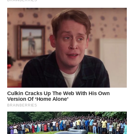
WN
TAPANULI
TENGAH
WN DELI
SERDANG
WN
TEBING
TINGGI
WN
PAKPAK
WN
KARAWANG
WN