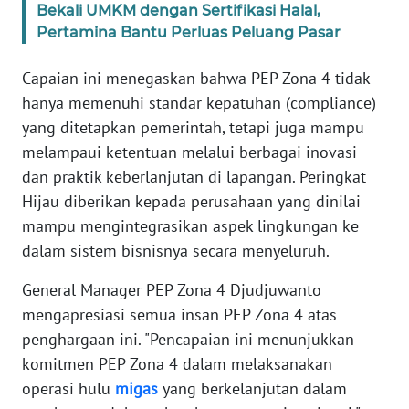
Bekali UMKM dengan Sertifikasi Halal,
Pertamina Bantu Perluas Peluang Pasar
WN
BANTEN
Capaian ini menegaskan bahwa PEP Zona 4 tidak
WN
hanya memenuhi standar kepatuhan (compliance)
NTT
yang ditetapkan pemerintah, tetapi juga mampu
melampaui ketentuan melalui berbagai inovasi
WN
dan praktik keberlanjutan di lapangan. Peringkat
KEPRI
Hijau diberikan kepada perusahaan yang dinilai
mampu mengintegrasikan aspek lingkungan ke
WN
dalam sistem bisnisnya secara menyeluruh.
PAPUA
General Manager PEP Zona 4 Djudjuwanto
WN
mengapresiasi semua insan PEP Zona 4 atas
PAPUA
penghargaan ini. "Pencapaian ini menunjukkan
BARAT
komitmen PEP Zona 4 dalam melaksanakan
operasi hulu
migas
yang berkelanjutan dalam
WN
RIAU