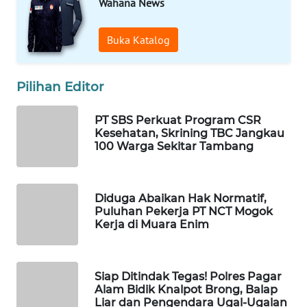
ID
Wahana News
MAWAKA
Buka Katalog
ID
Pilihan Editor
MARTABAT
NET
PT SBS Perkuat Program CSR
Kesehatan, Skrining TBC Jangkau
PLN
100 Warga Sekitar Tambang
WATCH
MKLI
Diduga Abaikan Hak Normatif,
Puluhan Pekerja PT NCT Mogok
Kerja di Muara Enim
LPKKI
LKKI
Siap Ditindak Tegas! Polres Pagar
Alam Bidik Knalpot Brong, Balap
KOPEKLIN
Liar dan Pengendara Ugal-Ugalan