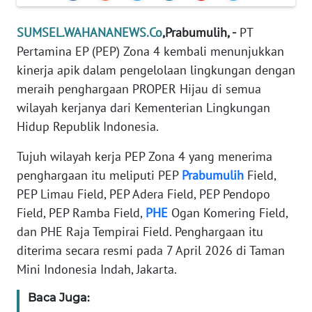
REDAKSI
SUMSEL.WAHANANEWS.Co
,Prabumulih, -
PT
KARIR
Pertamina EP (PEP) Zona 4 kembali menunjukkan
kinerja apik dalam pengelolaan lingkungan dengan
DISCLAIMER
meraih penghargaan PROPER Hijau di semua
wilayah kerjanya dari Kementerian Lingkungan
Wahana
Hidup Republik Indonesia.
News
Regional
Tujuh wilayah kerja PEP Zona 4 yang menerima
penghargaan itu meliputi PEP
Prabumulih
Field,
WN
PEP Limau Field, PEP Adera Field, PEP Pendopo
SUMUT
Field, PEP Ramba Field,
PHE
Ogan Komering Field,
dan PHE Raja Tempirai Field. Penghargaan itu
WN
JAKARTA
diterima secara resmi pada 7 April 2026 di Taman
Mini Indonesia Indah, Jakarta.
WN
Baca Juga:
JABAR