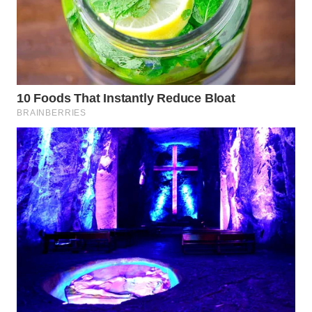
Wahana
Media
Group
WAHANA
NEWS
WAHANA
TANI
WAHANA
ADVOKAT
WAHANA
INFRASTRUKTUR
WAHANA
KONSUMEN