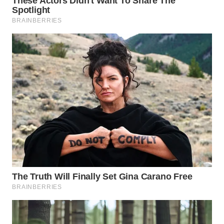
WN
PRIANGAN
TIMUR
WN
SEMARANG
WN
SOLO
WN
BOROBUDUR
WN
MADURA
WN
SURABAYA