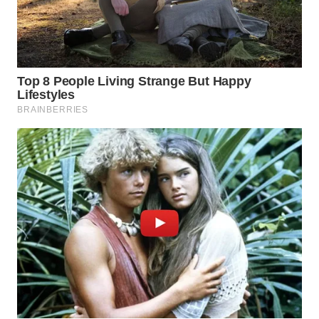
WN
SUMEDANG
WN
CIANJUR
WN
KEPULAUAN
SERIBU
WN
TANGERANG
WN
BINJAI
WN
CIREBON