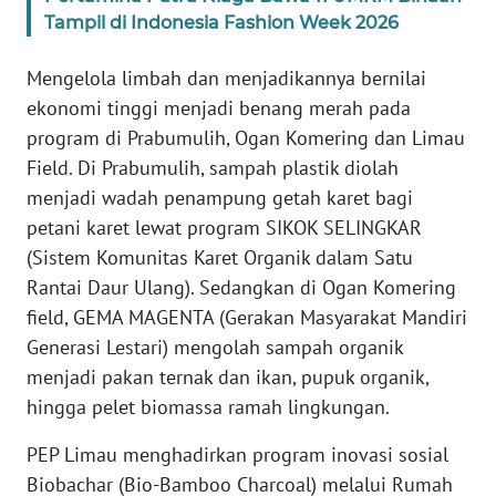
Tampil di Indonesia Fashion Week 2026
WN
Mengelola limbah dan menjadikannya bernilai
BABEL
ekonomi tinggi menjadi benang merah pada
program di Prabumulih, Ogan Komering dan Limau
WN
SUMBAR
Field. Di Prabumulih, sampah plastik diolah
menjadi wadah penampung getah karet bagi
WN
petani karet lewat program SIKOK SELINGKAR
SUMSEL
(Sistem Komunitas Karet Organik dalam Satu
Rantai Daur Ulang). Sedangkan di Ogan Komering
WN
field, GEMA MAGENTA (Gerakan Masyarakat Mandiri
BENGKULU
Generasi Lestari) mengolah sampah organik
menjadi pakan ternak dan ikan, pupuk organik,
WN
hingga pelet biomassa ramah lingkungan.
LAMPUNG
PEP Limau menghadirkan program inovasi sosial
WN
Biobachar (Bio-Bamboo Charcoal) melalui Rumah
JATENG