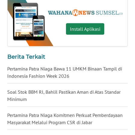
WN
MALUKU
Install Aplikasi
WN
MALUT
WN
Berita Terkait
DAIRI
Pertamina Patra Niaga Bawa 11 UMKM Binaan Tampil di
Indonesia Fashion Week 2026
WN
DANAU
TOBA
Soal Stok BBM RI, Bahlil Pastikan Aman di Atas Standar
Minimum
WN
NIAS
Pertamina Patra Niaga Komitmen Perkuat Pemberdayaan
Masyarakat Melalui Program CSR di Jabar
WN