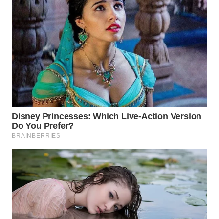
WAHANA
SPORT
WAHANA
UMKM
WAHANA
SELEB
WAHANA
PERSONA
WAHANA
OTOMOTIF
WAHANA
HEALTH