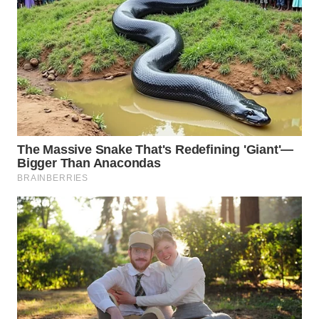
BEKASI
WN
BOGOR
WN
DEPOK
WN
TAPANULI
UTARA
WN
SAMOSIR
WN
PADANG
LAWAS