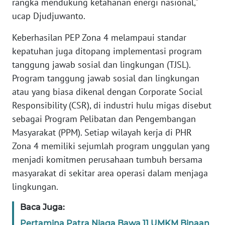
rangka mendukung ketahanan energi nasional,"
ucap Djudjuwanto.
WN
Keberhasilan PEP Zona 4 melampaui standar
SERAMBI
kepatuhan juga ditopang implementasi program
tanggung jawab sosial dan lingkungan (TJSL).
WN
JAMBI
Program tanggung jawab sosial dan lingkungan
atau yang biasa dikenal dengan Corporate Social
WN
Responsibility (CSR), di industri hulu migas disebut
SULTRA
sebagai Program Pelibatan dan Pengembangan
Masyarakat (PPM). Setiap wilayah kerja di PHR
WN
Zona 4 memiliki sejumlah program unggulan yang
NTB
menjadi komitmen perusahaan tumbuh bersama
masyarakat di sekitar area operasi dalam menjaga
WN
lingkungan.
SULTENG
Baca Juga:
WN
SULBAR
Pertamina Patra Niaga Bawa 11 UMKM Binaan