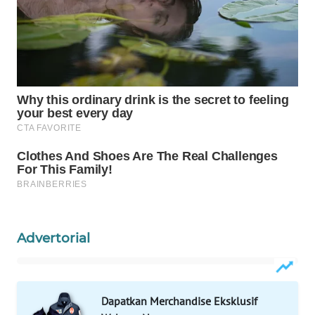
WAHANA
DESA
WISATA
LAPAK
WAHANA
Wahana
Network
KONSUMEN
LISTRIK
Advertorial
MASYARAKAT
KELISTRIKAN
Dapatkan Merchandise Eksklusif
WALINKI