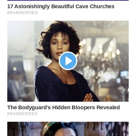
WAHANA
LISTRIK
WAHANA
TRAVEL
WAHANA
TV
WAHANANEWS
ID
WAHANANEWS
CO ID
WAHANANEWS
NET