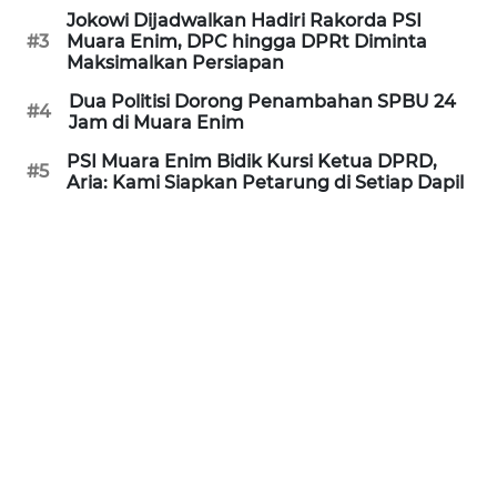
Jokowi Dijadwalkan Hadiri Rakorda PSI
WN
#3
Muara Enim, DPC hingga DPRt Diminta
Maksimalkan Persiapan
BANTEN
Dua Politisi Dorong Penambahan SPBU 24
#4
WN
Jam di Muara Enim
NTT
PSI Muara Enim Bidik Kursi Ketua DPRD,
#5
Aria: Kami Siapkan Petarung di Setiap Dapil
WN
KEPRI
WN
PAPUA
WN
PAPUA
BARAT
WN
RIAU