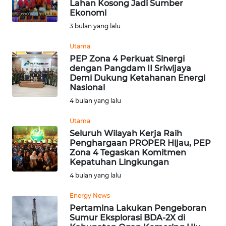
Lahan Kosong Jadi Sumber
Ekonomi
Informasi
3 bulan yang lalu
INDEKS
BERITA
Utama
PEP Zona 4 Perkuat Sinergi
dengan Pangdam II Sriwijaya
KONTAK
Demi Dukung Ketahanan Energi
KAMI
Nasional
4 bulan yang lalu
INFO
IKLAN
Utama
Seluruh Wilayah Kerja Raih
Penghargaan PROPER Hijau, PEP
TENTANG
Zona 4 Tegaskan Komitmen
KAMI
Kepatuhan Lingkungan
4 bulan yang lalu
PEDOMAN
MEDIA
Energy News
SIBER
Pertamina Lakukan Pengeboran
Sumur Eksplorasi BDA-2X di