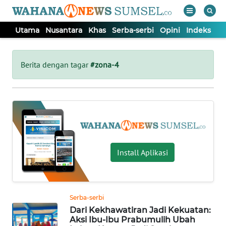
Utama
Nusantara
Khas
Serba-serbi
Opini
Indeks
WAHANA
Tutup
TV
Berita dengan tagar
#zona-4
UTAMA
NUSANTARA
KHAS
Install Aplikasi
SERBA-
SERBI
Serba-serbi
Dari Kekhawatiran Jadi Kekuatan:
OPINI
Aksi Ibu-Ibu Prabumulih Ubah