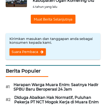
Kabupaten Ogan Komering Ulu
REDAKSI
4 tahun yang lalu
KARIR
Muat Berita Selanjutnya
DISCLAIMER
Kirimkan masukan dan tanggapan anda sebagai
Wahana
konsumen kepada kami.
News
Regional
Suara Pembaca
WN
SUMUT
Berita Populer
WN
JAKARTA
Harapan Warga Muara Enim: Saatnya Hadir
#1
SPBU Baru Beroperasi 24 Jam
WN
Diduga Abaikan Hak Normatif, Puluhan
#2
JABAR
Pekerja PT NCT Mogok Kerja di Muara Enim