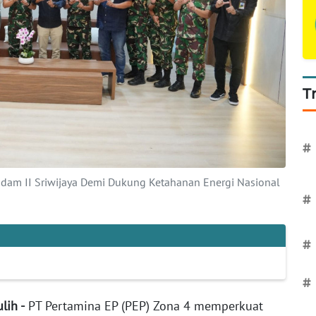
T
#
gdam II Sriwijaya Demi Dukung Ketahanan Energi Nasional
#
#
#
lih -
PT Pertamina EP (PEP) Zona 4 memperkuat