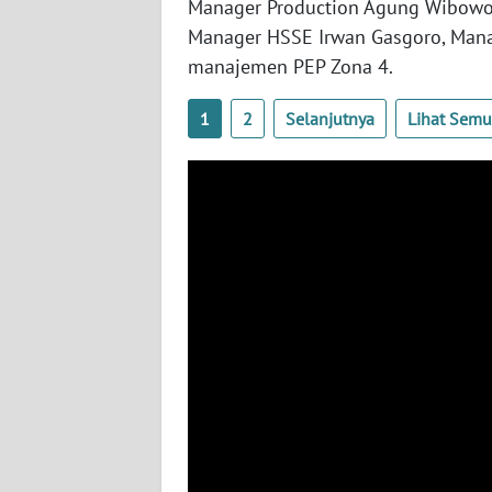
Manager Production Agung Wibowo,
WN
Manager HSSE Irwan Gasgoro, Manag
BABEL
manajemen PEP Zona 4.
WN
1
2
Selanjutnya
Lihat Sem
SUMBAR
WN
SUMSEL
WN
BENGKULU
WN
LAMPUNG
WN
JATENG