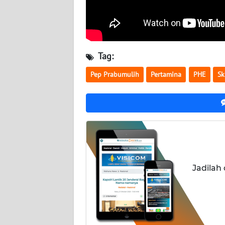
WN
NUSANTARA
WN
Tag:
JOGJA
Pep Prabumulih
Pertamina
PHE
Sk
WN
JATIM
WN
BALI
WN
Jadilah
KALBAR
WN
KALTENG