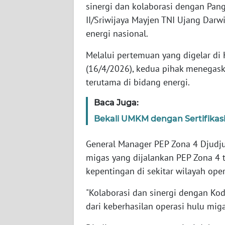
WN
sinergi dan kolaborasi dengan Pan
BANTEN
II/Sriwijaya Mayjen TNI Ujang Dar
energi nasional.
WN
NTT
Melalui pertemuan yang digelar di 
(16/4/2026), kedua pihak menega
WN
terutama di bidang energi.
KEPRI
Baca Juga:
WN
Bekali UMKM dengan Sertifikasi
PAPUA
General Manager PEP Zona 4 Djudj
WN
migas yang dijalankan PEP Zona 4 
PAPUA
kepentingan di sekitar wilayah oper
BARAT
"Kolaborasi dan sinergi dengan Kod
WN
dari keberhasilan operasi hulu mig
RIAU