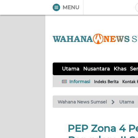
MENU
WAHANA
Tutup
TV
UTAMA
NUSANTARA
Utama
Nusantara
Khas
Ser
KHAS
Informasi
Indeks Berita
Kontak 
SERBA-
Wahana News Sumsel
Utama
SERBI
OPINI
PEP Zona 4 P
Informasi