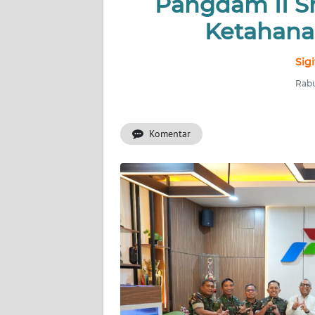
Pangdam II S
Ketahana
INDEKS
BERITA
Sig
KONTAK
Rabu
KAMI
Komentar
INFO
IKLAN
TENTANG
KAMI
PEDOMAN
MEDIA
SIBER
REDAKSI