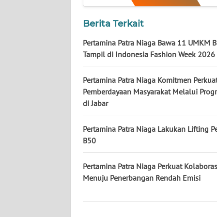
WN
KALTARA
Berita Terkait
WN
Pertamina Patra Niaga Bawa 11 UMKM B
KALSEL
Tampil di Indonesia Fashion Week 2026
WN
Pertamina Patra Niaga Komitmen Perkua
KALTIM
Pemberdayaan Masyarakat Melalui Prog
di Jabar
WN
SULSEL
Pertamina Patra Niaga Lakukan Lifting P
B50
WN
GORONTALO
Pertamina Patra Niaga Perkuat Kolaboras
Menuju Penerbangan Rendah Emisi
WN
SULUT