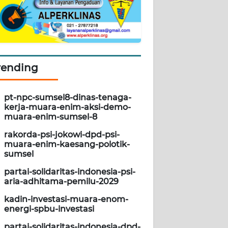
rending
pt-npc-sumsel8-dinas-tenaga-
kerja-muara-enim-aksi-demo-
muara-enim-sumsel-8
rakorda-psi-jokowi-dpd-psi-
muara-enim-kaesang-polotik-
sumsel
partai-solidaritas-indonesia-psi-
aria-adhitama-pemilu-2029
kadin-investasi-muara-enom-
energi-spbu-investasi
partai-solidaritas-indonesia-dpd-