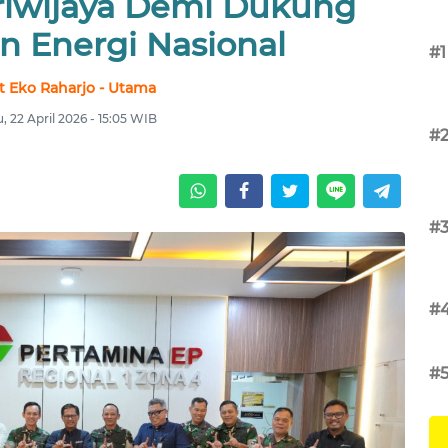
riwijaya Demi Dukung
n Energi Nasional
#1
it Eko Raharjo - Utama
, 22 April 2026 - 15:05 WIB
#
#
#
#