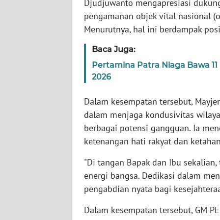
Djudjuwanto mengapresiasi dukunga
WN
pengamanan objek vital nasional (obv
SERAMBI
Menurutnya, hal ini berdampak posi
WN
Baca Juga:
JAMBI
Pertamina Patra Niaga Bawa 11
2026
WN
SULTRA
Dalam kesempatan tersebut, Mayj
dalam menjaga kondusivitas wilayah
WN
berbagai potensi gangguan. Ia meng
NTB
ketenangan hati rakyat dan ketahan
WN
"Di tangan Bapak dan Ibu sekalian
SULTENG
energi bangsa. Dedikasi dalam men
pengabdian nyata bagi kesejahteraa
WN
SULBAR
Dalam kesempatan tersebut, GM PE