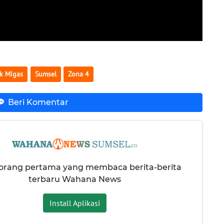
k Migas
Sumsel
Zona 4
Beri Komentar
 orang pertama yang membaca berita-berita
terbaru Wahana News
Install Aplikasi