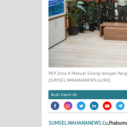
KARIR
DISCLAIMER
Wahana
News
Regional
WN
SUMUT
PEP Zona 4 Perkuat Sinergi dengan Pan
(SUMSEL.WAHANANEWS.Co/Ril)
WN
JAKARTA
Ikuti Kami di:
WN
JABAR
SUMSEL.WAHANANEWS.Co
,Prabumu