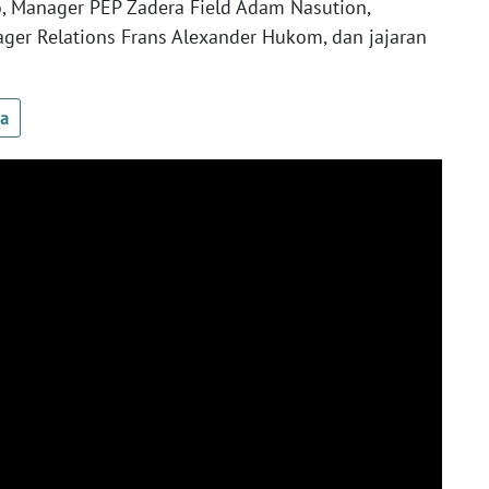
 Manager PEP Zadera Field Adam Nasution,
er Relations Frans Alexander Hukom, dan jajaran
ua