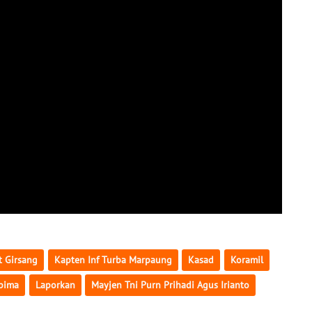
t Girsang
Kapten Inf Turba Marpaung
Kasad
Koramil
bima
Laporkan
Mayjen Tni Purn Prihadi Agus Irianto