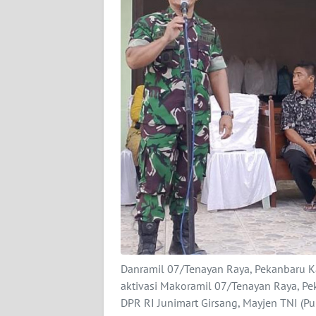
KARIR
DISCLAIMER
Wahana
News
Regional
WN
SUMUT
WN
JAKARTA
Danramil 07/Tenayan Raya, Pekanbaru Ka
WN
JABAR
aktivasi Makoramil 07/Tenayan Raya, Peka
DPR RI Junimart Girsang, Mayjen TNI (Pur