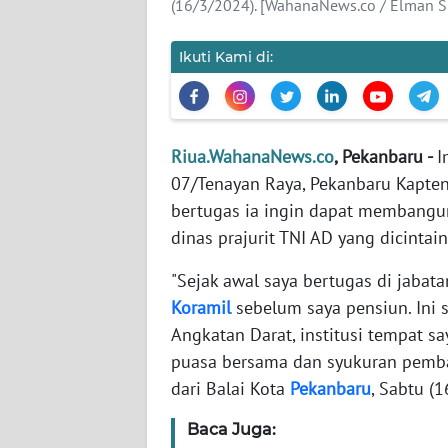
(16/3/2024). [WahanaNews.co / Elman 
WN
BANTEN
Ikuti Kami di:
WN
NTT
Riua.WahanaNews.co
, Pekanbaru -
I
WN
KEPRI
07/Tenayan Raya, Pekanbaru Kapten
bertugas ia ingin dapat membangun 
WN
dinas prajurit TNI AD yang dicintai
PAPUA
"Sejak awal saya bertugas di jaba
WN
Koramil
sebelum saya pensiun. Ini 
PAPUA
Angkatan Darat, institusi tempat s
BARAT
puasa bersama dan syukuran pemba
dari Balai Kota
Pekanbaru
, Sabtu (
WN
RIAU
Baca Juga: