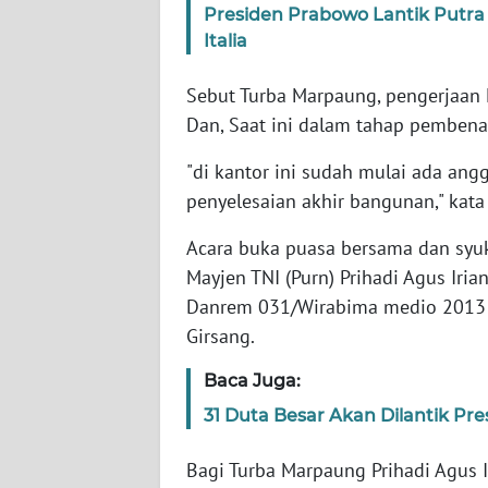
Presiden Prabowo Lantik Putra 
WN
Italia
SERAMBI
Sebut Turba Marpaung, pengerjaan
WN
Dan, Saat ini dalam tahap pembena
JAMBI
"di kantor ini sudah mulai ada angg
WN
penyelesaian akhir bangunan," kat
SULTRA
Acara buka puasa bersama dan syukur
WN
Mayjen TNI (Purn) Prihadi Agus Iri
NTB
Danrem 031/Wirabima medio 2013 la
Girsang.
WN
SULTENG
Baca Juga:
31 Duta Besar Akan Dilantik Pre
WN
SULBAR
Bagi Turba Marpaung Prihadi Agus I