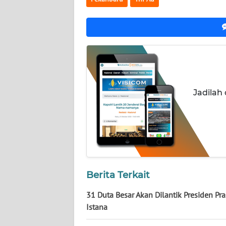
WN
KALTARA
WN
KALSEL
WN
KALTIM
Jadilah
WN
SULSEL
WN
GORONTALO
Berita Terkait
WN
31 Duta Besar Akan Dilantik Presiden Pr
SULUT
Istana