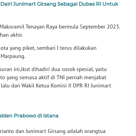
Dairi Junimart Girsang Sebagai Dubes RI Untuk
 Makoramil Tenayan Raya bermula September 2023.
han akhir.
ota yang piket, sembari l terus dilakukan
a Marpaung.
an ini,ikut dihadiri dua sosok spesial, yaitu
anto yang semasa aktif di TNI pernah menjabat
lu dan Wakil Ketua Komisi II DPR RI Junimart
siden Prabowo di Istana
rianto dan Junimart Girsang adalah orangtua