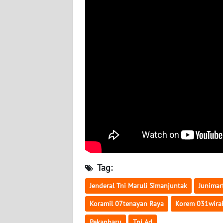
WN
NUSANTARA
WN
JOGJA
WN
JATIM
WN
BALI
WN
Tag:
KALBAR
Jenderal Tni Maruli Simanjuntak
Junimar
WN
KALTENG
Koramil 07tenayan Raya
Korem 031wira
Pekanbaru
Tni Ad