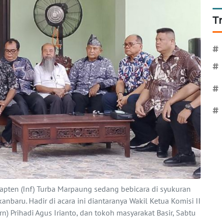
T
#
#
#
#
pten (Inf) Turba Marpaung sedang bebicara di syukuran
nbaru. Hadir di acara ini diantaranya Wakil Ketua Komisi II
n) Prihadi Agus Irianto, dan tokoh masyarakat Basir, Sabtu