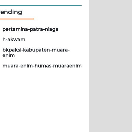
rending
pertamina-patra-niaga
h-akwam
bkpaksi-kabupaten-muara-
enim
muara-enim-humas-muaraenim