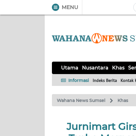
MENU
WAHANA
Tutup
TV
UTAMA
NUSANTARA
Utama
Nusantara
Khas
Ser
KHAS
Informasi
Indeks Berita
Kontak 
SERBA-
Wahana News Sumsel
Khas
SERBI
OPINI
Jurnimart Gi
Informasi