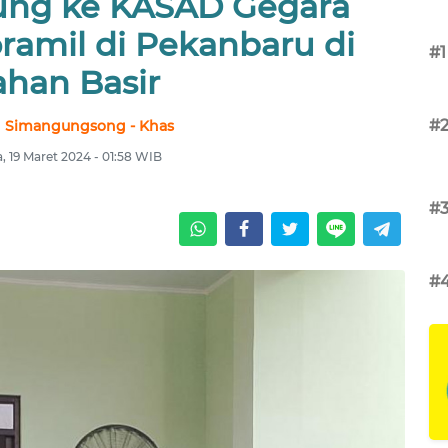
ung ke KASAD Gegara
amil di Pekanbaru di
#1
ahan Basir
#
 Simangungsong - Khas
a, 19 Maret 2024 - 01:58 WIB
#
#