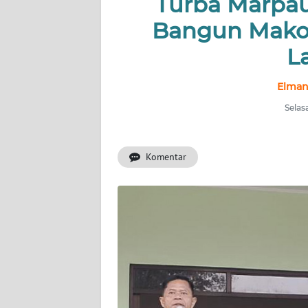
Turba Marpa
Bangun Makor
INDEKS
BERITA
L
KONTAK
Elman
KAMI
Selas
INFO
IKLAN
Komentar
TENTANG
KAMI
PEDOMAN
MEDIA
SIBER
REDAKSI