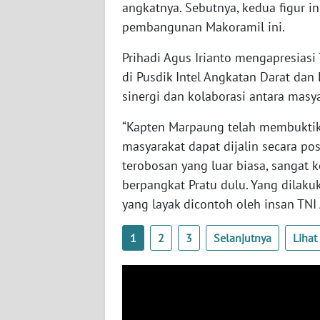
angkatnya. Sebutnya, kedua figur 
WN
pembangunan Makoramil ini.
BABEL
Prihadi Agus Irianto mengapresias
WN
di Pusdik Intel Angkatan Darat d
SUMBAR
sinergi dan kolaborasi antara masya
WN
“Kapten Marpaung telah membuktik
SUMSEL
masyarakat dapat dijalin secara posi
terobosan yang luar biasa, sangat k
WN
berpangkat Pratu dulu. Yang dilak
BENGKULU
yang layak dicontoh oleh insan TNI 
WN
1
2
3
Selanjutnya
Liha
LAMPUNG
WN
JATENG