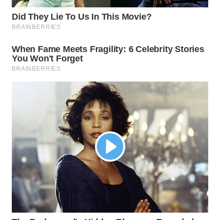
BEKASI
WN
BOGOR
WN
DEPOK
WN
TAPANULI
UTARA
WN
SAMOSIR
WN
PADANG
LAWAS