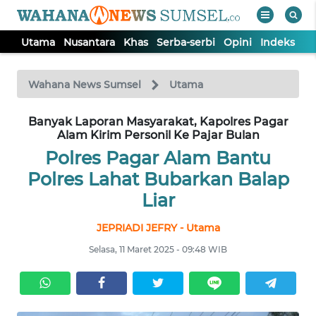
Utama
Nusantara
Khas
Serba-serbi
Opini
Indeks
WAHANA
Tutup
TV
Wahana News Sumsel
Utama
Banyak Laporan Masyarakat, Kapolres Pagar
UTAMA
Alam Kirim Personil Ke Pajar Bulan
Polres Pagar Alam Bantu
NUSANTARA
Polres Lahat Bubarkan Balap
Liar
KHAS
JEPRIADI JEFRY - Utama
SERBA-
Selasa, 11 Maret 2025 - 09:48 WIB
SERBI
OPINI