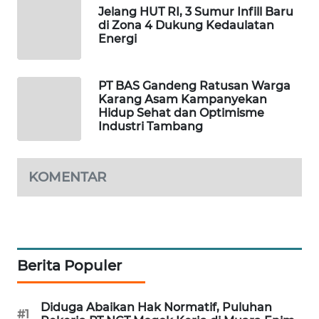
Jelang HUT RI, 3 Sumur Infill Baru
di Zona 4 Dukung Kedaulatan
SIBARAGAS
Energi
NEWS
METRO
PT BAS Gandeng Ratusan Warga
Karang Asam Kampanyekan
SIANTAR
Hidup Sehat dan Optimisme
NEWS
Industri Tambang
METRO
MEDAN
KOMENTAR
NEWS
METRO
JAKARTA
NEWS
Berita Populer
KRT
NEWS
Diduga Abaikan Hak Normatif, Puluhan
#1