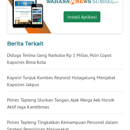
WN
Install Aplikasi
KALTARA
WN
KALSEL
Berita Terkait
WN
Diduga Terima Uang Narkoba Rp 1 Miliar, Polri Copot
KALTIM
Kapolres Bima Kota
WN
Kapolri Tunjuk Kombes Reynold Hutagalung Menjabat
SULSEL
Kapolres Jakpus
WN
Polres Tapteng Ulurkan Tangan, Ajak Warga Aek Horsik
GORONTALO
Aktif Jaga Kamtibmas
WN
Polres Tapteng Tingkatkan Kemampuan Personel dalam
SULUT
Strategi Pemolisian Masyarakat