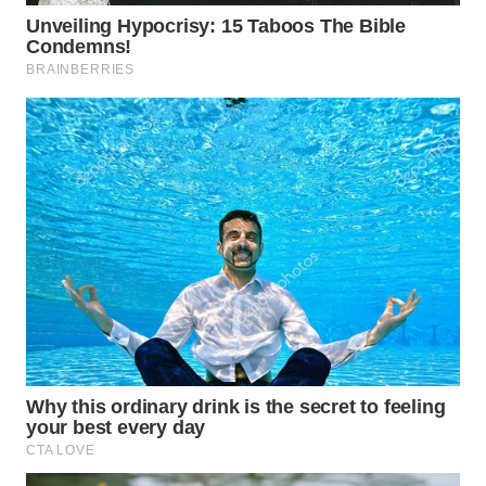
WAHANA
SPORT
WAHANA
UMKM
WAHANA
SELEB
WAHANA
PERSONA
WAHANA
OTOMOTIF
WAHANA
HEALTH