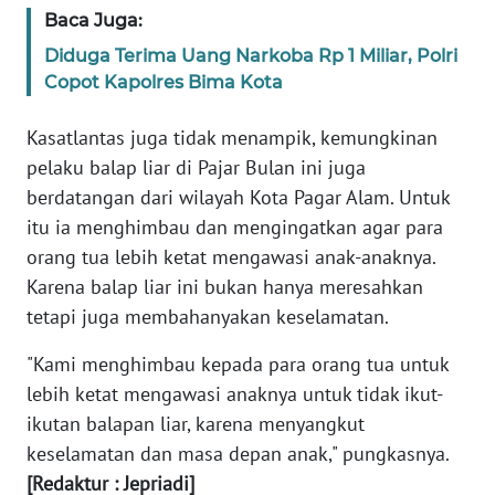
Baca Juga:
WN
Diduga Terima Uang Narkoba Rp 1 Miliar, Polri
BABEL
Copot Kapolres Bima Kota
WN
Kasatlantas juga tidak menampik, kemungkinan
SUMBAR
pelaku balap liar di Pajar Bulan ini juga
berdatangan dari wilayah Kota Pagar Alam. Untuk
WN
itu ia menghimbau dan mengingatkan agar para
SUMSEL
orang tua lebih ketat mengawasi anak-anaknya.
Karena balap liar ini bukan hanya meresahkan
WN
tetapi juga membahanyakan keselamatan.
BENGKULU
"Kami menghimbau kepada para orang tua untuk
WN
lebih ketat mengawasi anaknya untuk tidak ikut-
LAMPUNG
ikutan balapan liar, karena menyangkut
keselamatan dan masa depan anak," pungkasnya.
WN
[Redaktur : Jepriadi]
JATENG