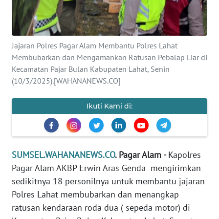
REDAKSI
KARIR
Jajaran Polres Pagar Alam Membantu Polres Lahat
Membubarkan dan Mengamankan Ratusan Pebalap Liar di
DISCLAIMER
Kecamatan Pajar Bulan Kabupaten Lahat, Senin
(10/3/2025).[WAHANANEWS.CO]
Wahana
News
Regional
Ikuti Kami di:
WN
SUMUT
SUMSEL.WAHANANEWS.CO
. Pagar Alam -
Kapolres
WN
Pagar Alam AKBP Erwin Aras Genda mengirimkan
JAKARTA
sedikitnya 18 personilnya untuk membantu jajaran
Polres Lahat membubarkan dan menangkap
WN
ratusan kendaraan roda dua ( sepeda motor) di
JABAR