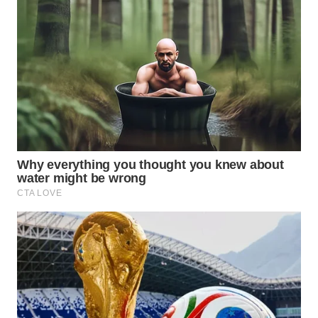
LANGKAT
WN
TAPANULI
SELATAN
WN
TANJUNG
LESUNG
WN
KARO
WN
SIMALUNGUN
WN
LABUHANBATU