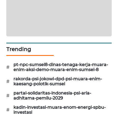
CILEUNGSI
NEWS
BERKAT
NEWS
BERAMPU
Trending
NEWS
pt-npc-sumsel8-dinas-tenaga-kerja-muara-
ANUGERAH
#
enim-aksi-demo-muara-enim-sumsel-8
NEWS
rakorda-psi-jokowi-dpd-psi-muara-enim-
#
kaesang-polotik-sumsel
AKHLAK
ID
partai-solidaritas-indonesia-psi-aria-
#
adhitama-pemilu-2029
PERAPKI
kadin-investasi-muara-enom-energi-spbu-
#
NEWS
investasi