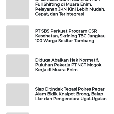
Full Shifting di Muara Enim,
Pelayanan JKN Kini Lebih Mudah,
PORTAL
Cepat, dan Terintegrasi
KONSUMEN
FORWAMKI
PT SBS Perkuat Program CSR
Kesehatan, Skrining TBC Jangkau
100 Warga Sekitar Tambang
ALPERKLINAS
FORJASIDA
Diduga Abaikan Hak Normatif,
Puluhan Pekerja PT NCT Mogok
TAMBANG
Kerja di Muara Enim
NEWS
SITUNGIR
Siap Ditindak Tegas! Polres Pagar
NEWS
Alam Bidik Knalpot Brong, Balap
Liar dan Pengendara Ugal-Ugalan
SIDIKALANG
NEWS