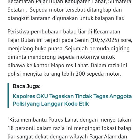
Kecamatan Pajar Bulan Kabupaten Lahat, Sumatera
Selatan. Sepeda motor tersebut ditangkap dan
WN
diangkut lantaran digunakan untuk balapan liar.
BANTEN
Peristiwa pembubaran balap liar di Kecamatan
WN
Pajar Bulan ini terjadi pada Senin (10/3/2025) sore,
NTT
menjelang buka puasa. Sejumlah pemuda digiring
diminta mendorong sepeda motornya untuk
WN
KEPRI
dibawa ke kantor Mapolres Lahat. Dalam razia ini
polisi menyita kurang lebih 200 sepeda motor.
WN
Baca Juga:
PAPUA
Kapolres OKU Tegaskan Tindak Tegas Anggota
WN
Polisi yang Langgar Kode Etik
PAPUA
BARAT
"Kita membantu Polres Lahat dengan menyertakan
18 personil dalam razia ini mengingat lokasi balap
WN
liar sangat dekat dengan wilayah Pagar Alam dan
RIAU