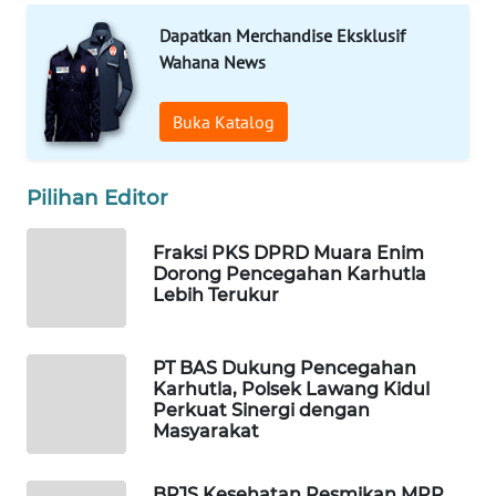
ID
Dapatkan Merchandise Eksklusif
MAWAKA
Wahana News
ID
Buka Katalog
MARTABAT
NET
Pilihan Editor
PLN
WATCH
Fraksi PKS DPRD Muara Enim
Dorong Pencegahan Karhutla
Lebih Terukur
MKLI
LPKKI
PT BAS Dukung Pencegahan
Karhutla, Polsek Lawang Kidul
Perkuat Sinergi dengan
LKKI
Masyarakat
KOPEKLIN
BPJS Kesehatan Resmikan MPP