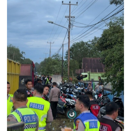
Informasi
INDEKS
BERITA
KONTAK
KAMI
INFO
IKLAN
TENTANG
KAMI
PEDOMAN
MEDIA
SIBER