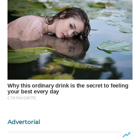
WAHANA
DESA
WISATA
LAPAK
WAHANA
Wahana
Network
KONSUMEN
LISTRIK
MASYARAKAT
KELISTRIKAN
Advertorial
WALINKI