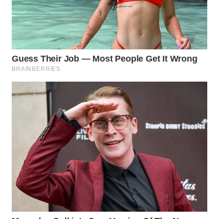
WN
PRIANGAN
TIMUR
WN
SEMARANG
WN
SOLO
WN
BOROBUDUR
WN
MADURA
WN
SURABAYA