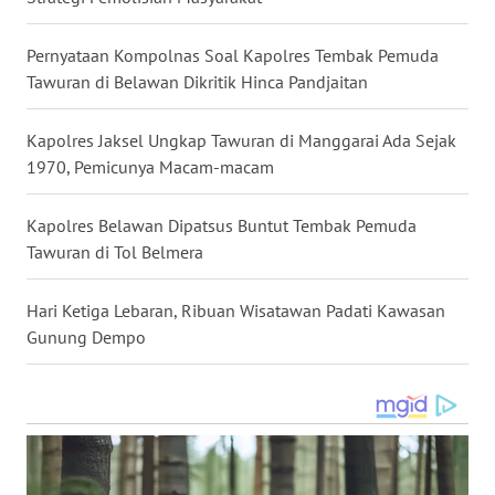
WN
Pernyataan Kompolnas Soal Kapolres Tembak Pemuda
MALUKU
Tawuran di Belawan Dikritik Hinca Pandjaitan
WN
Kapolres Jaksel Ungkap Tawuran di Manggarai Ada Sejak
MALUT
1970, Pemicunya Macam-macam
WN
Kapolres Belawan Dipatsus Buntut Tembak Pemuda
DAIRI
Tawuran di Tol Belmera
WN
DANAU
Hari Ketiga Lebaran, Ribuan Wisatawan Padati Kawasan
TOBA
Gunung Dempo
WN
NIAS
WN