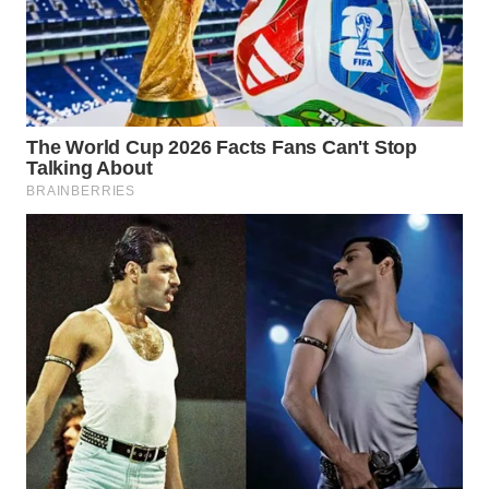
WN
TAPANULI
TENGAH
WN DELI
SERDANG
WN
TEBING
TINGGI
WN
PAKPAK
WN
KARAWANG
WN