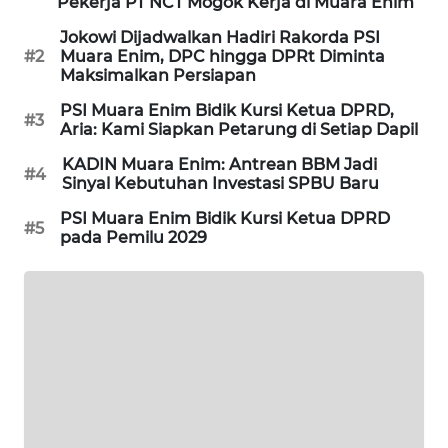
Pekerja PT NCT Mogok Kerja di Muara Enim
KARING
Jokowi Dijadwalkan Hadiri Rakorda PSI
NEWS
#2
Muara Enim, DPC hingga DPRt Diminta
Maksimalkan Persiapan
JURNAL
PSI Muara Enim Bidik Kursi Ketua DPRD,
#3
MARITIM
Aria: Kami Siapkan Petarung di Setiap Dapil
KADIN Muara Enim: Antrean BBM Jadi
#4
HUMBANG
Sinyal Kebutuhan Investasi SPBU Baru
NEWS
PSI Muara Enim Bidik Kursi Ketua DPRD
#5
pada Pemilu 2029
GARONGGANG
NEWS
FISUELRI
ID
ENERGI
NEWS