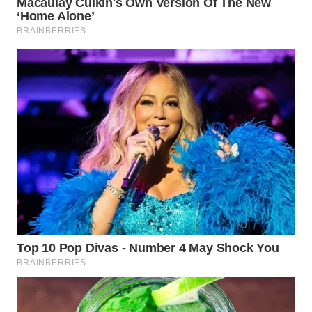
WN
NATUNA
WN
BINTAN
WN
MANDALIKA
WN
LIKUPANG
WN
LABUANBAJO
WN
BORNEO