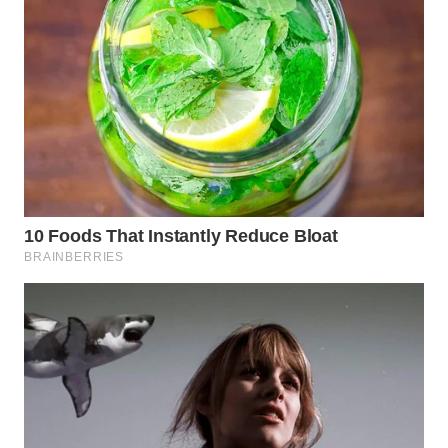
Wahana
Media
Group
WAHANA
NEWS
WAHANA
TANI
WAHANA
ADVOKAT
WAHANA
INFRASTRUKTUR
WAHANA
KONSUMEN