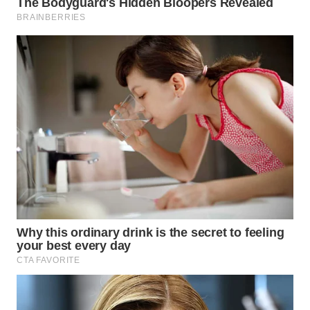
WN
SUMEDANG
WN
CIANJUR
WN
KEPULAUAN
SERIBU
WN
TANGERANG
WN
BINJAI
WN
CIREBON