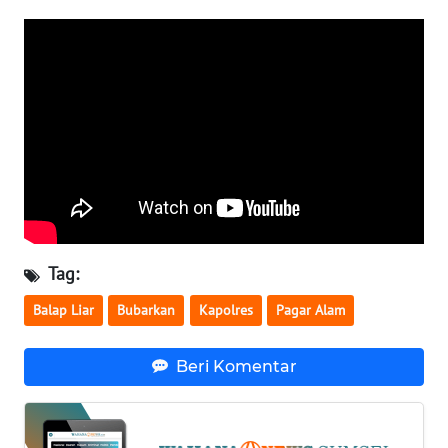
WN
NUSANTARA
WN
JOGJA
WN
JATIM
WN
Tag:
BALI
Balap Liar
Bubarkan
Kapolres
Pagar Alam
WN
KALBAR
Beri Komentar
WN
KALTENG