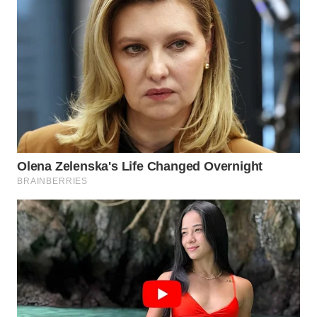
WN
INDRAMAYU
WN
KUNINGAN
WN
MAJALENGKA
WN
SUBANG
WN
SUKABUMI
WN
PURWAKARTA