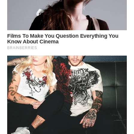
WAHANA
LISTRIK
WAHANA
TRAVEL
WAHANA
TV
WAHANANEWS
ID
WAHANANEWS
CO ID
WAHANANEWS
NET