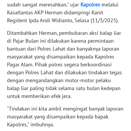
sudah sangat meresahkan," ujar
Kapolres
melalui
Kasatlantas AKP Herman didampingi Kanit
WN
Regident Ipda Andi Widianto, Selasa (11/3/2025).
SERAMBI
Ditambahkan Herman, pembubaran aksi balap liar
WN
di Pajar Bulan ini dilakukan karena permintaan
JAMBI
bantuan dari Polres Lahat dan banyaknya laporan
masyarakat yang disampaikan kepada Kapolres
WN
Pagar Alam. Pihak polres segera berkoordinasi
SULTRA
dengan Polres Lahat dan dilakukan tindakan tegas
dengan mengandangkan motor-motor pelaku
WN
NTB
balap liar paling tidak selama satu bulan kedepan
untuk memberikan efek jera.
WN
SULTENG
"Tindakan ini kita ambil mengingat banyak laporan
masyarakat yang disampaikan kepada bapak
WN
Kapolres," imbuhnya.
SULBAR