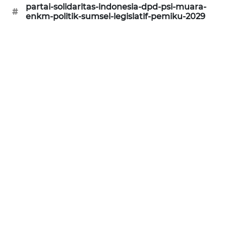
partai-solidaritas-indonesia-dpd-psi-muara-
#
SONYA
enkm-politik-sumsel-legislatif-pemiku-2029
ASA
NEWS