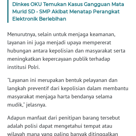
Dinkes OKU Temukan Kasus Gangguan Mata
Murid SD - SMP Akibat Menatap Perangkat
WN
Elektronik Berlebihan
SERAMBI
Menurutnya, selain untuk menjaga keamanan,
WN
layanan ini juga menjadi upaya mempererat
JAMBI
hubungan antara kepolisian dan masyarakat serta
meningkatkan kepercayaan publik terhadap
WN
institusi Polri.
SULTRA
"Layanan ini merupakan bentuk pelayanan dan
WN
langkah preventif dari kepolisian dalam membantu
NTB
masyarakat menjaga harta bendanya selama
mudik," jelasnya.
WN
SULTENG
Adapun manfaat dari penitipan barang tersebut
adalah polisi dapat mengetahui tempat atau
WN
wilayah mana yang paling banyak ditinggalkan
SULBAR