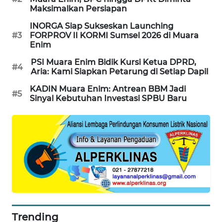
Maksimalkan Persiapan
SIBARAGAS
INORGA Siap Sukseskan Launching
NEWS
#3
FORPROV II KORMI Sumsel 2026 di Muara
Enim
METRO
PSI Muara Enim Bidik Kursi Ketua DPRD,
#4
SIANTAR
Aria: Kami Siapkan Petarung di Setiap Dapil
NEWS
KADIN Muara Enim: Antrean BBM Jadi
#5
Sinyal Kebutuhan Investasi SPBU Baru
METRO
MEDAN
NEWS
METRO
JAKARTA
NEWS
KRT
NEWS
Trending