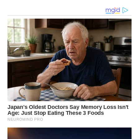
WN
MALUKU
WN
MALUT
WN
DAIRI
WN
DANAU
TOBA
WN
NIAS
WN