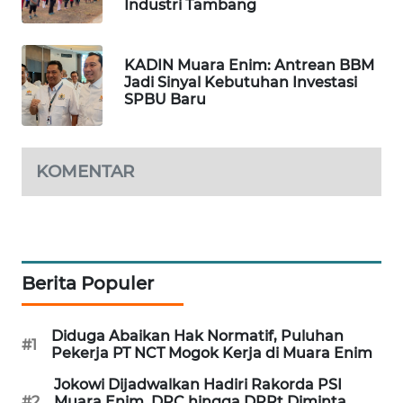
Industri Tambang
PORTAL
KONSUMEN
KADIN Muara Enim: Antrean BBM
Jadi Sinyal Kebutuhan Investasi
SPBU Baru
FORWAMKI
ALPERKLINAS
KOMENTAR
FORJASIDA
TAMBANG
NEWS
Berita Populer
SITUNGIR
NEWS
Diduga Abaikan Hak Normatif, Puluhan
#1
Pekerja PT NCT Mogok Kerja di Muara Enim
SIDIKALANG
Jokowi Dijadwalkan Hadiri Rakorda PSI
NEWS
#2
Muara Enim, DPC hingga DPRt Diminta