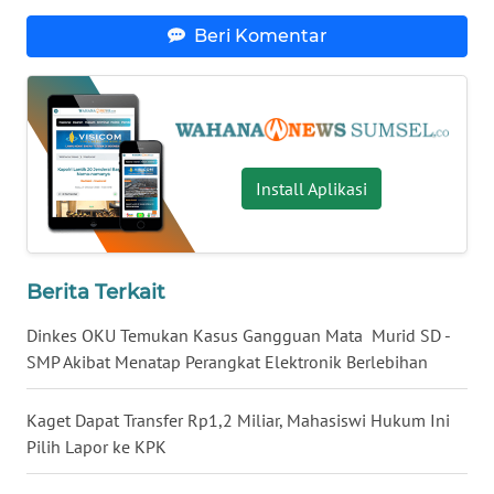
Beri Komentar
WN
NUSANTARA
WN
JOGJA
Install Aplikasi
WN
JATIM
Berita Terkait
WN
BALI
Dinkes OKU Temukan Kasus Gangguan Mata Murid SD -
SMP Akibat Menatap Perangkat Elektronik Berlebihan
WN
KALBAR
Kaget Dapat Transfer Rp1,2 Miliar, Mahasiswi Hukum Ini
Pilih Lapor ke KPK
WN
KALTENG