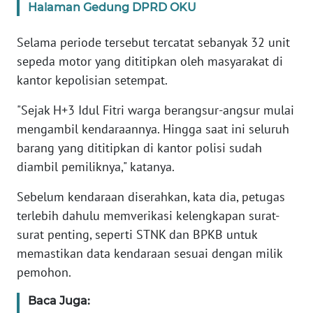
Halaman Gedung DPRD OKU
WN
BANTEN
Selama periode tersebut tercatat sebanyak 32 unit
sepeda motor yang dititipkan oleh masyarakat di
WN
kantor kepolisian setempat.
NTT
"Sejak H+3 Idul Fitri warga berangsur-angsur mulai
mengambil kendaraannya. Hingga saat ini seluruh
WN
KEPRI
barang yang dititipkan di kantor polisi sudah
diambil pemiliknya," katanya.
WN
PAPUA
Sebelum kendaraan diserahkan, kata dia, petugas
terlebih dahulu memverikasi kelengkapan surat-
WN
surat penting, seperti STNK dan BPKB untuk
PAPUA
memastikan data kendaraan sesuai dengan milik
BARAT
pemohon.
WN
Baca Juga:
RIAU