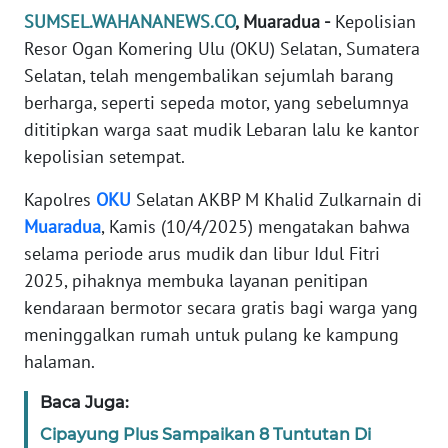
REDAKSI
SUMSEL.WAHANANEWS.CO
, Muaradua -
Kepolisian
Resor Ogan Komering Ulu (OKU) Selatan, Sumatera
KARIR
Selatan, telah mengembalikan sejumlah barang
berharga, seperti sepeda motor, yang sebelumnya
DISCLAIMER
dititipkan warga saat mudik Lebaran lalu ke kantor
kepolisian setempat.
Wahana
News
Kapolres
OKU
Selatan AKBP M Khalid Zulkarnain di
Regional
Muaradua
, Kamis (10/4/2025) mengatakan bahwa
selama periode arus mudik dan libur Idul Fitri
WN
2025, pihaknya membuka layanan penitipan
SUMUT
kendaraan bermotor secara gratis bagi warga yang
meninggalkan rumah untuk pulang ke kampung
WN
JAKARTA
halaman.
Baca Juga:
WN
JABAR
Cipayung Plus Sampaikan 8 Tuntutan Di