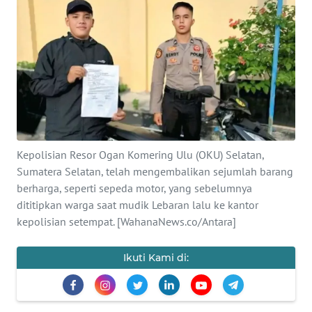
Informasi
INDEKS
BERITA
KONTAK
KAMI
INFO
Kepolisian Resor Ogan Komering Ulu (OKU) Selatan,
IKLAN
Sumatera Selatan, telah mengembalikan sejumlah barang
berharga, seperti sepeda motor, yang sebelumnya
TENTANG
dititipkan warga saat mudik Lebaran lalu ke kantor
KAMI
kepolisian setempat. [WahanaNews.co/Antara]
PEDOMAN
Ikuti Kami di:
MEDIA
SIBER