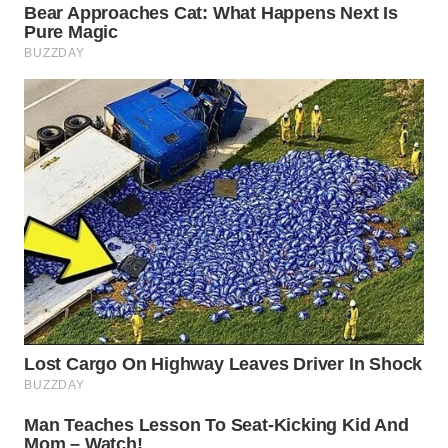
WN
NATUNA
WN
BINTAN
WN
MANDALIKA
WN
LIKUPANG
WN
LABUANBAJO
WN
BORNEO