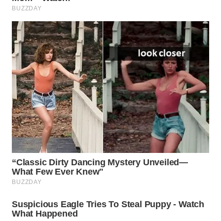
Wahana
Media
Group
WAHANA
NEWS
WAHANA
TANI
WAHANA
ADVOKAT
WAHANA
INFRASTRUKTUR
WAHANA
KONSUMEN