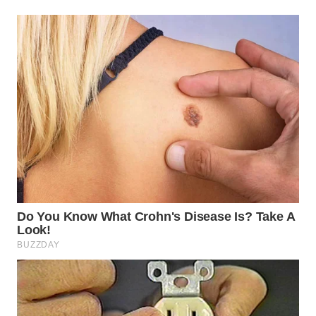
WN
SUMEDANG
WN
CIANJUR
WN
KEPULAUAN
SERIBU
WN
TANGERANG
WN
BINJAI
WN
CIREBON