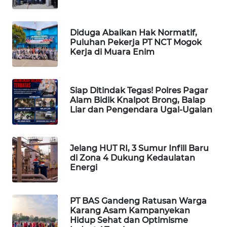
ID
MAWAKA
Diduga Abaikan Hak Normatif,
ID
Puluhan Pekerja PT NCT Mogok
Kerja di Muara Enim
MARTABAT
NET
Siap Ditindak Tegas! Polres Pagar
Alam Bidik Knalpot Brong, Balap
PLN
Liar dan Pengendara Ugal-Ugalan
WATCH
MKLI
Jelang HUT RI, 3 Sumur Infill Baru
di Zona 4 Dukung Kedaulatan
LPKKI
Energi
LKKI
PT BAS Gandeng Ratusan Warga
Karang Asam Kampanyekan
KOPEKLIN
Hidup Sehat dan Optimisme