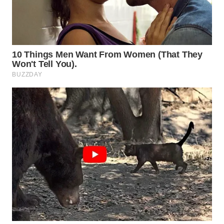
WN
PRIANGAN
TIMUR
WN
SEMARANG
WN
SOLO
WN
BOROBUDUR
WN
MADURA
WN
SURABAYA