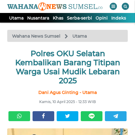
Utama
Nusantara
Khas
Serba-serbi
Opini
Indeks
WAHANA
Tutup
TV
Wahana News Sumsel
Utama
Polres OKU Selatan
UTAMA
Kembalikan Barang Titipan
NUSANTARA
Warga Usai Mudik Lebaran
2025
KHAS
Dani Agus Ginting - Utama
Kamis, 10 April 2025 - 12:33 WIB
SERBA-
SERBI
OPINI