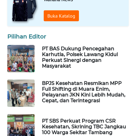
WAHANA
Buka Katalog
DESA
WISATA
Pilihan Editor
LAPAK
WAHANA
PT BAS Dukung Pencegahan
Karhutla, Polsek Lawang Kidul
Perkuat Sinergi dengan
Wahana
Masyarakat
Network
BPJS Kesehatan Resmikan MPP
KONSUMEN
Full Shifting di Muara Enim,
LISTRIK
Pelayanan JKN Kini Lebih Mudah,
Cepat, dan Terintegrasi
MASYARAKAT
KELISTRIKAN
PT SBS Perkuat Program CSR
Kesehatan, Skrining TBC Jangkau
WALINKI
100 Warga Sekitar Tambang