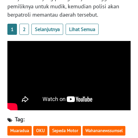
pemiliknya untuk mudik, kemudian polisi akan
berpatroli memantau daerah tersebut.
WN
BABEL
1
2
Selanjutnya
Lihat Semua
WN
SUMBAR
WN
SUMSEL
WN
BENGKULU
WN
LAMPUNG
Tag:
WN
Muaradua
OKU
Sepeda Motor
Wahananewssumsel
JATENG