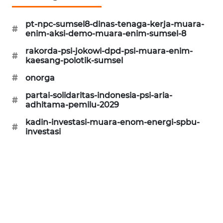
KARING
pt-npc-sumsel8-dinas-tenaga-kerja-muara-
NEWS
#
enim-aksi-demo-muara-enim-sumsel-8
rakorda-psi-jokowi-dpd-psi-muara-enim-
JURNAL
#
kaesang-polotik-sumsel
MARITIM
#
onorga
HUMBANG
partai-solidaritas-indonesia-psi-aria-
NEWS
#
adhitama-pemilu-2029
kadin-investasi-muara-enom-energi-spbu-
GARONGGANG
#
investasi
NEWS
FISUELRI
ID
ENERGI
NEWS