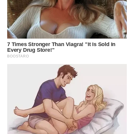
WN
TAPANULI
TENGAH
WN DELI
SERDANG
WN
TEBING
TINGGI
WN
PAKPAK
WN
KARAWANG
WN