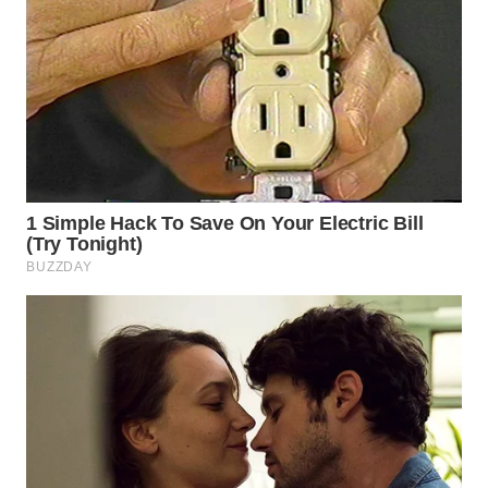
WN
INDRAMAYU
WN
KUNINGAN
WN
MAJALENGKA
WN
SUBANG
WN
SUKABUMI
WN
PURWAKARTA