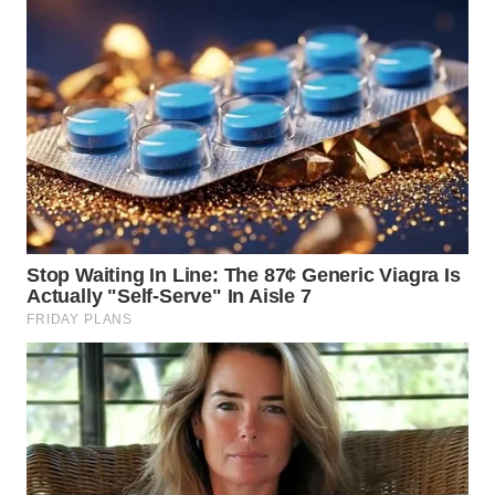
LANGKAT
WN
TAPANULI
SELATAN
WN
TANJUNG
LESUNG
WN
KARO
WN
SIMALUNGUN
WN
LABUHANBATU