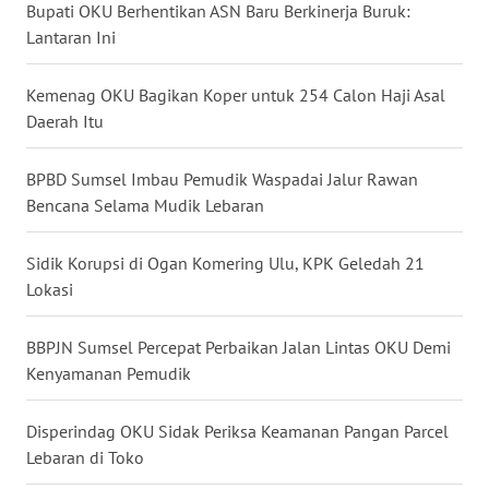
Bupati OKU Berhentikan ASN Baru Berkinerja Buruk:
Lantaran Ini
WN
KALTARA
Kemenag OKU Bagikan Koper untuk 254 Calon Haji Asal
Daerah Itu
WN
KALSEL
BPBD Sumsel Imbau Pemudik Waspadai Jalur Rawan
Bencana Selama Mudik Lebaran
WN
KALTIM
Sidik Korupsi di Ogan Komering Ulu, KPK Geledah 21
WN
Lokasi
SULSEL
BBPJN Sumsel Percepat Perbaikan Jalan Lintas OKU Demi
WN
Kenyamanan Pemudik
GORONTALO
Disperindag OKU Sidak Periksa Keamanan Pangan Parcel
WN
Lebaran di Toko
SULUT