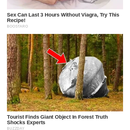
BEKASI
WN
BOGOR
WN
DEPOK
WN
TAPANULI
UTARA
WN
SAMOSIR
WN
PADANG
LAWAS