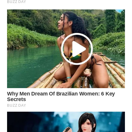
WAHANA
LISTRIK
WAHANA
TRAVEL
WAHANA
TV
WAHANANEWS
ID
WAHANANEWS
CO ID
WAHANANEWS
NET