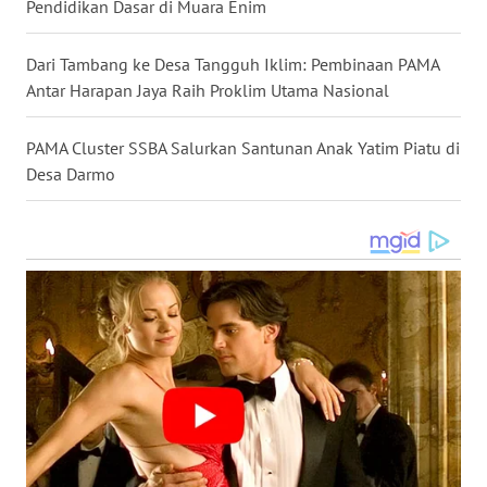
Pendidikan Dasar di Muara Enim
WN
MALUKU
Dari Tambang ke Desa Tangguh Iklim: Pembinaan PAMA
Antar Harapan Jaya Raih Proklim Utama Nasional
WN
MALUT
PAMA Cluster SSBA Salurkan Santunan Anak Yatim Piatu di
Desa Darmo
WN
DAIRI
WN
DANAU
TOBA
WN
NIAS
WN