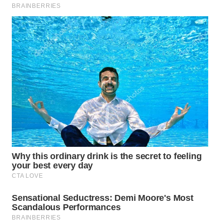
WN
TAPANULI
TENGAH
WN DELI
SERDANG
WN
TEBING
TINGGI
WN
PAKPAK
WN
KARAWANG
WN