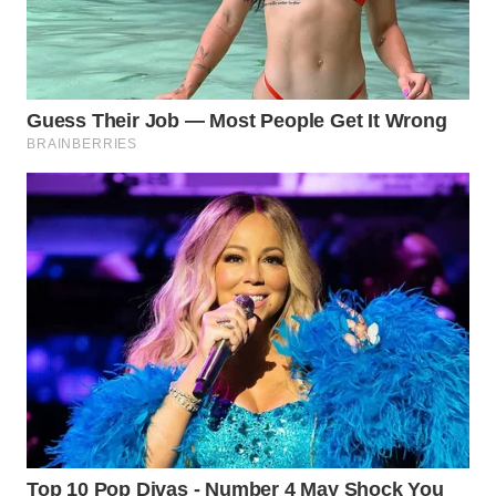
WN
INDRAMAYU
WN
KUNINGAN
WN
MAJALENGKA
WN
SUBANG
WN
SUKABUMI
WN
PURWAKARTA