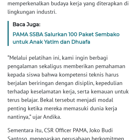
memperkenalkan budaya kerja yang diterapkan di
lingkungan industri.
WN
SERAMBI
Baca Juga:
PAMA SSBA Salurkan 100 Paket Sembako
WN
untuk Anak Yatim dan Dhuafa
JAMBI
“Melalui pelatihan ini, kami ingin berbagi
WN
pengalaman sekaligus memberikan pemahaman
SULTRA
kepada siswa bahwa kompetensi teknis harus
berjalan beriringan dengan disiplin, kepedulian
WN
terhadap keselamatan kerja, serta kemauan untuk
NTB
terus belajar. Bekal tersebut menjadi modal
penting ketika mereka memasuki dunia kerja
WN
SULTENG
nantinya,” ujar Andika.
Sementara itu, CSR Officer PAMA, Joko Budi
WN
Santoso, menegaskan perusahaan berkomitmen
SULBAR