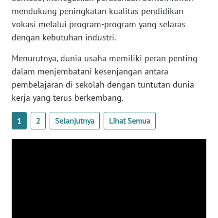
mendukung peningkatan kualitas pendidikan
vokasi melalui program-program yang selaras
WN
BABEL
dengan kebutuhan industri.
Menurutnya, dunia usaha memiliki peran penting
WN
SUMBAR
dalam menjembatani kesenjangan antara
pembelajaran di sekolah dengan tuntutan dunia
WN
kerja yang terus berkembang.
SUMSEL
1
2
Selanjutnya
Lihat Semua
WN
BENGKULU
WN
LAMPUNG
WN
JATENG