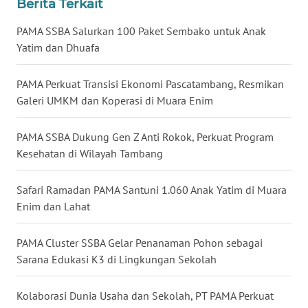
Berita Terkait
WN
PAMA SSBA Salurkan 100 Paket Sembako untuk Anak
KALTARA
Yatim dan Dhuafa
WN
PAMA Perkuat Transisi Ekonomi Pascatambang, Resmikan
KALSEL
Galeri UMKM dan Koperasi di Muara Enim
WN
PAMA SSBA Dukung Gen Z Anti Rokok, Perkuat Program
KALTIM
Kesehatan di Wilayah Tambang
WN
Safari Ramadan PAMA Santuni 1.060 Anak Yatim di Muara
SULSEL
Enim dan Lahat
WN
PAMA Cluster SSBA Gelar Penanaman Pohon sebagai
GORONTALO
Sarana Edukasi K3 di Lingkungan Sekolah
WN
Kolaborasi Dunia Usaha dan Sekolah, PT PAMA Perkuat
SULUT