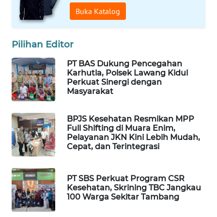
ID
Buka Katalog
MAWAKA
ID
Pilihan Editor
MARTABAT
PT BAS Dukung Pencegahan
NET
Karhutla, Polsek Lawang Kidul
Perkuat Sinergi dengan
Masyarakat
PLN
WATCH
BPJS Kesehatan Resmikan MPP
Full Shifting di Muara Enim,
MKLI
Pelayanan JKN Kini Lebih Mudah,
Cepat, dan Terintegrasi
LPKKI
PT SBS Perkuat Program CSR
LKKI
Kesehatan, Skrining TBC Jangkau
100 Warga Sekitar Tambang
KOPEKLIN