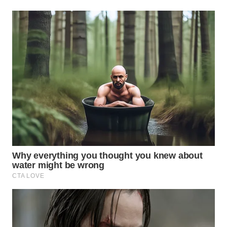
BEKASI
WN
BOGOR
WN
DEPOK
WN
TAPANULI
UTARA
WN
SAMOSIR
WN
PADANG
LAWAS