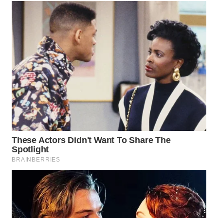
WAHANA
SPORT
WAHANA
UMKM
WAHANA
SELEB
WAHANA
PERSONA
WAHANA
OTOMOTIF
WAHANA
HEALTH