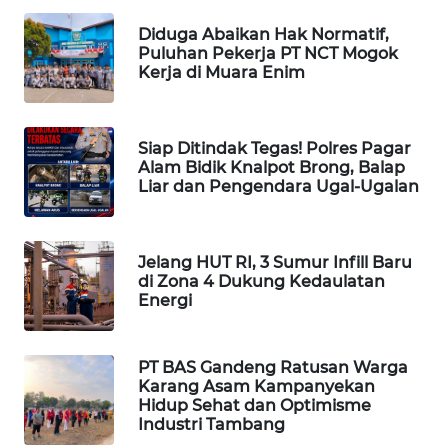
Diduga Abaikan Hak Normatif,
PORTAL
Puluhan Pekerja PT NCT Mogok
KONSUMEN
Kerja di Muara Enim
FORWAMKI
Siap Ditindak Tegas! Polres Pagar
ALPERKLINAS
Alam Bidik Knalpot Brong, Balap
Liar dan Pengendara Ugal-Ugalan
FORJASIDA
Jelang HUT RI, 3 Sumur Infill Baru
TAMBANG
di Zona 4 Dukung Kedaulatan
NEWS
Energi
SITUNGIR
PT BAS Gandeng Ratusan Warga
NEWS
Karang Asam Kampanyekan
Hidup Sehat dan Optimisme
SIDIKALANG
Industri Tambang
NEWS