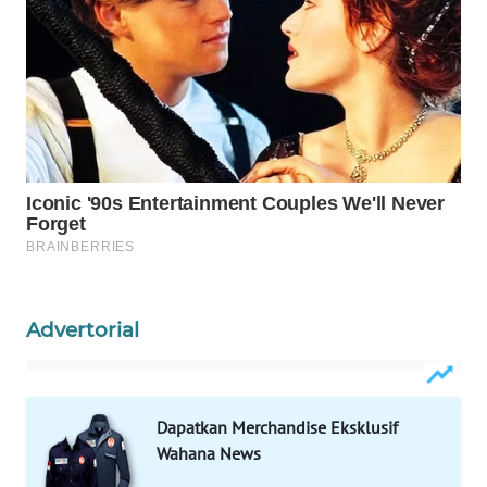
WAHANA
DESA
WISATA
LAPAK
WAHANA
Wahana
Network
KONSUMEN
LISTRIK
Advertorial
MASYARAKAT
KELISTRIKAN
Dapatkan Merchandise Eksklusif
Wahana News
WALINKI