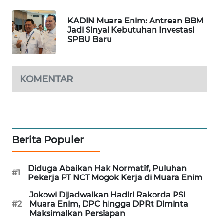
KADIN Muara Enim: Antrean BBM
SIBARAGAS
Jadi Sinyal Kebutuhan Investasi
NEWS
SPBU Baru
METRO
SIANTAR
KOMENTAR
NEWS
METRO
MEDAN
NEWS
Berita Populer
METRO
JAKARTA
Diduga Abaikan Hak Normatif, Puluhan
NEWS
#1
Pekerja PT NCT Mogok Kerja di Muara Enim
Jokowi Dijadwalkan Hadiri Rakorda PSI
KRT
#2
Muara Enim, DPC hingga DPRt Diminta
NEWS
Maksimalkan Persiapan