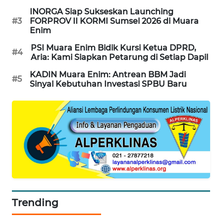
INORGA Siap Sukseskan Launching
KARING
#3
FORPROV II KORMI Sumsel 2026 di Muara
NEWS
Enim
PSI Muara Enim Bidik Kursi Ketua DPRD,
JURNAL
#4
Aria: Kami Siapkan Petarung di Setiap Dapil
MARITIM
KADIN Muara Enim: Antrean BBM Jadi
#5
Sinyal Kebutuhan Investasi SPBU Baru
HUMBANG
NEWS
GARONGGANG
NEWS
FISUELRI
ID
ENERGI
Trending
NEWS