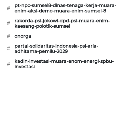
pt-npc-sumsel8-dinas-tenaga-kerja-muara-
CILEUNGSI
#
enim-aksi-demo-muara-enim-sumsel-8
NEWS
rakorda-psi-jokowi-dpd-psi-muara-enim-
#
kaesang-polotik-sumsel
BERKAT
NEWS
#
onorga
partai-solidaritas-indonesia-psi-aria-
#
BERAMPU
adhitama-pemilu-2029
NEWS
kadin-investasi-muara-enom-energi-spbu-
#
investasi
ANUGERAH
NEWS
AKHLAK
ID
PERAPKI
NEWS