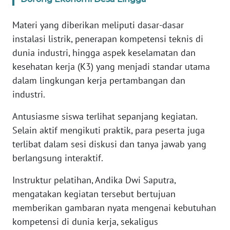
WN
Materi yang diberikan meliputi dasar-dasar
BANTEN
instalasi listrik, penerapan kompetensi teknis di
dunia industri, hingga aspek keselamatan dan
WN
kesehatan kerja (K3) yang menjadi standar utama
NTT
dalam lingkungan kerja pertambangan dan
industri.
WN
KEPRI
Antusiasme siswa terlihat sepanjang kegiatan.
Selain aktif mengikuti praktik, para peserta juga
WN
PAPUA
terlibat dalam sesi diskusi dan tanya jawab yang
berlangsung interaktif.
WN
Instruktur pelatihan, Andika Dwi Saputra,
PAPUA
BARAT
mengatakan kegiatan tersebut bertujuan
memberikan gambaran nyata mengenai kebutuhan
WN
kompetensi di dunia kerja, sekaligus
RIAU