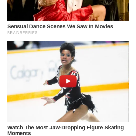
LANGKAT
WN
TAPANULI
SELATAN
WN
TANJUNG
LESUNG
WN
KARO
WN
SIMALUNGUN
WN
LABUHANBATU