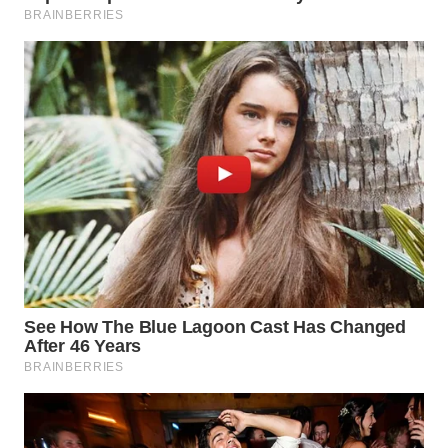
WN
PRIANGAN
TIMUR
WN
SEMARANG
WN
SOLO
WN
BOROBUDUR
WN
MADURA
WN
SURABAYA