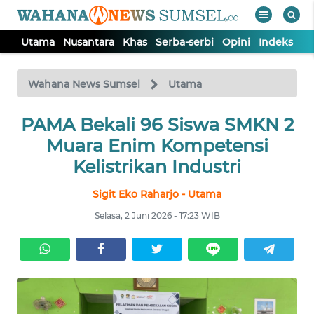
Utama
Nusantara
Khas
Serba-serbi
Opini
Indeks
WAHANA
Tutup
TV
Wahana News Sumsel
Utama
PAMA Bekali 96 Siswa SMKN 2
UTAMA
Muara Enim Kompetensi
NUSANTARA
Kelistrikan Industri
Sigit Eko Raharjo - Utama
KHAS
Selasa, 2 Juni 2026 - 17:23 WIB
SERBA-
SERBI
OPINI