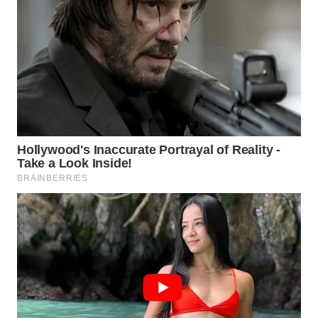
WN
SUMEDANG
WN
CIANJUR
WN
KEPULAUAN
SERIBU
WN
TANGERANG
WN
BINJAI
WN
CIREBON