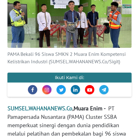
Informasi
INDEKS
BERITA
KONTAK
KAMI
PAMA Bekali 96 Siswa SMKN 2 Muara Enim Kompetensi
Kelistrikan Industri (SUMSEL.WAHANANEWS.Co/Sigit)
INFO
IKLAN
Ikuti Kami di:
TENTANG
KAMI
SUMSEL.WAHANANEWS.Co
,Muara Enim -
PT
PEDOMAN
Pamapersada Nusantara (PAMA) Cluster SSBA
MEDIA
memperkuat sinergi dengan dunia pendidikan
SIBER
melalui pelatihan dan pembekalan bagi 96 siswa