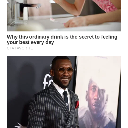
Wahana
Media
Group
WAHANA
NEWS
WAHANA
TANI
WAHANA
ADVOKAT
WAHANA
INFRASTRUKTUR
WAHANA
KONSUMEN