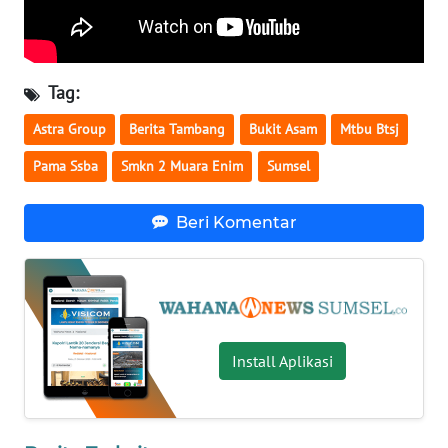
WN
NUSANTARA
Tag:
WN
Astra Group
Berita Tambang
Bukit Asam
Mtbu Btsj
JOGJA
Pama Ssba
Smkn 2 Muara Enim
Sumsel
WN
JATIM
Beri Komentar
WN
BALI
WN
Install Aplikasi
KALBAR
WN
KALTENG