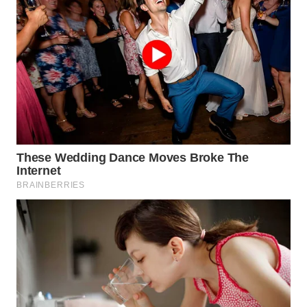
WN
NATUNA
WN
BINTAN
WN
MANDALIKA
WN
LIKUPANG
WN
LABUANBAJO
WN
BORNEO