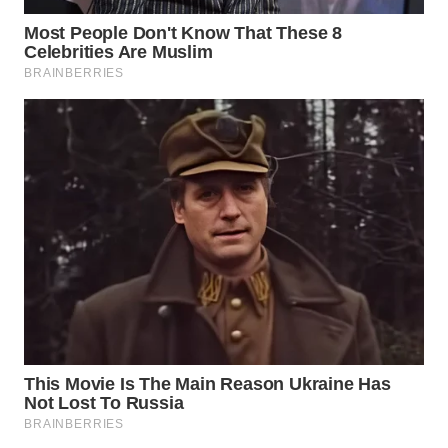
WAHANA
LISTRIK
WAHANA
TRAVEL
WAHANA
TV
WAHANANEWS
ID
WAHANANEWS
CO ID
WAHANANEWS
NET