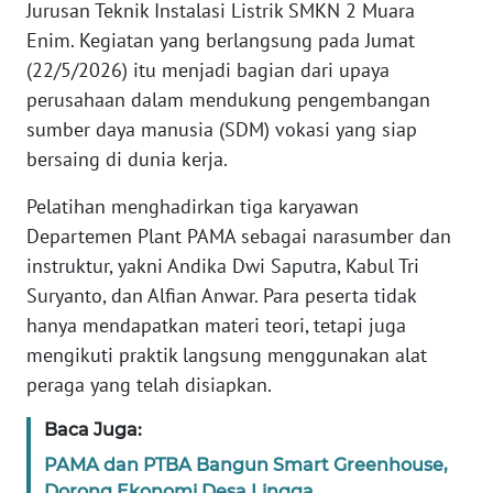
Jurusan Teknik Instalasi Listrik SMKN 2 Muara
REDAKSI
Enim. Kegiatan yang berlangsung pada Jumat
(22/5/2026) itu menjadi bagian dari upaya
KARIR
perusahaan dalam mendukung pengembangan
sumber daya manusia (SDM) vokasi yang siap
DISCLAIMER
bersaing di dunia kerja.
Wahana
Pelatihan menghadirkan tiga karyawan
News
Regional
Departemen Plant PAMA sebagai narasumber dan
instruktur, yakni Andika Dwi Saputra, Kabul Tri
WN
Suryanto, dan Alfian Anwar. Para peserta tidak
SUMUT
hanya mendapatkan materi teori, tetapi juga
mengikuti praktik langsung menggunakan alat
WN
peraga yang telah disiapkan.
JAKARTA
Baca Juga:
WN
PAMA dan PTBA Bangun Smart Greenhouse,
JABAR
Dorong Ekonomi Desa Lingga