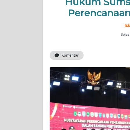
Hukum Sumse
Perencanaa
INDEKS
BERITA
Is
KONTAK
Selas
KAMI
Komentar
INFO
IKLAN
TENTANG
KAMI
PEDOMAN
MEDIA
SIBER
REDAKSI