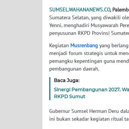
WN
BANTEN
SUMSEL.WAHANANEWS.CO
, Palemb
Sumatera Selatan, yang diwakili ol
WN
Yenni, menghadiri Musyawarah Pe
NTT
penyusunan RKPD Provinsi Sumatera
Kegiatan
Musrenbang
yang berlang
WN
KEPRI
menjadi forum strategis untuk men
pemangku kepentingan guna mendu
WN
pembangunan daerah.
PAPUA
Baca Juga:
WN
Sinergi Pembangunan 2027, Wa
PAPUA
RKPD Sumut
BARAT
Gubernur Sumsel Herman Deru da
WN
ini bukan sekadar kegiatan ritual 
RIAU