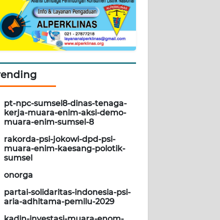
rending
pt-npc-sumsel8-dinas-tenaga-
kerja-muara-enim-aksi-demo-
muara-enim-sumsel-8
rakorda-psi-jokowi-dpd-psi-
muara-enim-kaesang-polotik-
sumsel
onorga
partai-solidaritas-indonesia-psi-
aria-adhitama-pemilu-2029
kadin-investasi-muara-enom-