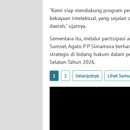
WN
"Kami siap mendukung program pe
BABEL
kekayaan intelektual, yang sejala
daerah," ujarnya.
WN
SUMBAR
Sementara itu, melalui partisipas
Sumsel, Agato P P Simamora berha
WN
strategis di bidang hukum dalam 
SUMSEL
Selatan Tahun 2026.
WN
1
2
Selanjutnya
Lihat Sem
BENGKULU
WN
LAMPUNG
WN
JATENG