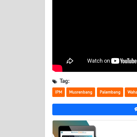
WN
NUSANTARA
WN
JOGJA
WN
JATIM
WN
BALI
Tag:
IPM
Musrenbang
Palembang
Waha
WN
KALBAR
WN
KALTENG