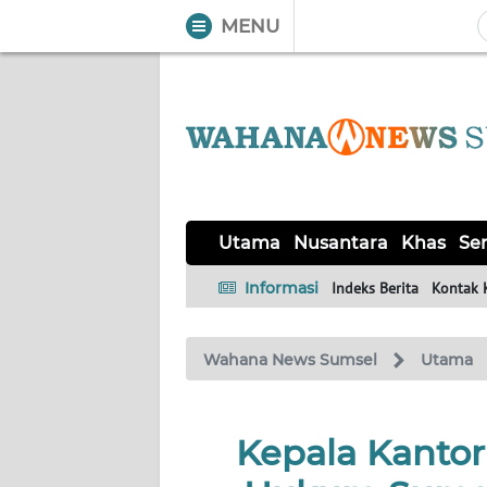
MENU
WAHANA
Tutup
TV
UTAMA
NUSANTARA
Utama
Nusantara
Khas
Ser
KHAS
Informasi
Indeks Berita
Kontak 
SERBA-
Wahana News Sumsel
Utama
SERBI
OPINI
Kepala Kanto
Informasi