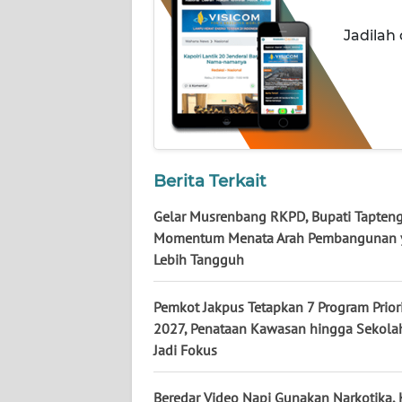
WN
KALTARA
Jadilah
WN
KALSEL
WN
KALTIM
Berita Terkait
WN
Gelar Musrenbang RKPD, Bupati Tapteng
SULSEL
Momentum Menata Arah Pembangunan 
Lebih Tangguh
WN
GORONTALO
Pemkot Jakpus Tetapkan 7 Program Prior
2027, Penataan Kawasan hingga Sekolah
WN
Jadi Fokus
SULUT
Beredar Video Napi Gunakan Narkotika, 