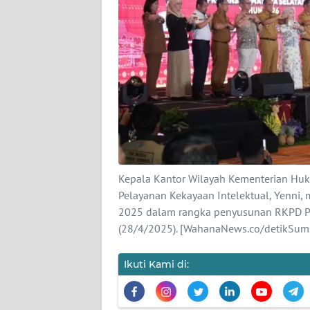
KARIR
DISCLAIMER
Wahana
News
Regional
WN
SUMUT
Kepala Kantor Wilayah Kementerian Huk
Pelayanan Kekayaan Intelektual, Yenn
2025 dalam rangka penyusunan RKPD Pr
WN
JAKARTA
(28/4/2025). [WahanaNews.co/detikSum
WN
Ikuti Kami di:
JABAR