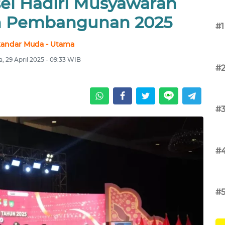
l Hadiri Musyawarah
n Pembangunan 2025
#1
kandar Muda - Utama
a, 29 April 2025 - 09:33 WIB
#
#
#
#