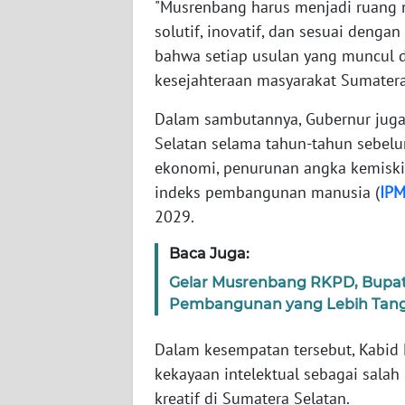
"Musrenbang harus menjadi ruang
WN
solutif, inovatif, dan sesuai deng
SERAMBI
bahwa setiap usulan yang muncul d
kesejahteraan masyarakat Sumatera 
WN
JAMBI
Dalam sambutannya, Gubernur juga
Selatan selama tahun-tahun sebelu
WN
ekonomi, penurunan angka kemiskin
SULTRA
indeks pembangunan manusia (
IP
2029.
WN
NTB
Baca Juga:
Gelar Musrenbang RKPD, Bupa
WN
Pembangunan yang Lebih Tan
SULTENG
Dalam kesempatan tersebut, Kabid 
WN
kekayaan intelektual sebagai sala
SULBAR
kreatif di Sumatera Selatan.