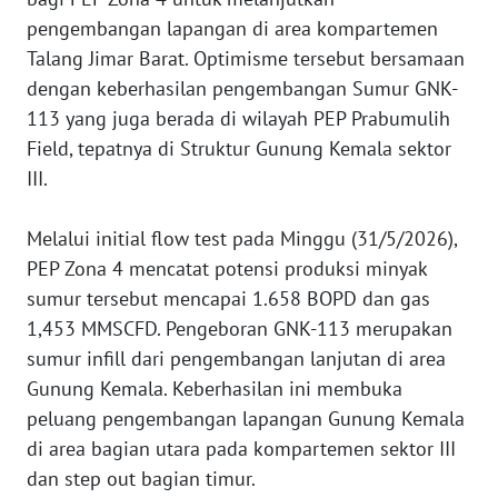
pengembangan lapangan di area kompartemen
WN
Talang Jimar Barat. Optimisme tersebut bersamaan
BABEL
dengan keberhasilan pengembangan Sumur GNK-
113 yang juga berada di wilayah PEP Prabumulih
WN
Field, tepatnya di Struktur Gunung Kemala sektor
SUMBAR
III.
WN
‎Melalui initial flow test pada Minggu (31/5/2026),
SUMSEL
PEP Zona 4 mencatat potensi produksi minyak
sumur tersebut mencapai 1.658 BOPD dan gas
WN
BENGKULU
1,453 MMSCFD. Pengeboran GNK-113 merupakan
sumur infill dari pengembangan lanjutan di area
WN
Gunung Kemala. Keberhasilan ini membuka
LAMPUNG
peluang pengembangan lapangan Gunung Kemala
di area bagian utara pada kompartemen sektor III
WN
dan step out bagian timur.
JATENG