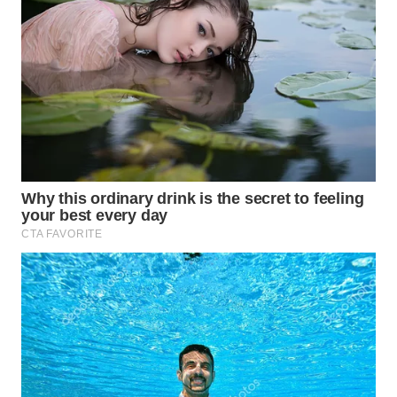
WN
PRIANGAN
TIMUR
WN
SEMARANG
WN
SOLO
WN
BOROBUDUR
WN
MADURA
WN
SURABAYA