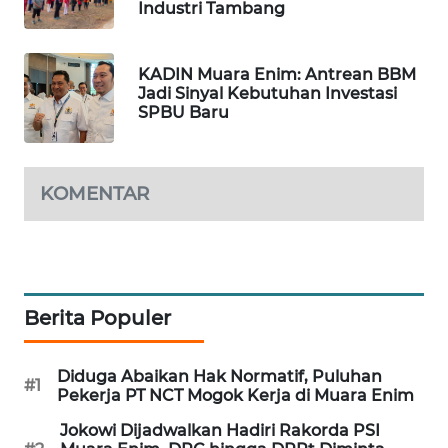
Industri Tambang
CILEUNGSI
NEWS
KADIN Muara Enim: Antrean BBM
Jadi Sinyal Kebutuhan Investasi
BERKAT
SPBU Baru
NEWS
BERAMPU
KOMENTAR
NEWS
ANUGERAH
NEWS
Berita Populer
AKHLAK
ID
Diduga Abaikan Hak Normatif, Puluhan
#1
Pekerja PT NCT Mogok Kerja di Muara Enim
PERAPKI
NEWS
Jokowi Dijadwalkan Hadiri Rakorda PSI