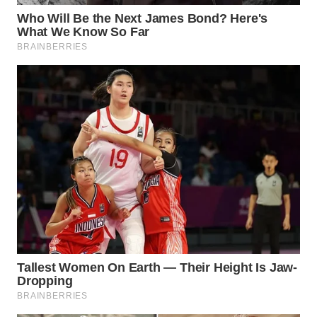
Wahana
Media
Group
WAHANA
NEWS
WAHANA
TANI
WAHANA
ADVOKAT
WAHANA
INFRASTRUKTUR
WAHANA
KONSUMEN