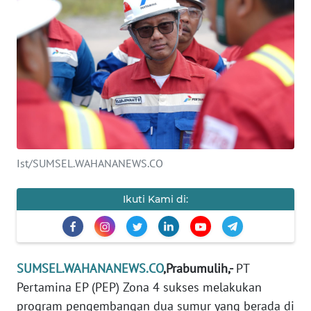
Informasi
INDEKS
BERITA
KONTAK
KAMI
INFO
Ist/SUMSEL.WAHANANEWS.CO
IKLAN
Ikuti Kami di:
TENTANG
KAMI
PEDOMAN
SUMSEL.WAHANANEWS.CO
,Prabumulih,-
PT
MEDIA
SIBER
Pertamina EP (PEP) Zona 4 sukses melakukan
program pengembangan dua sumur yang berada di