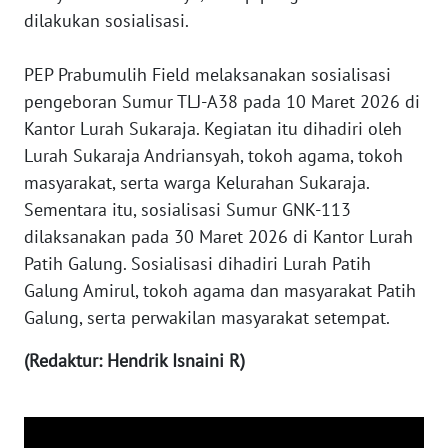
dilakukan sosialisasi.
WN
KALTARA
‎PEP Prabumulih Field melaksanakan sosialisasi
pengeboran Sumur TLJ-A38 pada 10 Maret 2026 di
WN
Kantor Lurah Sukaraja. Kegiatan itu dihadiri oleh
KALSEL
Lurah Sukaraja Andriansyah, tokoh agama, tokoh
masyarakat, serta warga Kelurahan Sukaraja.
WN
Sementara itu, sosialisasi Sumur GNK-113
KALTIM
dilaksanakan pada 30 Maret 2026 di Kantor Lurah
Patih Galung. Sosialisasi dihadiri Lurah Patih
WN
SULSEL
Galung Amirul, tokoh agama dan masyarakat Patih
Galung, serta perwakilan masyarakat setempat.
WN
GORONTALO
(Redaktur: Hendrik Isnaini R)
WN
SULUT