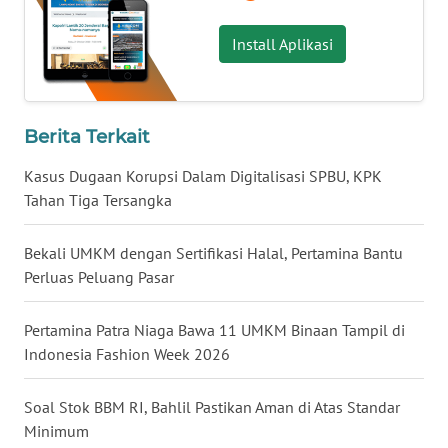
LANGKAT
Install Aplikasi
WN
TAPANULI
SELATAN
Berita Terkait
WN
TANJUNG
Kasus Dugaan Korupsi Dalam Digitalisasi SPBU, KPK
LESUNG
Tahan Tiga Tersangka
WN
Bekali UMKM dengan Sertifikasi Halal, Pertamina Bantu
KARO
Perluas Peluang Pasar
WN
Pertamina Patra Niaga Bawa 11 UMKM Binaan Tampil di
SIMALUNGUN
Indonesia Fashion Week 2026
WN
Soal Stok BBM RI, Bahlil Pastikan Aman di Atas Standar
LABUHANBATU
Minimum