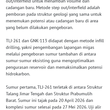
out/interfield untuk menambah volume dan
cadangan baru. Metode step out/interfield adalah
WN
pemboran pada struktur geologi yang sama untuk
BANTEN
menemukan potensi atau cadangan baru di area
yang belum dilakukan pengeboran.
WN
NTT
‎TLJ-261 dan GNK-113 didapat dengan metode infill
WN
drilling, yakni pengembangan lapangan migas
KEPRI
melalui pengeboran sumur tambahan di antara
sumur-sumur eksisting guna mengoptimalkan
WN
pengurasan reservoir dan memaksimalkan potensi
PAPUA
hidrokarbon.
WN
‎Sumur pertama, TLJ-261 terletak di antara Struktur
PAPUA
BARAT
Talang Jimar Tengah dan Struktur Prabumulih
Barat. Sumur ini tajak pada 20 April 2026 dan
WN
komplesi sumur selesai pada 27 Mei 2026. Uji alir
RIAU