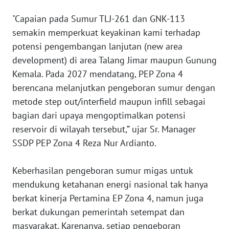
‎"Capaian pada Sumur TLJ-261 dan GNK-113
WN
semakin memperkuat keyakinan kami terhadap
NUSANTARA
potensi pengembangan lanjutan (new area
development) di area Talang Jimar maupun Gunung
WN
JOGJA
Kemala. Pada 2027 mendatang, PEP Zona 4
berencana melanjutkan pengeboran sumur dengan
WN
metode step out/interfield maupun infill sebagai
JATIM
bagian dari upaya mengoptimalkan potensi
reservoir di wilayah tersebut,” ujar Sr. Manager
WN
SSDP PEP Zona 4 Reza Nur Ardianto.
BALI
‎Keberhasilan pengeboran sumur migas untuk
WN
mendukung ketahanan energi nasional tak hanya
KALBAR
berkat kinerja Pertamina EP Zona 4, namun juga
berkat dukungan pemerintah setempat dan
WN
KALTENG
masyarakat. Karenanya, setiap pengeboran