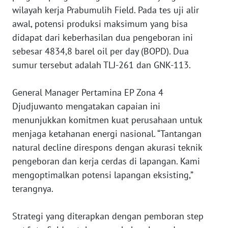
REDAKSI
wilayah kerja Prabumulih Field. Pada tes uji alir
awal, potensi produksi maksimum yang bisa
KARIR
didapat dari keberhasilan dua pengeboran ini
sebesar 4834,8 barel oil per day (BOPD). Dua
DISCLAIMER
sumur tersebut adalah TLJ-261 dan GNK-113.
Wahana
‎General Manager Pertamina EP Zona 4
News
Djudjuwanto mengatakan capaian ini
Regional
menunjukkan komitmen kuat perusahaan untuk
menjaga ketahanan energi nasional. “Tantangan
WN
SUMUT
natural decline direspons dengan akurasi teknik
pengeboran dan kerja cerdas di lapangan. Kami
WN
mengoptimalkan potensi lapangan eksisting,”
JAKARTA
terangnya.
WN
‎Strategi yang diterapkan dengan pemboran step
JABAR