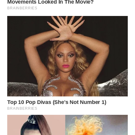
ID
MAWAKA
ID
MARTABAT
NET
PLN
WATCH
MKLI
LPKKI
LKKI
KOPEKLIN