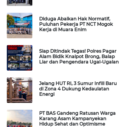
KARING
NEWS
Diduga Abaikan Hak Normatif,
Puluhan Pekerja PT NCT Mogok
Kerja di Muara Enim
JURNAL
MARITIM
HUMBANG
Siap Ditindak Tegas! Polres Pagar
Alam Bidik Knalpot Brong, Balap
NEWS
Liar dan Pengendara Ugal-Ugalan
GARONGGANG
NEWS
Jelang HUT RI, 3 Sumur Infill Baru
di Zona 4 Dukung Kedaulatan
FISUELRI
Energi
ID
PT BAS Gandeng Ratusan Warga
ENERGI
Karang Asam Kampanyekan
NEWS
Hidup Sehat dan Optimisme