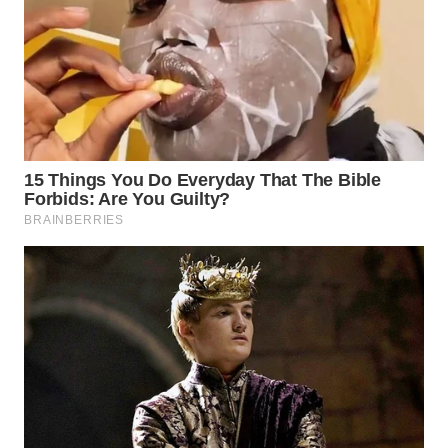
WAHANA
SPORT
WAHANA
UMKM
WAHANA
SELEB
WAHANA
PERSONA
WAHANA
OTOMOTIF
WAHANA
HEALTH