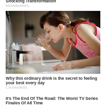
WN
SUMEDANG
WN
CIANJUR
WN
KEPULAUAN
SERIBU
WN
TANGERANG
WN
BINJAI
WN
CIREBON