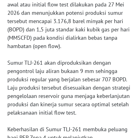
awal atau initial flow test dilakukan pada 27 Mei
2026 dan menunjukkan potensi produksi sumur
WN
tersebut mencapai 3.176,8 barel minyak per hari
SERAMBI
(BOPD) dan 1,5 juta standar kaki kubik gas per hari
(MMSCFD) pada kondisi dialirkan bebas tanpa
WN
hambatan (open flow).
JAMBI
WN
‎Sumur TLJ-261 akan diproduksikan dengan
SULTRA
pengontrol laju aliran bukaan 9 mm sehingga
produksi regular yang berjalan sebesar 707 BOPD.
WN
Laju produksi tersebut disesuaikan dengan strategi
NTB
pengelolaan reservoir guna menjaga keberlanjutan
produksi dan kinerja sumur secara optimal setelah
WN
pelaksanaan initial flow test.
SULTENG
‎Keberhasilan di Sumur TLJ-261 membuka peluang
WN
SULBAR
bagi PEP Zona 4 untuk melanjutkan