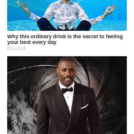
WN
NATUNA
WN
BINTAN
WN
MANDALIKA
WN
LIKUPANG
WN
LABUANBAJO
WN
BORNEO