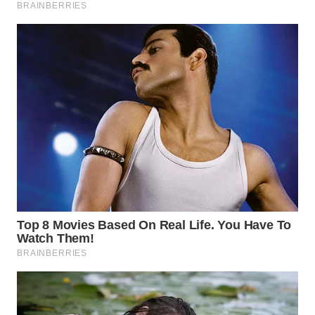
WN
INDRAMAYU
WN
KUNINGAN
WN
MAJALENGKA
WN
SUBANG
WN
SUKABUMI
WN
PURWAKARTA