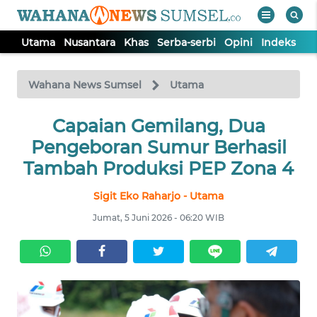
Utama
Nusantara
Khas
Serba-serbi
Opini
Indeks
WAHANA
Tutup
TV
Wahana News Sumsel
Utama
Capaian Gemilang, Dua
UTAMA
Pengeboran Sumur Berhasil
NUSANTARA
Tambah Produksi PEP Zona 4
Sigit Eko Raharjo - Utama
KHAS
Jumat, 5 Juni 2026 - 06:20 WIB
SERBA-
SERBI
OPINI