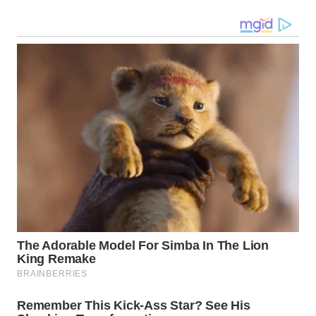
BEKASI
WN
BOGOR
WN
DEPOK
WN
TAPANULI
UTARA
WN
SAMOSIR
WN
PADANG
LAWAS