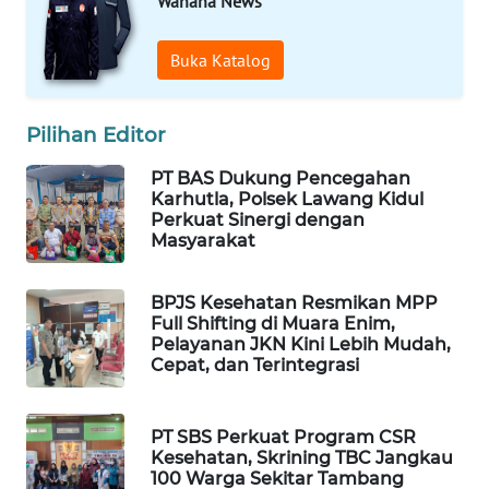
Wahana News
SIBARAGAS
Buka Katalog
NEWS
METRO
Pilihan Editor
SIANTAR
NEWS
PT BAS Dukung Pencegahan
Karhutla, Polsek Lawang Kidul
Perkuat Sinergi dengan
METRO
Masyarakat
MEDAN
NEWS
BPJS Kesehatan Resmikan MPP
Full Shifting di Muara Enim,
METRO
Pelayanan JKN Kini Lebih Mudah,
JAKARTA
Cepat, dan Terintegrasi
NEWS
PT SBS Perkuat Program CSR
KRT
Kesehatan, Skrining TBC Jangkau
NEWS
100 Warga Sekitar Tambang