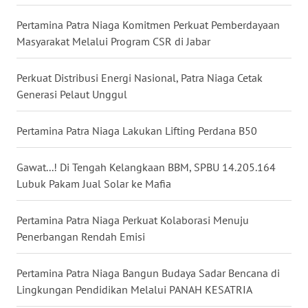
WN
Pertamina Patra Niaga Komitmen Perkuat Pemberdayaan
TAPANULI
Masyarakat Melalui Program CSR di Jabar
TENGAH
Perkuat Distribusi Energi Nasional, Patra Niaga Cetak
WN DELI
SERDANG
Generasi Pelaut Unggul
WN
Pertamina Patra Niaga Lakukan Lifting Perdana B50
TEBING
TINGGI
Gawat...! Di Tengah Kelangkaan BBM, SPBU 14.205.164
Lubuk Pakam Jual Solar ke Mafia
WN
PAKPAK
Pertamina Patra Niaga Perkuat Kolaborasi Menuju
Penerbangan Rendah Emisi
WN
KARAWANG
Pertamina Patra Niaga Bangun Budaya Sadar Bencana di
Lingkungan Pendidikan Melalui PANAH KESATRIA
WN