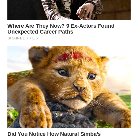
WAHANA
DESA
WISATA
LAPAK
WAHANA
Wahana
Network
KONSUMEN
LISTRIK
MASYARAKAT
KELISTRIKAN
WALINKI