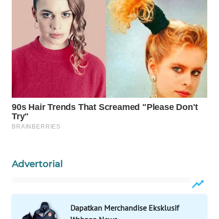
PORTAL
KONSUMEN
FORWAMKI
ALPERKLINAS
FORJASIDA
TAMBANG
NEWS
Advertorial
SITUNGIR
NEWS
SIDIKALANG
Dapatkan Merchandise Eksklusif
NEWS