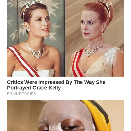
WAHANA
LISTRIK
WAHANA
TRAVEL
WAHANA
TV
WAHANANEWS
ID
WAHANANEWS
CO ID
WAHANANEWS
NET