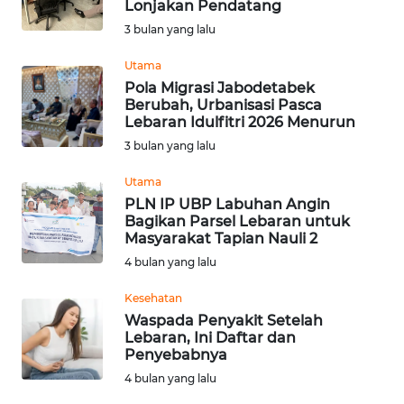
Lonjakan Pendatang
Informasi
3 bulan yang lalu
INDEKS
Utama
BERITA
Pola Migrasi Jabodetabek
Berubah, Urbanisasi Pasca
Lebaran Idulfitri 2026 Menurun
KONTAK
3 bulan yang lalu
KAMI
Utama
INFO
PLN IP UBP Labuhan Angin
IKLAN
Bagikan Parsel Lebaran untuk
Masyarakat Tapian Nauli 2
4 bulan yang lalu
TENTANG
KAMI
Kesehatan
Waspada Penyakit Setelah
PEDOMAN
Lebaran, Ini Daftar dan
MEDIA
Penyebabnya
SIBER
4 bulan yang lalu