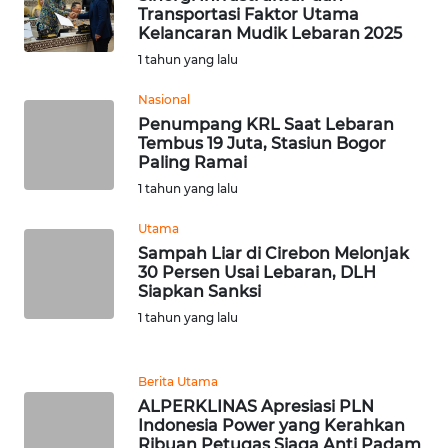
BEKASI
Transportasi Faktor Utama
Kelancaran Mudik Lebaran 2025
WN
1 tahun yang lalu
BOGOR
Nasional
Penumpang KRL Saat Lebaran
WN
Tembus 19 Juta, Stasiun Bogor
DEPOK
Paling Ramai
1 tahun yang lalu
WN
TAPANULI
Utama
UTARA
Sampah Liar di Cirebon Melonjak
30 Persen Usai Lebaran, DLH
Siapkan Sanksi
WN
1 tahun yang lalu
SAMOSIR
WN
Berita Utama
PADANG
ALPERKLINAS Apresiasi PLN
LAWAS
Indonesia Power yang Kerahkan
Ribuan Petugas Siaga Anti Padam