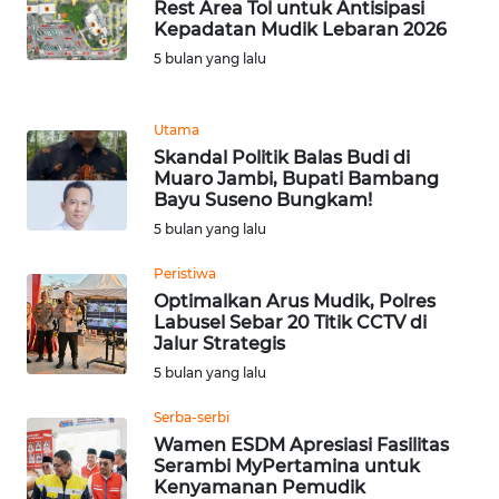
Rest Area Tol untuk Antisipasi
Kepadatan Mudik Lebaran 2026
WN
5 bulan yang lalu
BANTEN
WN
Utama
NTT
Skandal Politik Balas Budi di
Muaro Jambi, Bupati Bambang
Bayu Suseno Bungkam!
WN
KEPRI
5 bulan yang lalu
Peristiwa
WN
Optimalkan Arus Mudik, Polres
PAPUA
Labusel Sebar 20 Titik CCTV di
Jalur Strategis
WN
5 bulan yang lalu
PAPUA
BARAT
Serba-serbi
Wamen ESDM Apresiasi Fasilitas
Serambi MyPertamina untuk
WN
Kenyamanan Pemudik
RIAU