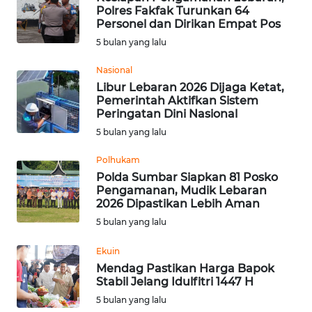
Polres Fakfak Turunkan 64
Personel dan Dirikan Empat Pos
WN
KALTARA
5 bulan yang lalu
Nasional
WN
Libur Lebaran 2026 Dijaga Ketat,
KALSEL
Pemerintah Aktifkan Sistem
Peringatan Dini Nasional
WN
5 bulan yang lalu
KALTIM
Polhukam
Polda Sumbar Siapkan 81 Posko
WN
Pengamanan, Mudik Lebaran
SULSEL
2026 Dipastikan Lebih Aman
5 bulan yang lalu
WN
GORONTALO
Ekuin
Mendag Pastikan Harga Bapok
Stabil Jelang Idulfitri 1447 H
WN
SULUT
5 bulan yang lalu