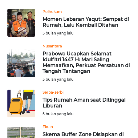
REDAKSI
Polhukam
Momen Lebaran Yaqut: Sempat di
KARIR
Rumah, Lalu Kembali Ditahan
5 bulan yang lalu
DISCLAIMER
Nusantara
Wahana
Prabowo Ucapkan Selamat
News
Idulfitri 1447 H: Mari Saling
Regional
Memaafkan, Perkuat Persatuan di
Tengah Tantangan
5 bulan yang lalu
WN
SUMUT
Serba-serbi
Tips Rumah Aman saat Ditinggal
WN
Liburan
JAKARTA
5 bulan yang lalu
WN
Ekuin
JABAR
Skema Buffer Zone Disiapkan di