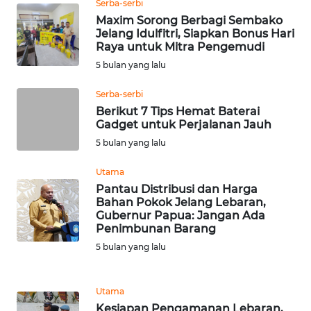
Serba-serbi
Maxim Sorong Berbagi Sembako
WN
Jelang Idulfitri, Siapkan Bonus Hari
NUSANTARA
Raya untuk Mitra Pengemudi
5 bulan yang lalu
WN
Serba-serbi
JOGJA
Berikut 7 Tips Hemat Baterai
Gadget untuk Perjalanan Jauh
WN
5 bulan yang lalu
JATIM
Utama
WN
Pantau Distribusi dan Harga
BALI
Bahan Pokok Jelang Lebaran,
Gubernur Papua: Jangan Ada
Penimbunan Barang
WN
5 bulan yang lalu
KALBAR
WN
Utama
KALTENG
Kesiapan Pengamanan Lebaran,