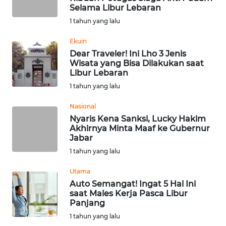
Selama Libur Lebaran
WN
SUMEDANG
1 tahun yang lalu
Ekuin
WN
Dear Traveler! Ini Lho 3 Jenis
CIANJUR
Wisata yang Bisa Dilakukan saat
Libur Lebaran
WN
1 tahun yang lalu
KEPULAUAN
SERIBU
Nasional
Nyaris Kena Sanksi, Lucky Hakim
Akhirnya Minta Maaf ke Gubernur
WN
Jabar
TANGERANG
1 tahun yang lalu
WN
Utama
BINJAI
Auto Semangat! Ingat 5 Hal Ini
saat Males Kerja Pasca Libur
Panjang
WN
1 tahun yang lalu
CIREBON