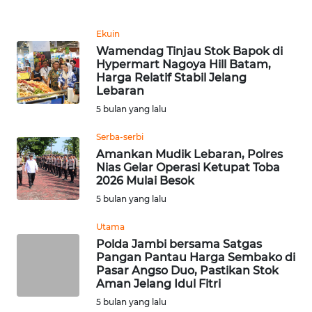
WN
Ekuin
MALUKU
Wamendag Tinjau Stok Bapok di
Hypermart Nagoya Hill Batam,
WN
Harga Relatif Stabil Jelang
Lebaran
MALUT
5 bulan yang lalu
WN
Serba-serbi
DAIRI
Amankan Mudik Lebaran, Polres
Nias Gelar Operasi Ketupat Toba
WN
2026 Mulai Besok
DANAU
5 bulan yang lalu
TOBA
Utama
Polda Jambi bersama Satgas
WN
Pangan Pantau Harga Sembako di
NIAS
Pasar Angso Duo, Pastikan Stok
Aman Jelang Idul Fitri
WN
5 bulan yang lalu