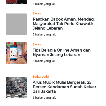
5 bulan yang lalu
WN
Ekuin
BABEL
Pasokan Bapok Aman, Mendag:
Masyarakat Tak Perlu Khawatir
Jelang Lebaran
WN
SUMBAR
5 bulan yang lalu
Ekuin
WN
Tips Belanja Online Aman dan
SUMSEL
Nyaman Jelang Lebaran
5 bulan yang lalu
WN
BENGKULU
Serba-serbi
WN
Arus Mudik Mulai Bergerak, 25
LAMPUNG
Persen Kendaraan Sudah Keluar
dari Jakarta
5 bulan yang lalu
WN
JATENG