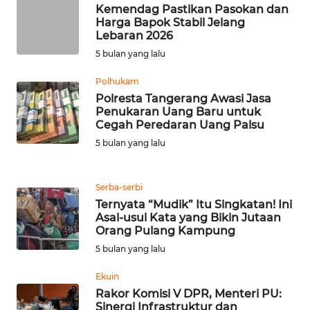
Kemendag Pastikan Pasokan dan
WN
Harga Bapok Stabil Jelang
TAPANULI
Lebaran 2026
TENGAH
5 bulan yang lalu
WN DELI
Polhukam
SERDANG
Polresta Tangerang Awasi Jasa
Penukaran Uang Baru untuk
Cegah Peredaran Uang Palsu
WN
TEBING
5 bulan yang lalu
TINGGI
Serba-serbi
WN
Ternyata “Mudik” Itu Singkatan! Ini
PAKPAK
Asal-usul Kata yang Bikin Jutaan
Orang Pulang Kampung
WN
5 bulan yang lalu
KARAWANG
Ekuin
Rakor Komisi V DPR, Menteri PU:
WN
Sinergi Infrastruktur dan