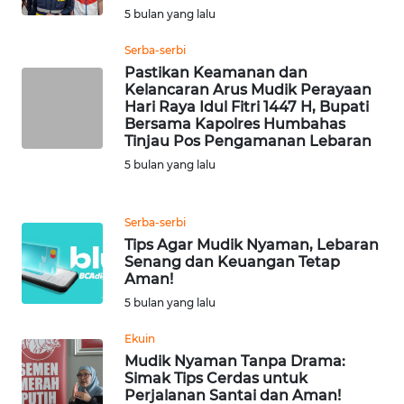
5 bulan yang lalu
WN
Serba-serbi
SERAMBI
Pastikan Keamanan dan
Kelancaran Arus Mudik Perayaan
Hari Raya Idul Fitri 1447 H, Bupati
WN
Bersama Kapolres Humbahas
JAMBI
Tinjau Pos Pengamanan Lebaran
5 bulan yang lalu
WN
SULTRA
Serba-serbi
Tips Agar Mudik Nyaman, Lebaran
WN
Senang dan Keuangan Tetap
NTB
Aman!
5 bulan yang lalu
WN
SULTENG
Ekuin
Mudik Nyaman Tanpa Drama:
Simak Tips Cerdas untuk
WN
Perjalanan Santai dan Aman!
SULBAR