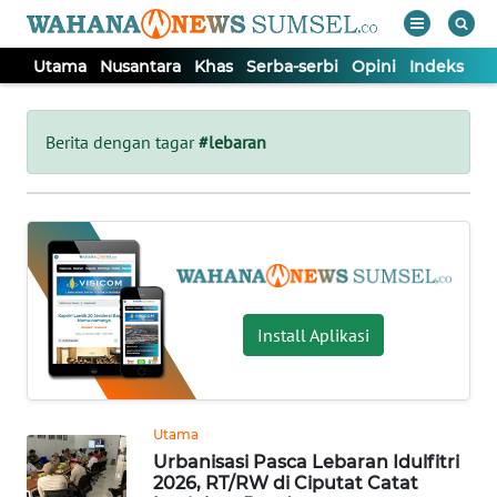
Utama
Nusantara
Khas
Serba-serbi
Opini
Indeks
WAHANA
Tutup
TV
Berita dengan tagar
#lebaran
UTAMA
NUSANTARA
KHAS
Install Aplikasi
SERBA-
SERBI
Utama
Urbanisasi Pasca Lebaran Idulfitri
OPINI
2026, RT/RW di Ciputat Catat