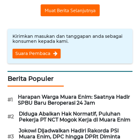
Muat Berita Selanjutnya
WN
INDRAMAYU
WN
Kirimkan masukan dan tanggapan anda sebagai
KUNINGAN
konsumen kepada kami.
Suara Pembaca
WN
MAJALENGKA
Berita Populer
WN
SUBANG
Harapan Warga Muara Enim: Saatnya Hadir
#1
SPBU Baru Beroperasi 24 Jam
WN
SUKABUMI
Diduga Abaikan Hak Normatif, Puluhan
#2
Pekerja PT NCT Mogok Kerja di Muara Enim
WN
Jokowi Dijadwalkan Hadiri Rakorda PSI
PURWAKARTA
#3
Muara Enim, DPC hingga DPRt Diminta