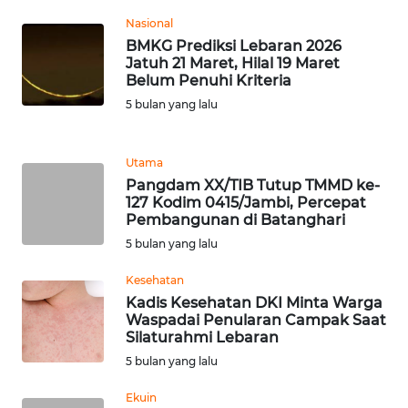
LANGKAT
Nasional
BMKG Prediksi Lebaran 2026
WN
Jatuh 21 Maret, Hilal 19 Maret
TAPANULI
Belum Penuhi Kriteria
SELATAN
5 bulan yang lalu
WN
TANJUNG
Utama
LESUNG
Pangdam XX/TIB Tutup TMMD ke-
127 Kodim 0415/Jambi, Percepat
Pembangunan di Batanghari
WN
KARO
5 bulan yang lalu
Kesehatan
WN
Kadis Kesehatan DKI Minta Warga
SIMALUNGUN
Waspadai Penularan Campak Saat
Silaturahmi Lebaran
WN
5 bulan yang lalu
LABUHANBATU
Ekuin