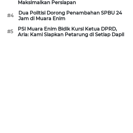
Maksimalkan Persiapan
WN
Dua Politisi Dorong Penambahan SPBU 24
#4
PRIANGAN
Jam di Muara Enim
TIMUR
PSI Muara Enim Bidik Kursi Ketua DPRD,
#5
Aria: Kami Siapkan Petarung di Setiap Dapil
WN
SEMARANG
WN
SOLO
WN
BOROBUDUR
WN
MADURA
WN
SURABAYA