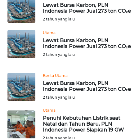
BEKASI
Lewat Bursa Karbon, PLN
Indonesia Power Jual 273 ton CO₂e
WN
2 tahun yang lalu
BOGOR
Utama
WN
Lewat Bursa Karbon, PLN
Indonesia Power Jual 273 ton CO₂e
DEPOK
2 tahun yang lalu
WN
TAPANULI
Berita Utama
UTARA
Lewat Bursa Karbon, PLN
Indonesia Power Jual 273 ton CO₂e
WN
2 tahun yang lalu
SAMOSIR
Utama
WN
Penuhi Kebutuhan Listrik saat
PADANG
Natal dan Tahun Baru, PLN
LAWAS
Indonesia Power Siapkan 19 GW
2 tahun yang lalu