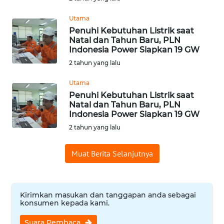
WN
Utama
SUMEDANG
Penuhi Kebutuhan Listrik saat
Natal dan Tahun Baru, PLN
WN
Indonesia Power Siapkan 19 GW
CIANJUR
2 tahun yang lalu
Utama
WN
KEPULAUAN
Penuhi Kebutuhan Listrik saat
Natal dan Tahun Baru, PLN
SERIBU
Indonesia Power Siapkan 19 GW
2 tahun yang lalu
WN
TANGERANG
Muat Berita Selanjutnya
WN
BINJAI
Kirimkan masukan dan tanggapan anda sebagai
konsumen kepada kami.
WN
CIREBON
Suara Pembaca