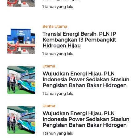
1 tahun yang lalu
WN
MALUKU
Berita Utama
Transisi Energi Bersih, PLN IP
WN
Kembangkan 13 Pembangkit
MALUT
Hidrogen Hijau
1 tahun yang lalu
WN
DAIRI
Utama
Wujudkan Energi Hijau, PLN
Indonesia Power Sediakan Stasiun
WN
Pengisian Bahan Bakar Hidrogen
DANAU
TOBA
1 tahun yang lalu
Utama
WN
Wujudkan Energi Hijau, PLN
NIAS
Indonesia Power Sediakan Stasiun
Pengisian Bahan Bakar Hidrogen
WN
1 tahun yang lalu