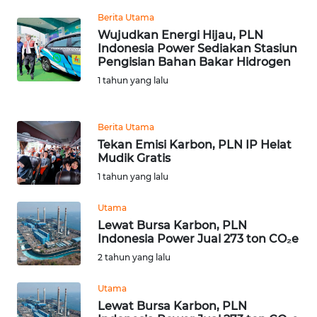
LANGKAT
Berita Utama
Wujudkan Energi Hijau, PLN
WN
Indonesia Power Sediakan Stasiun
TAPANULI
Pengisian Bahan Bakar Hidrogen
SELATAN
1 tahun yang lalu
WN
TANJUNG
Berita Utama
LESUNG
Tekan Emisi Karbon, PLN IP Helat
Mudik Gratis
WN
1 tahun yang lalu
KARO
Utama
WN
Lewat Bursa Karbon, PLN
Indonesia Power Jual 273 ton CO₂e
SIMALUNGUN
2 tahun yang lalu
WN
Utama
LABUHANBATU
Lewat Bursa Karbon, PLN