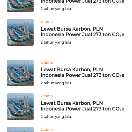
Indonesia Power Jual 273 ton CO₂e
WN
2 tahun yang lalu
TAPANULI
TENGAH
Utama
Lewat Bursa Karbon, PLN
WN DELI
Indonesia Power Jual 273 ton CO₂e
SERDANG
2 tahun yang lalu
WN
TEBING
Utama
TINGGI
Lewat Bursa Karbon, PLN
Indonesia Power Jual 273 ton CO₂e
WN
2 tahun yang lalu
PAKPAK
Utama
Lewat Bursa Karbon, PLN
WN
Indonesia Power Jual 273 ton CO₂e
KARAWANG
2 tahun yang lalu
WN
Utama