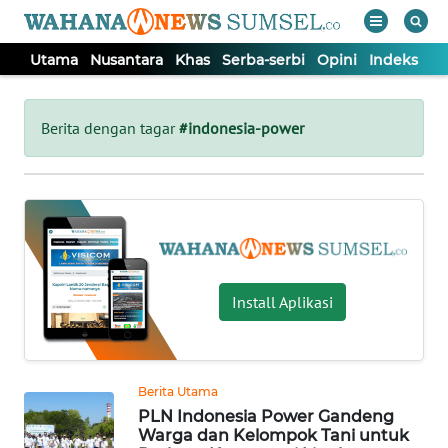
Utama
Nusantara
Khas
Serba-serbi
Opini
Indeks
WAHANA
Tutup
TV
Berita dengan tagar
#indonesia-power
UTAMA
NUSANTARA
KHAS
Install Aplikasi
SERBA-
SERBI
Berita Utama
PLN Indonesia Power Gandeng
OPINI
Warga dan Kelompok Tani untuk