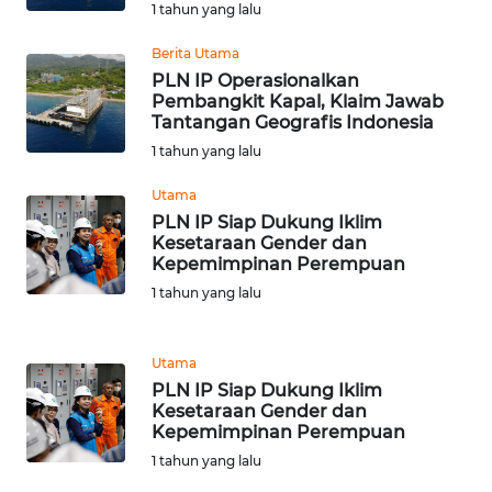
1 tahun yang lalu
WN
Berita Utama
BABEL
PLN IP Operasionalkan
Pembangkit Kapal, Klaim Jawab
Tantangan Geografis Indonesia
WN
1 tahun yang lalu
SUMBAR
Utama
WN
PLN IP Siap Dukung Iklim
SUMSEL
Kesetaraan Gender dan
Kepemimpinan Perempuan
1 tahun yang lalu
WN
BENGKULU
Utama
WN
PLN IP Siap Dukung Iklim
LAMPUNG
Kesetaraan Gender dan
Kepemimpinan Perempuan
WN
1 tahun yang lalu
JATENG