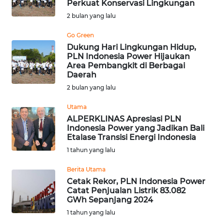
Perkuat Konservasi Lingkungan
Informasi
2 bulan yang lalu
INDEKS
Go Green
BERITA
Dukung Hari Lingkungan Hidup,
PLN Indonesia Power Hijaukan
Area Pembangkit di Berbagai
KONTAK
Daerah
KAMI
2 bulan yang lalu
INFO
Utama
IKLAN
ALPERKLINAS Apresiasi PLN
Indonesia Power yang Jadikan Bali
Etalase Transisi Energi Indonesia
TENTANG
1 tahun yang lalu
KAMI
Berita Utama
PEDOMAN
Cetak Rekor, PLN Indonesia Power
MEDIA
Catat Penjualan Listrik 83.082
SIBER
GWh Sepanjang 2024
1 tahun yang lalu