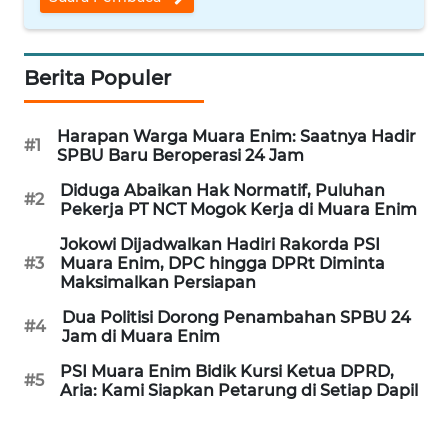
WN
INDRAMAYU
Berita Populer
WN
KUNINGAN
Harapan Warga Muara Enim: Saatnya Hadir
#1
SPBU Baru Beroperasi 24 Jam
WN
Diduga Abaikan Hak Normatif, Puluhan
#2
MAJALENGKA
Pekerja PT NCT Mogok Kerja di Muara Enim
Jokowi Dijadwalkan Hadiri Rakorda PSI
WN
#3
Muara Enim, DPC hingga DPRt Diminta
SUBANG
Maksimalkan Persiapan
Dua Politisi Dorong Penambahan SPBU 24
#4
WN
Jam di Muara Enim
SUKABUMI
PSI Muara Enim Bidik Kursi Ketua DPRD,
#5
Aria: Kami Siapkan Petarung di Setiap Dapil
WN
PURWAKARTA