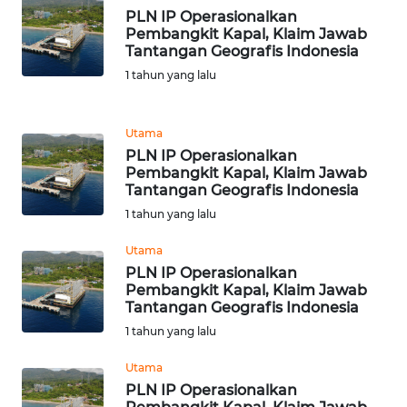
PLN IP Operasionalkan
WN
Pembangkit Kapal, Klaim Jawab
Tantangan Geografis Indonesia
BANTEN
1 tahun yang lalu
WN
NTT
Utama
PLN IP Operasionalkan
WN
Pembangkit Kapal, Klaim Jawab
KEPRI
Tantangan Geografis Indonesia
1 tahun yang lalu
WN
Utama
PAPUA
PLN IP Operasionalkan
Pembangkit Kapal, Klaim Jawab
WN
Tantangan Geografis Indonesia
PAPUA
1 tahun yang lalu
BARAT
Utama
WN
PLN IP Operasionalkan
RIAU