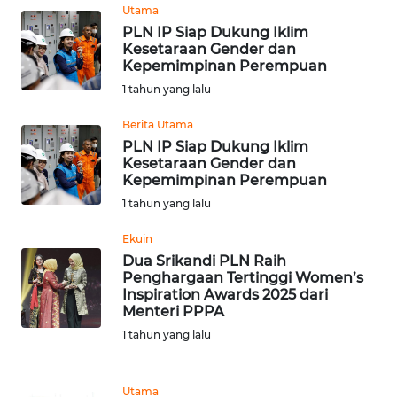
Utama
PLN IP Siap Dukung Iklim
WN
Kesetaraan Gender dan
NUSANTARA
Kepemimpinan Perempuan
1 tahun yang lalu
WN
JOGJA
Berita Utama
PLN IP Siap Dukung Iklim
Kesetaraan Gender dan
WN
Kepemimpinan Perempuan
JATIM
1 tahun yang lalu
WN
Ekuin
BALI
Dua Srikandi PLN Raih
Penghargaan Tertinggi Women’s
Inspiration Awards 2025 dari
WN
Menteri PPPA
KALBAR
1 tahun yang lalu
WN
KALTENG
Utama