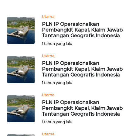
REDAKSI
Utama
KARIR
PLN IP Operasionalkan
Pembangkit Kapal, Klaim Jawab
Tantangan Geografis Indonesia
DISCLAIMER
1 tahun yang lalu
Wahana
Utama
News
PLN IP Operasionalkan
Regional
Pembangkit Kapal, Klaim Jawab
Tantangan Geografis Indonesia
WN
1 tahun yang lalu
SUMUT
Utama
WN
PLN IP Operasionalkan
Pembangkit Kapal, Klaim Jawab
JAKARTA
Tantangan Geografis Indonesia
1 tahun yang lalu
WN
JABAR
Utama