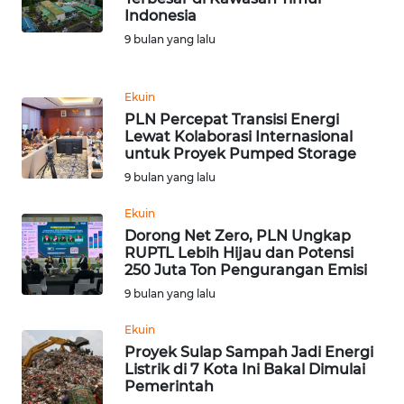
Indonesia
WN
9 bulan yang lalu
KALTARA
Ekuin
WN
PLN Percepat Transisi Energi
KALSEL
Lewat Kolaborasi Internasional
untuk Proyek Pumped Storage
WN
9 bulan yang lalu
KALTIM
Ekuin
Dorong Net Zero, PLN Ungkap
WN
RUPTL Lebih Hijau dan Potensi
SULSEL
250 Juta Ton Pengurangan Emisi
9 bulan yang lalu
WN
GORONTALO
Ekuin
Proyek Sulap Sampah Jadi Energi
Listrik di 7 Kota Ini Bakal Dimulai
WN
Pemerintah
SULUT