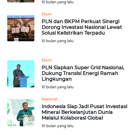
10 bulan yang lalu
WN
Ekuin
MALUKU
PLN dan BKPM Perkuat Sinergi
Dorong Investasi Nasional Lewat
Solusi Kelistrikan Terpadu
WN
MALUT
10 bulan yang lalu
WN
Ekuin
DAIRI
PLN Siapkan Super Grid Nasional,
Dukung Transisi Energi Ramah
WN
Lingkungan
DANAU
10 bulan yang lalu
TOBA
Nasional
Indonesia Siap Jadi Pusat Investasi
WN
Mineral Berkelanjutan Dunia
NIAS
Melalui Kolaborasi Global
10 bulan yang lalu
WN