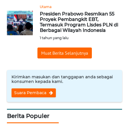
Utama
WN
Presiden Prabowo Resmikan 55
INDRAMAYU
Proyek Pembangkit EBT,
Termasuk Program Lisdes PLN di
Berbagai Wilayah Indonesia
WN
KUNINGAN
1 tahun yang lalu
Muat Berita Selanjutnya
WN
MAJALENGKA
WN
Kirimkan masukan dan tanggapan anda sebagai
SUBANG
konsumen kepada kami.
Suara Pembaca
WN
SUKABUMI
Berita Populer
WN
PURWAKARTA