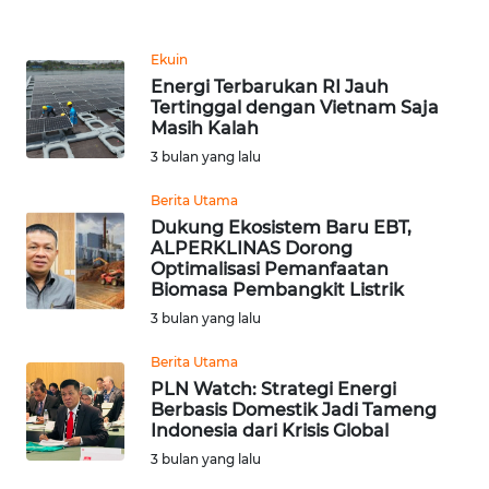
REDAKSI
Ekuin
KARIR
Energi Terbarukan RI Jauh
Tertinggal dengan Vietnam Saja
Masih Kalah
DISCLAIMER
3 bulan yang lalu
Wahana
Berita Utama
News
Dukung Ekosistem Baru EBT,
Regional
ALPERKLINAS Dorong
Optimalisasi Pemanfaatan
WN
Biomasa Pembangkit Listrik
SUMUT
3 bulan yang lalu
Berita Utama
WN
PLN Watch: Strategi Energi
JAKARTA
Berbasis Domestik Jadi Tameng
Indonesia dari Krisis Global
WN
3 bulan yang lalu
JABAR