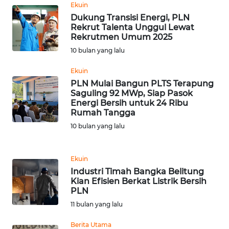
LANGKAT
Ekuin
Dukung Transisi Energi, PLN
Rekrut Talenta Unggul Lewat
WN
Rekrutmen Umum 2025
TAPANULI
SELATAN
10 bulan yang lalu
Ekuin
WN
PLN Mulai Bangun PLTS Terapung
TANJUNG
Saguling 92 MWp, Siap Pasok
LESUNG
Energi Bersih untuk 24 Ribu
Rumah Tangga
WN
10 bulan yang lalu
KARO
Ekuin
WN
Industri Timah Bangka Belitung
SIMALUNGUN
Kian Efisien Berkat Listrik Bersih
PLN
WN
11 bulan yang lalu
LABUHANBATU
Berita Utama