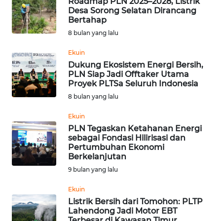
Roadmap PLN 2025–2028, Listrik
Desa Sorong Selatan Dirancang
Bertahap
WN
NUSANTARA
8 bulan yang lalu
Ekuin
WN
Dukung Ekosistem Energi Bersih,
JOGJA
PLN Siap Jadi Offtaker Utama
Proyek PLTSa Seluruh Indonesia
WN
8 bulan yang lalu
JATIM
Ekuin
PLN Tegaskan Ketahanan Energi
WN
sebagai Fondasi Hilirisasi dan
BALI
Pertumbuhan Ekonomi
Berkelanjutan
WN
9 bulan yang lalu
KALBAR
Ekuin
Listrik Bersih dari Tomohon: PLTP
WN
Lahendong Jadi Motor EBT
KALTENG
Terbesar di Kawasan Timur