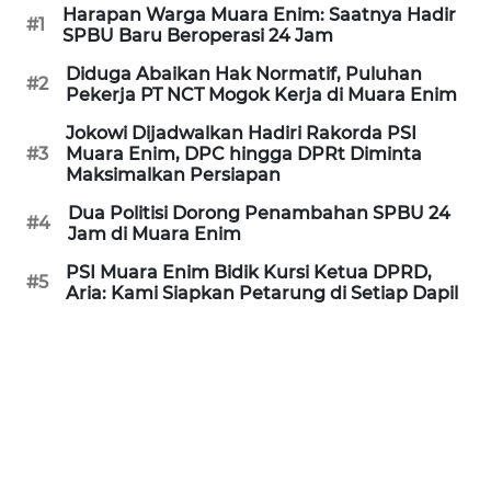
Harapan Warga Muara Enim: Saatnya Hadir
#1
SPBU Baru Beroperasi 24 Jam
WN
PRIANGAN
Diduga Abaikan Hak Normatif, Puluhan
TIMUR
#2
Pekerja PT NCT Mogok Kerja di Muara Enim
Jokowi Dijadwalkan Hadiri Rakorda PSI
WN
#3
Muara Enim, DPC hingga DPRt Diminta
SEMARANG
Maksimalkan Persiapan
Dua Politisi Dorong Penambahan SPBU 24
WN
#4
Jam di Muara Enim
SOLO
PSI Muara Enim Bidik Kursi Ketua DPRD,
#5
Aria: Kami Siapkan Petarung di Setiap Dapil
WN
BOROBUDUR
WN
MADURA
WN
SURABAYA