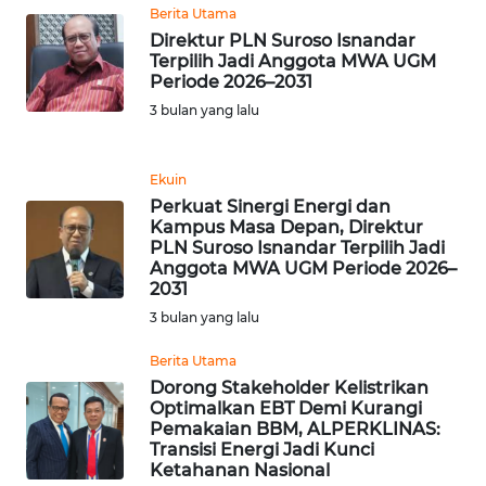
Berita Utama
WN
Direktur PLN Suroso Isnandar
Terpilih Jadi Anggota MWA UGM
BANTEN
Periode 2026–2031
3 bulan yang lalu
WN
NTT
Ekuin
WN
Perkuat Sinergi Energi dan
KEPRI
Kampus Masa Depan, Direktur
PLN Suroso Isnandar Terpilih Jadi
Anggota MWA UGM Periode 2026–
WN
2031
PAPUA
3 bulan yang lalu
WN
Berita Utama
PAPUA
Dorong Stakeholder Kelistrikan
BARAT
Optimalkan EBT Demi Kurangi
Pemakaian BBM, ALPERKLINAS:
Transisi Energi Jadi Kunci
WN
Ketahanan Nasional
RIAU