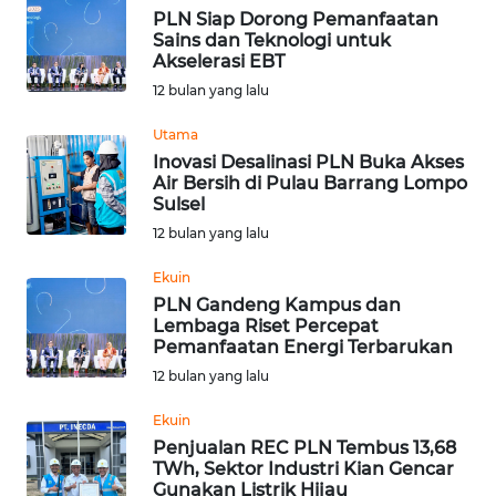
BEKASI
PLN Siap Dorong Pemanfaatan
Sains dan Teknologi untuk
Akselerasi EBT
WN
BOGOR
12 bulan yang lalu
Utama
WN
Inovasi Desalinasi PLN Buka Akses
DEPOK
Air Bersih di Pulau Barrang Lompo
Sulsel
WN
12 bulan yang lalu
TAPANULI
UTARA
Ekuin
PLN Gandeng Kampus dan
Lembaga Riset Percepat
WN
Pemanfaatan Energi Terbarukan
SAMOSIR
12 bulan yang lalu
WN
Ekuin
PADANG
Penjualan REC PLN Tembus 13,68
LAWAS
TWh, Sektor Industri Kian Gencar
Gunakan Listrik Hijau