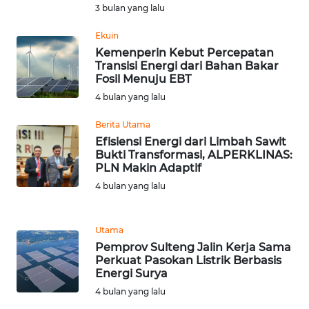
3 bulan yang lalu
WN
Ekuin
SERAMBI
Kemenperin Kebut Percepatan
Transisi Energi dari Bahan Bakar
Fosil Menuju EBT
WN
4 bulan yang lalu
JAMBI
Berita Utama
WN
Efisiensi Energi dari Limbah Sawit
SULTRA
Bukti Transformasi, ALPERKLINAS:
PLN Makin Adaptif
4 bulan yang lalu
WN
NTB
Utama
WN
Pemprov Sulteng Jalin Kerja Sama
SULTENG
Perkuat Pasokan Listrik Berbasis
Energi Surya
WN
4 bulan yang lalu
SULBAR