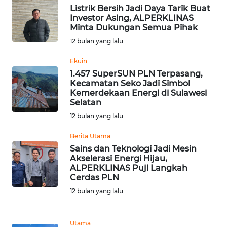
Listrik Bersih Jadi Daya Tarik Buat
WN
Investor Asing, ALPERKLINAS
TAPANULI
Minta Dukungan Semua Pihak
TENGAH
12 bulan yang lalu
WN DELI
Ekuin
SERDANG
1.457 SuperSUN PLN Terpasang,
Kecamatan Seko Jadi Simbol
Kemerdekaan Energi di Sulawesi
WN
Selatan
TEBING
TINGGI
12 bulan yang lalu
Berita Utama
WN
Sains dan Teknologi Jadi Mesin
PAKPAK
Akselerasi Energi Hijau,
ALPERKLINAS Puji Langkah
Cerdas PLN
WN
KARAWANG
12 bulan yang lalu
WN
Utama