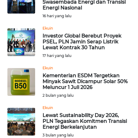
Swasembada Energi dan Transisi
Energi Nasional
Informasi
16 hari yang lalu
INDEKS
BERITA
Ekuin
Investor Global Berebut Proyek
PSEL, PLN Jamin Serap Listrik
KONTAK
Lewat Kontrak 30 Tahun
KAMI
17 hari yang lalu
INFO
Ekuin
IKLAN
Kementerian ESDM Tergetkan
Minyak Sawit Dicampur Solar 50%
Meluncur 1 Juli 2026
TENTANG
2 bulan yang lalu
KAMI
Ekuin
PEDOMAN
Lewat Sustainability Day 2026,
MEDIA
PLN Tegaskan Komitmen Transisi
SIBER
Energi Berkelanjutan
3 bulan yang lalu