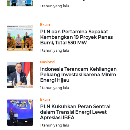
WN
1 tahun yang lalu
SUMEDANG
Ekuin
WN
PLN dan Pertamina Sepakat
CIANJUR
Kembangkan 19 Proyek Panas
Bumi, Total 530 MW
WN
1 tahun yang lalu
KEPULAUAN
SERIBU
Nasional
Indonesia Terancam Kehilangan
Peluang Investasi karena Minim
WN
Energi Hijau
TANGERANG
1 tahun yang lalu
WN
Ekuin
BINJAI
PLN Kukuhkan Peran Sentral
dalam Transisi Energi Lewat
Apresiasi IBEA
WN
CIREBON
1 tahun yang lalu