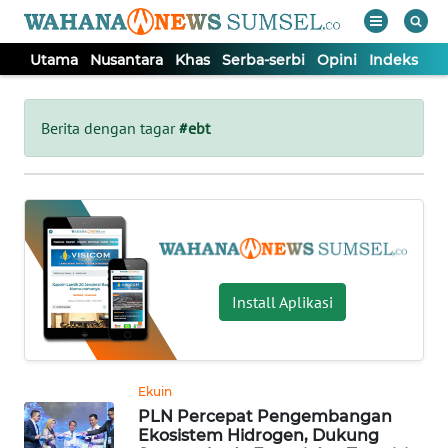
Utama
Nusantara
Khas
Serba-serbi
Opini
Indeks
WAHANA
Tutup
TV
Berita dengan tagar
#ebt
UTAMA
NUSANTARA
KHAS
Install Aplikasi
SERBA-
SERBI
Ekuin
PLN Percepat Pengembangan
OPINI
Ekosistem Hidrogen, Dukung