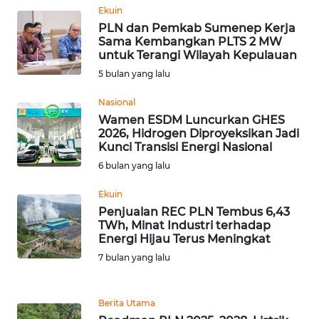
Ekuin
PLN dan Pemkab Sumenep Kerja
WN
Sama Kembangkan PLTS 2 MW
BABEL
untuk Terangi Wilayah Kepulauan
5 bulan yang lalu
WN
SUMBAR
Nasional
Wamen ESDM Luncurkan GHES
2026, Hidrogen Diproyeksikan Jadi
WN
Kunci Transisi Energi Nasional
SUMSEL
6 bulan yang lalu
WN
Ekuin
BENGKULU
Penjualan REC PLN Tembus 6,43
TWh, Minat Industri terhadap
Energi Hijau Terus Meningkat
WN
7 bulan yang lalu
LAMPUNG
WN
Berita Utama
JATENG