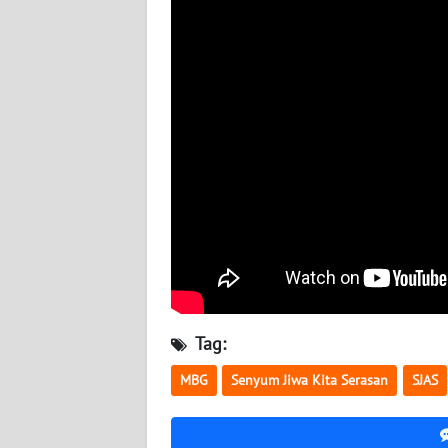
WN
NUSANTARA
WN
JOGJA
WN
JATIM
WN
BALI
WN
KALBAR
Tag:
MBG
Senyum Jiwa Kita Serasan
SJAS
WN
KALTENG