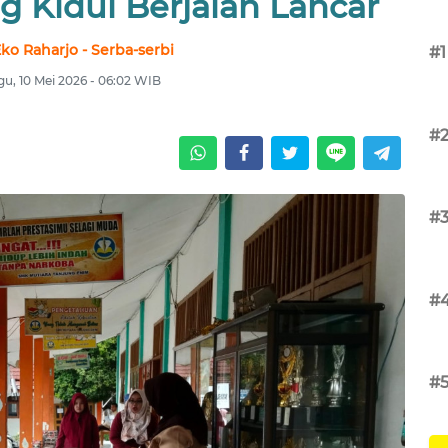
g Kidul Berjalan Lancar
Eko Raharjo - Serba-serbi
#1
u, 10 Mei 2026 - 06:02 WIB
#
#
#
#