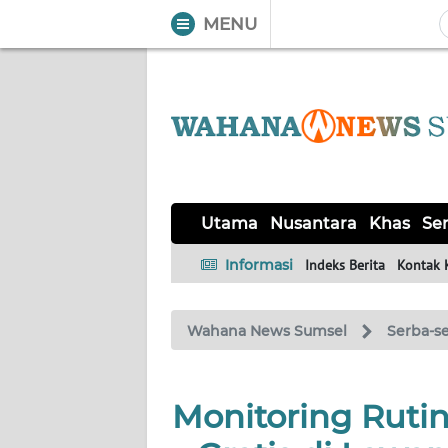
MENU
WAHANA
Tutup
TV
UTAMA
NUSANTARA
Utama
Nusantara
Khas
Ser
KHAS
Informasi
Indeks Berita
Kontak 
SERBA-
Wahana News Sumsel
Serba-se
SERBI
OPINI
Monitoring Ruti
Informasi