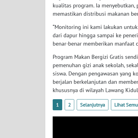
kualitas program. Ia menyebutkan,
WN
BABEL
memastikan distribusi makanan berg
“Monitoring ini kami lakukan untuk
WN
dari dapur hingga sampai ke pener
SUMBAR
benar-benar memberikan manfaat opt
WN
Program Makan Bergizi Gratis send
SUMSEL
pemenuhan gizi anak sekolah, sekal
siswa. Dengan pengawasan yang kon
WN
berjalan berkelanjutan dan member
BENGKULU
khususnya di wilayah Lawang Kidul
WN
LAMPUNG
1
2
Selanjutnya
Lihat Sem
WN
JATENG