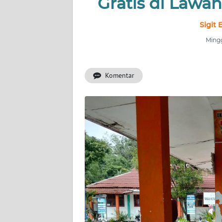
Gratis di Lawan
INDEKS
Sigit 
BERITA
Mingg
KONTAK
KAMI
Komentar
INFO
IKLAN
TENTANG
KAMI
PEDOMAN
MEDIA
SIBER
REDAKSI