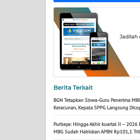
WN
KALTARA
WN
KALSEL
Jadilah
WN
KALTIM
WN
SULSEL
Berita Terkait
WN
BGN Tetapkan Siswa-Guru Penerima MB
GORONTALO
Keracunan, Kepala SPPG Langsung Dico
WN
Purbaya: Hingga Akhir kuartal II – 2026
SULUT
MBG Sudah Habiskan APBN Rp101,1 Tril