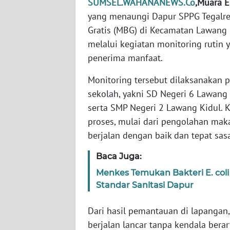
SUMSEL.WAHANANEWS.Co
,Muara 
WN
BANTEN
yang menaungi Dapur SPPG Tegalre
Gratis (MBG) di Kecamatan Lawang K
WN
melalui kegiatan monitoring rutin
NTT
penerima manfaat.
Monitoring tersebut dilaksanakan 
WN
KEPRI
sekolah, yakni SD Negeri 6 Lawang 
serta SMP Negeri 2 Lawang Kidul. 
WN
proses, mulai dari pengolahan maka
PAPUA
berjalan dengan baik dan tepat sas
WN
Baca Juga:
PAPUA
Menkes Temukan Bakteri E. col
BARAT
Standar Sanitasi Dapur
WN
Dari hasil pemantauan di lapangan
RIAU
berjalan lancar tanpa kendala berar