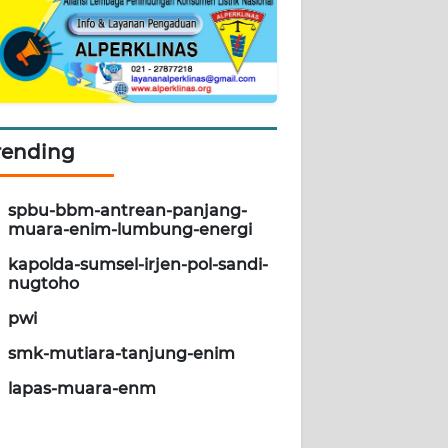
rending
spbu-bbm-antrean-panjang-
muara-enim-lumbung-energi
kapolda-sumsel-irjen-pol-sandi-
nugtoho
pwi
smk-mutiara-tanjung-enim
lapas-muara-enm