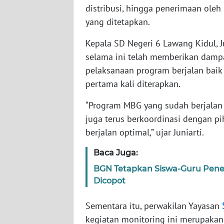
distribusi, hingga penerimaan oleh
WN
yang ditetapkan.
SERAMBI
Kepala SD Negeri 6 Lawang Kidul,
WN
selama ini telah memberikan dampak
JAMBI
pelaksanaan program berjalan baik
pertama kali diterapkan.
WN
SULTRA
“Program MBG yang sudah berjalan 
juga terus berkoordinasi dengan p
WN
berjalan optimal,” ujar Juniarti.
NTB
Baca Juga:
WN
BGN Tetapkan Siswa-Guru Pen
SULTENG
Dicopot
WN
Sementara itu, perwakilan Yayasan
SULBAR
kegiatan monitoring ini merupaka