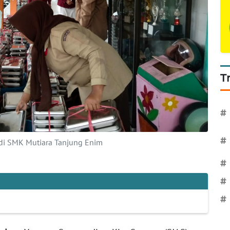
T
#
#
di SMK Mutiara Tanjung Enim
#
#
#